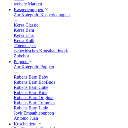
weitere Marken
Kasperlepuppen
Zur Kategorie Kasperlepuppen
Kersa Classic
Kersa Beni
Kersa Lina
Kersa Kalli
Tütenkasper
tschechisches Kunsthandwerk
Zubehör
Puppen
Zur Kategorie Puppen
Rubens Barn Baby
Rubens Barn EcoBuds
Rubens Barn Cutie
Rubens Barn Kids
Rubens Barn Original
Rubens Barn Tummies
Rubens Barn Little
Joyk Empathiepuppen
Antonio Juan
Kuscheltiere