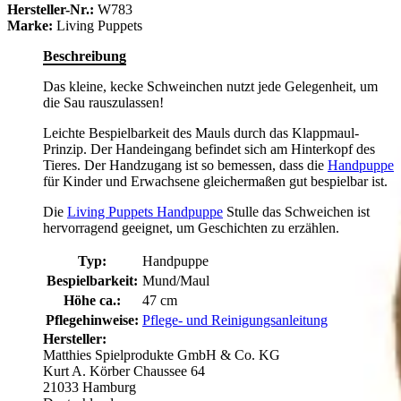
Hersteller-Nr.:
W783
Marke:
Living Puppets
Beschreibung
Das kleine, kecke Schweinchen nutzt jede Gelegenheit, um
die Sau rauszulassen!
Leichte Bespielbarkeit des Mauls durch das Klappmaul-
Prinzip. Der Handeingang befindet sich am Hinterkopf des
Tieres. Der Handzugang ist so bemessen, dass die
Handpuppe
für Kinder und Erwachsene gleichermaßen gut bespielbar ist.
Die
Living Puppets Handpuppe
Stulle das Schweichen ist
hervorragend geeignet, um Geschichten zu erzählen.
Typ:
Handpuppe
Bespielbarkeit:
Mund/Maul
Höhe ca.:
47 cm
Pflegehinweise:
Pflege- und Reinigungsanleitung
Hersteller:
Matthies Spielprodukte GmbH & Co. KG
Kurt A. Körber Chaussee 64
21033 Hamburg