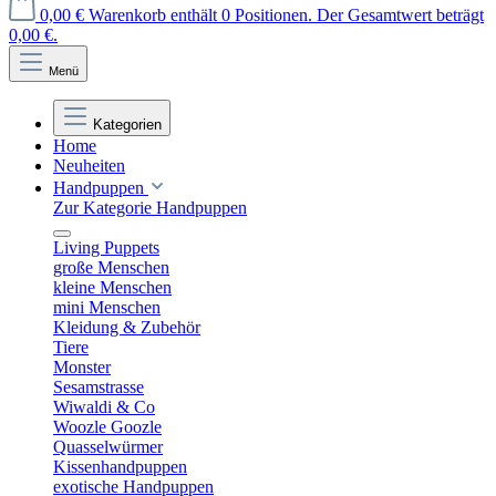
0,00 €
Warenkorb enthält 0 Positionen. Der Gesamtwert beträgt
0,00 €.
Menü
Kategorien
Home
Neuheiten
Handpuppen
Zur Kategorie Handpuppen
Living Puppets
große Menschen
kleine Menschen
mini Menschen
Kleidung & Zubehör
Tiere
Monster
Sesamstrasse
Wiwaldi & Co
Woozle Goozle
Quasselwürmer
Kissenhandpuppen
exotische Handpuppen