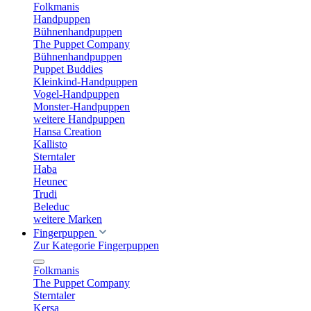
Folkmanis
Handpuppen
Bühnenhandpuppen
The Puppet Company
Bühnenhandpuppen
Puppet Buddies
Kleinkind-Handpuppen
Vogel-Handpuppen
Monster-Handpuppen
weitere Handpuppen
Hansa Creation
Kallisto
Sterntaler
Haba
Heunec
Trudi
Beleduc
weitere Marken
Fingerpuppen
Zur Kategorie Fingerpuppen
Folkmanis
The Puppet Company
Sterntaler
Kersa