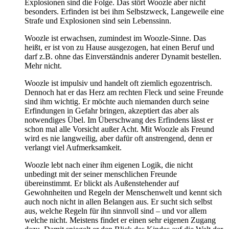
Explosionen sind die Folge. Das stört Woozle aber nicht
besonders. Erfinden ist bei ihm Selbstzweck, Langeweile eine
Strafe und Explosionen sind sein Lebenssinn.
Woozle ist erwachsen, zumindest im Woozle-Sinne. Das
heißt, er ist von zu Hause ausgezogen, hat einen Beruf und
darf z.B. ohne das Einverständnis anderer Dynamit bestellen.
Mehr nicht.
Woozle ist impulsiv und handelt oft ziemlich egozentrisch.
Dennoch hat er das Herz am rechten Fleck und seine Freunde
sind ihm wichtig. Er möchte auch niemanden durch seine
Erfindungen in Gefahr bringen, akzeptiert das aber als
notwendiges Übel. Im Überschwang des Erfindens lässt er
schon mal alle Vorsicht außer Acht. Mit Woozle als Freund
wird es nie langweilig, aber dafür oft anstrengend, denn er
verlangt viel Aufmerksamkeit.
Woozle lebt nach einer ihm eigenen Logik, die nicht
unbedingt mit der seiner menschlichen Freunde
übereinstimmt. Er blickt als Außenstehender auf
Gewohnheiten und Regeln der Menschenwelt und kennt sich
auch noch nicht in allen Belangen aus. Er sucht sich selbst
aus, welche Regeln für ihn sinnvoll sind – und vor allem
welche nicht. Meistens findet er einen sehr eigenen Zugang