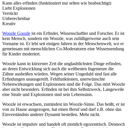
Kann alles erfinden (funktioniert nur selten wie beabsichtigt)
Liebt Explosionen
Verrückt
Unberechenbar
Kreativ
Woozle Goozle
ist ein Erfinder, Wissenschaftler und Forscher. Er ist
kein Mensch, sondern ein Woozle, was zufälligerweise auch sein
Vorname ist. Er lebt seit einigen Jahren in der Menschenwelt, wo er
gemeinsam mit menschlichen Co-Moderatoren eine Wissensendung
für Kinder moderiert.
Woozle kann in kürzester Zeit die unglaublichsten Dinge erfinden,
an deren Entwicklung sich auch die weltbesten Ingenieure die
Zähne ausbeißen würden. Wegen seiner Ungeduld sind fast alle
Erfindungen unausgereift. Fehlfunktionen, unerwünschte
Nebenwirkungen und Explosionen sind die Folge. Das stört Woozle
aber nicht besonders. Erfinden ist bei ihm Selbstzweck, Langeweile
eine Strafe und Explosionen sind sein Lebenssinn.
Woozle ist erwachsen, zumindest im Woozle-Sinne. Das heißt, er ist
von zu Hause ausgezogen, hat einen Beruf und darf z.B. ohne das
Einverständnis anderer Dynamit bestellen. Mehr nicht.
Woozle ist impulsiv und handelt oft ziemlich egozentrisch. Dennoch