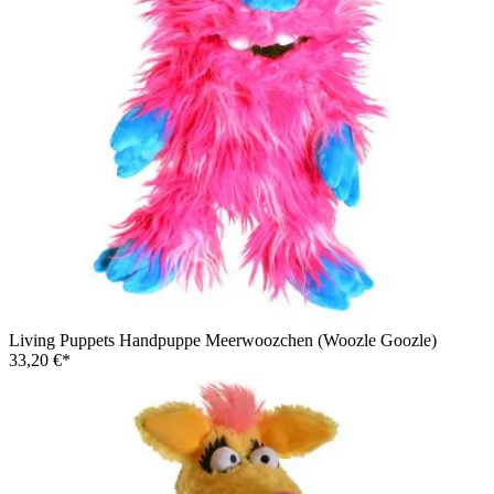
Living Puppets Handpuppe Woozle aus Woozle Goozle,
hellblaues Fellwesen mit rotem Haarschopf, sitzend mit großen
Füßen nach vorn
Living Puppets Handpuppe Meerwoozchen (Woozle Goozle)
33,20 €*