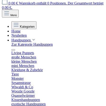
0,00 €
Warenkorb enthält 0 Positionen. Der Gesamtwert beträgt
0,00 €.
Menü
Kategorien
Home
Neuheiten
Handpuppen
Zur Kategorie Handpuppen
Living Puppets
große Menschen
kleine Menschen
mini Menschen
Kleidung & Zubehör
Tiere
Monster
Sesamstrasse
Wiwaldi & Co
Woozle Goozle
Quasselwürmer
Kissenhandpuppen
exotische Handpuppen