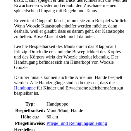
dazu. Damit spiegelt er den Blick des Kindes auf die Welt der
Erwachsenen wieder und erlaubt den Zuschauern einen
spielerischen Umgang mit Regeln und Tabus.
Er versteht Dinge oft falsch, nimmt sie zum Beispiel wörtlich.
Wenn Woozle Katastrophenhelfer werden möchte, dann
deshalb, weil er glaubt, dass es darum geht, der Katastrophe
zu helfen. Böse Absicht steht nicht dahinter.
Leichte Bespielbarkeit des Mauls durch das Klappmaul-
Prinzip. Durch die erstaunliche Beweglichkeit des Kopfes
und des Körpers wirkt der Woozle absolut lebendig. Der
Handzugang befindet sich am Hinterkopf von Woozle
Goozle.
Darüber hinaus können auch die Arme und Hände bespielt
werden. Alle Handzugänge sind so bemessen, dass die
Handpuppe
für Kinder und Erwachsene gleichermaßen gut
bespielbar ist.
Typ:
Handpuppe
Bespielbarkeit:
Mund/Maul, Hände
Höhe ca.:
60 cm
Pflegehinweise:
Pflege- und Reinigungsanleitung
Hersteller: