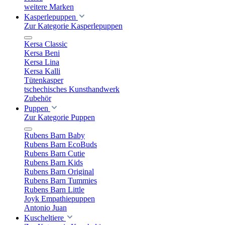
weitere Marken
Kasperlepuppen
Zur Kategorie Kasperlepuppen
Kersa Classic
Kersa Beni
Kersa Lina
Kersa Kalli
Tütenkasper
tschechisches Kunsthandwerk
Zubehör
Puppen
Zur Kategorie Puppen
Rubens Barn Baby
Rubens Barn EcoBuds
Rubens Barn Cutie
Rubens Barn Kids
Rubens Barn Original
Rubens Barn Tummies
Rubens Barn Little
Joyk Empathiepuppen
Antonio Juan
Kuscheltiere