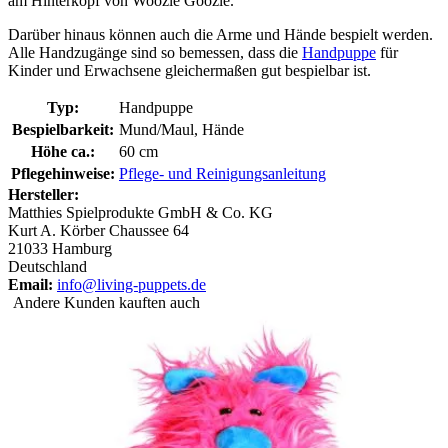
am Hinterkopf von Woozle Goozle.
Darüber hinaus können auch die Arme und Hände bespielt werden.
Alle Handzugänge sind so bemessen, dass die
Handpuppe
für
Kinder und Erwachsene gleichermaßen gut bespielbar ist.
Typ:
Handpuppe
Bespielbarkeit:
Mund/Maul, Hände
Höhe ca.:
60 cm
Pflegehinweise:
Pflege- und Reinigungsanleitung
Hersteller:
Matthies Spielprodukte GmbH & Co. KG
Kurt A. Körber Chaussee 64
21033 Hamburg
Deutschland
Email:
info@living-puppets.de
Andere Kunden kauften auch