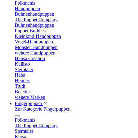
Folkmanis
Handpuppen
Bühnenhandpuppen
The Puppet Company
Bühnenhandpuppen
Puppet Buddies
Kleinkind-Handpuppen
Vogel-Handpuppen
Monster-Handpuppen
weitere Handpuppen
Hansa Creation
Kallisto
Sterntaler
Haba
Heunec
Trudi
Beleduc
weitere Marken
Fingerpuppen
Zur Kategorie Fingerpuppen
Folkmanis
The Puppet Company
Sterntaler
Kersa