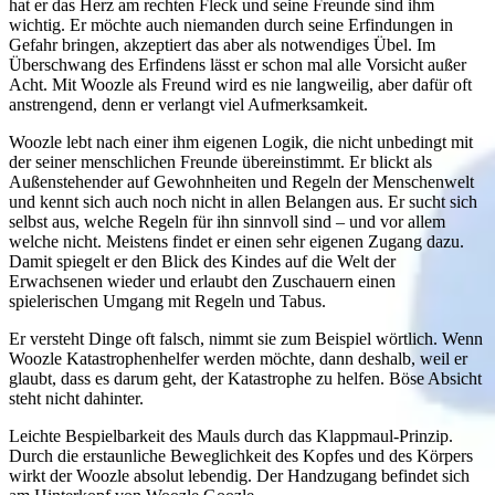
hat er das Herz am rechten Fleck und seine Freunde sind ihm
wichtig. Er möchte auch niemanden durch seine Erfindungen in
Gefahr bringen, akzeptiert das aber als notwendiges Übel. Im
Überschwang des Erfindens lässt er schon mal alle Vorsicht außer
Acht. Mit Woozle als Freund wird es nie langweilig, aber dafür oft
anstrengend, denn er verlangt viel Aufmerksamkeit.
Woozle lebt nach einer ihm eigenen Logik, die nicht unbedingt mit
der seiner menschlichen Freunde übereinstimmt. Er blickt als
Außenstehender auf Gewohnheiten und Regeln der Menschenwelt
und kennt sich auch noch nicht in allen Belangen aus. Er sucht sich
selbst aus, welche Regeln für ihn sinnvoll sind – und vor allem
welche nicht. Meistens findet er einen sehr eigenen Zugang dazu.
Damit spiegelt er den Blick des Kindes auf die Welt der
Erwachsenen wieder und erlaubt den Zuschauern einen
spielerischen Umgang mit Regeln und Tabus.
Er versteht Dinge oft falsch, nimmt sie zum Beispiel wörtlich. Wenn
Woozle Katastrophenhelfer werden möchte, dann deshalb, weil er
glaubt, dass es darum geht, der Katastrophe zu helfen. Böse Absicht
steht nicht dahinter.
Leichte Bespielbarkeit des Mauls durch das Klappmaul-Prinzip.
Durch die erstaunliche Beweglichkeit des Kopfes und des Körpers
wirkt der Woozle absolut lebendig. Der Handzugang befindet sich