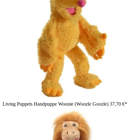
Living Puppets Handpuppe Woonie (Woozle Goozle)
37,70 €*