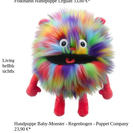
Folkmanis Handpuppe Leguan
53,60 €*
Living Puppets Handpuppe Woozle aus Woozle Goozle,
hellblaues Fellwesen mit rotem Haarschopf, roter Nase und
sichtbaren Zähnen, 60 cm, stehend
Handpuppe Baby-Monster - Regenbogen - Puppet Company
23,90 €*