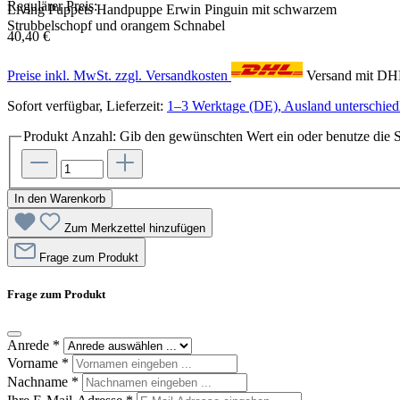
Regulärer Preis:
Living Puppets Handpuppe Erwin Pinguin mit schwarzem
Strubbelschopf und orangem Schnabel
40,40 €
Preise inkl. MwSt. zzgl. Versandkosten
Versand mit D
Sofort verfügbar, Lieferzeit:
1–3 Werktage (DE), Ausland unterschiedl
Produkt Anzahl: Gib den gewünschten Wert ein oder benutze die S
In den Warenkorb
Zum Merkzettel hinzufügen
Frage zum Produkt
Frage zum Produkt
Anrede
*
Vorname
*
Nachname
*