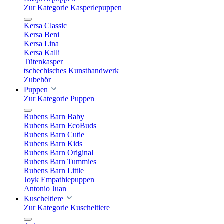
Zur Kategorie Kasperlepuppen
Kersa Classic
Kersa Beni
Kersa Lina
Kersa Kalli
Tütenkasper
tschechisches Kunsthandwerk
Zubehör
Puppen
Zur Kategorie Puppen
Rubens Barn Baby
Rubens Barn EcoBuds
Rubens Barn Cutie
Rubens Barn Kids
Rubens Barn Original
Rubens Barn Tummies
Rubens Barn Little
Joyk Empathiepuppen
Antonio Juan
Kuscheltiere
Zur Kategorie Kuscheltiere