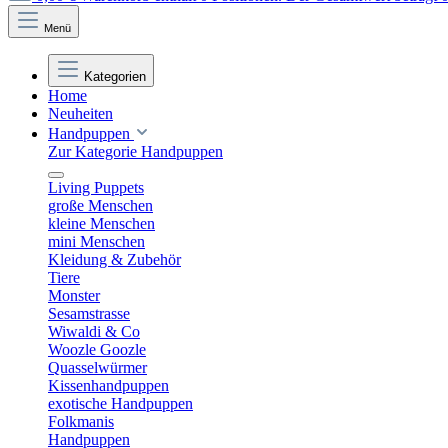
Menü
Kategorien
Home
Neuheiten
Handpuppen
Zur Kategorie Handpuppen
Living Puppets
große Menschen
kleine Menschen
mini Menschen
Kleidung & Zubehör
Tiere
Monster
Sesamstrasse
Wiwaldi & Co
Woozle Goozle
Quasselwürmer
Kissenhandpuppen
exotische Handpuppen
Folkmanis
Handpuppen