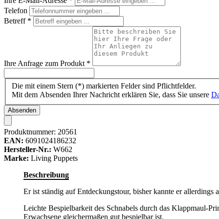
Ihre E-Mail-Adresse
*
Telefon
Betreff
*
Ihre Anfrage zum Produkt
*
Die mit einem Stern (*) markierten Felder sind Pflichtfelder.
Mit dem Absenden Ihrer Nachricht erklären Sie, dass Sie unsere
Da
Absenden
Produktnummer:
20561
EAN:
6091024186232
Hersteller-Nr.:
W662
Marke:
Living Puppets
Beschreibung
Er ist ständig auf Entdeckungstour, bisher kannte er allerdings 
Leichte Bespielbarkeit des Schnabels durch das Klappmaul-Pri
Erwachsene gleichermaßen gut bespielbar ist.