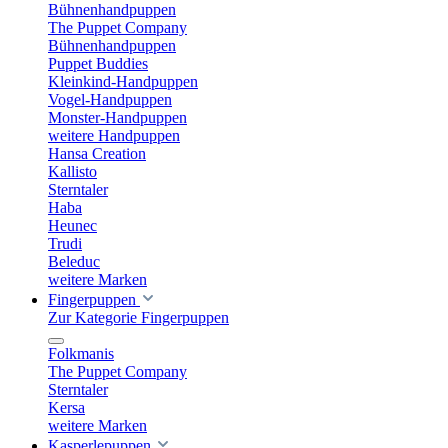
Bühnenhandpuppen
The Puppet Company
Bühnenhandpuppen
Puppet Buddies
Kleinkind-Handpuppen
Vogel-Handpuppen
Monster-Handpuppen
weitere Handpuppen
Hansa Creation
Kallisto
Sterntaler
Haba
Heunec
Trudi
Beleduc
weitere Marken
Fingerpuppen
Zur Kategorie Fingerpuppen
Folkmanis
The Puppet Company
Sterntaler
Kersa
weitere Marken
Kasperlepuppen