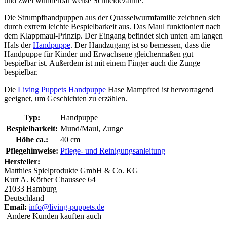
und zwei wunderbar weiße Schneidezähne.
Die Strumpfhandpuppen aus der Quasselwurmfamilie zeichnen sich
durch extrem leichte Bespielbarkeit aus. Das Maul funktioniert nach
dem Klappmaul-Prinzip. Der Eingang befindet sich unten am langen
Hals der
Handpuppe
. Der Handzugang ist so bemessen, dass die
Handpuppe für Kinder und Erwachsene gleichermaßen gut
bespielbar ist. Außerdem ist mit einem Finger auch die Zunge
bespielbar.
Die
Living Puppets Handpuppe
Hase Mampfred ist hervorragend
geeignet, um Geschichten zu erzählen.
Typ:
Handpuppe
Bespielbarkeit:
Mund/Maul, Zunge
Höhe ca.:
40 cm
Pflegehinweise:
Pflege- und Reinigungsanleitung
Hersteller:
Matthies Spielprodukte GmbH & Co. KG
Kurt A. Körber Chaussee 64
21033 Hamburg
Deutschland
Email:
info@living-puppets.de
Andere Kunden kauften auch