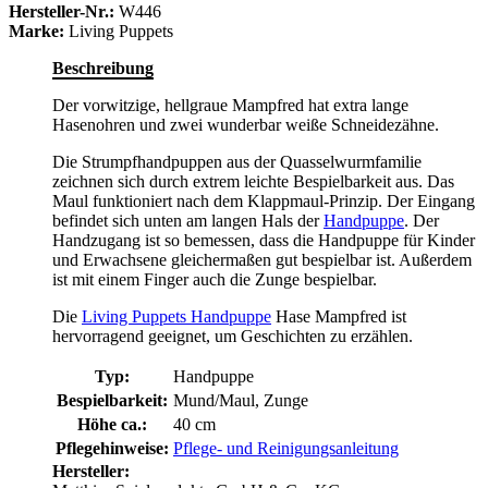
Hersteller-Nr.:
W446
Marke:
Living Puppets
Beschreibung
Der vorwitzige, hellgraue Mampfred hat extra lange
Hasenohren und zwei wunderbar weiße Schneidezähne.
Die Strumpfhandpuppen aus der Quasselwurmfamilie
zeichnen sich durch extrem leichte Bespielbarkeit aus. Das
Maul funktioniert nach dem Klappmaul-Prinzip. Der Eingang
befindet sich unten am langen Hals der
Handpuppe
. Der
Handzugang ist so bemessen, dass die Handpuppe für Kinder
und Erwachsene gleichermaßen gut bespielbar ist. Außerdem
ist mit einem Finger auch die Zunge bespielbar.
Die
Living Puppets Handpuppe
Hase Mampfred ist
hervorragend geeignet, um Geschichten zu erzählen.
Typ:
Handpuppe
Bespielbarkeit:
Mund/Maul, Zunge
Höhe ca.:
40 cm
Pflegehinweise:
Pflege- und Reinigungsanleitung
Hersteller: