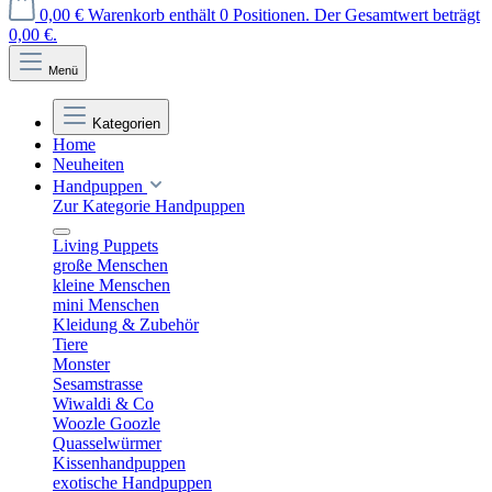
0,00 €
Warenkorb enthält 0 Positionen. Der Gesamtwert beträgt
0,00 €.
Menü
Kategorien
Home
Neuheiten
Handpuppen
Zur Kategorie Handpuppen
Living Puppets
große Menschen
kleine Menschen
mini Menschen
Kleidung & Zubehör
Tiere
Monster
Sesamstrasse
Wiwaldi & Co
Woozle Goozle
Quasselwürmer
Kissenhandpuppen
exotische Handpuppen