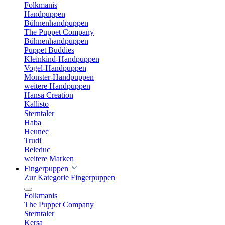
Folkmanis
Handpuppen
Bühnenhandpuppen
The Puppet Company
Bühnenhandpuppen
Puppet Buddies
Kleinkind-Handpuppen
Vogel-Handpuppen
Monster-Handpuppen
weitere Handpuppen
Hansa Creation
Kallisto
Sterntaler
Haba
Heunec
Trudi
Beleduc
weitere Marken
Fingerpuppen
Zur Kategorie Fingerpuppen
Folkmanis
The Puppet Company
Sterntaler
Kersa