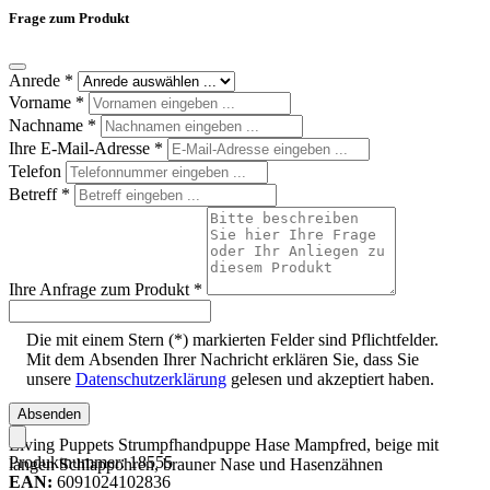
Frage zum Produkt
Anrede
*
Vorname
*
Nachname
*
Ihre E-Mail-Adresse
*
Telefon
Betreff
*
Ihre Anfrage zum Produkt
*
Die mit einem Stern (*) markierten Felder sind Pflichtfelder.
Mit dem Absenden Ihrer Nachricht erklären Sie, dass Sie
unsere
Datenschutzerklärung
gelesen und akzeptiert haben.
Absenden
Living Puppets Strumpfhandpuppe Hase Mampfred, beige mit
Produktnummer:
18555
langen Schlappohren, brauner Nase und Hasenzähnen
EAN:
6091024102836