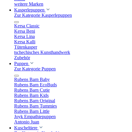
weitere Marken
Kasperlepuppen
Zur Kategorie Kasperlepuppen
Kersa Classic
Kersa Beni
Kersa Lina
Kersa Kalli
Tütenkasper
tschechisches Kunsthandwerk
Zubehör
Puppen
Zur Kategorie Puppen
Rubens Barn Baby
Rubens Barn EcoBuds
Rubens Barn Cutie
Rubens Barn Kids
Rubens Barn Original
Rubens Barn Tummies
Rubens Barn Little
Joyk Empathiepuppen
Antonio Juan
Kuscheltiere