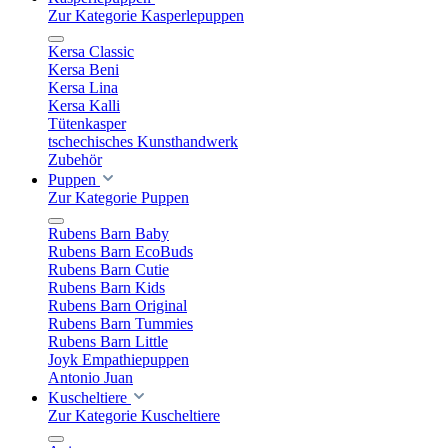
Zur Kategorie Kasperlepuppen
Kersa Classic
Kersa Beni
Kersa Lina
Kersa Kalli
Tütenkasper
tschechisches Kunsthandwerk
Zubehör
Puppen
Zur Kategorie Puppen
Rubens Barn Baby
Rubens Barn EcoBuds
Rubens Barn Cutie
Rubens Barn Kids
Rubens Barn Original
Rubens Barn Tummies
Rubens Barn Little
Joyk Empathiepuppen
Antonio Juan
Kuscheltiere
Zur Kategorie Kuscheltiere