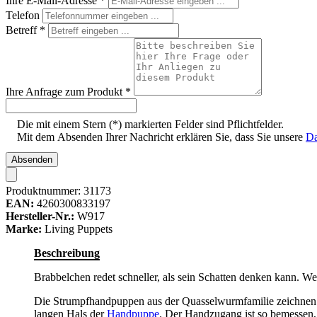
Ihre E-Mail-Adresse
*
Telefon
Betreff
*
Ihre Anfrage zum Produkt
*
Die mit einem Stern (*) markierten Felder sind Pflichtfelder.
Mit dem Absenden Ihrer Nachricht erklären Sie, dass Sie unsere
Da
Absenden
Produktnummer:
31173
EAN:
4260300833197
Hersteller-Nr.:
W917
Marke:
Living Puppets
Beschreibung
Brabbelchen redet schneller, als sein Schatten denken kann. Wen
Die Strumpfhandpuppen aus der Quasselwurmfamilie zeichnen si
langen Hals der
Handpuppe
. Der Handzugang ist so bemessen,