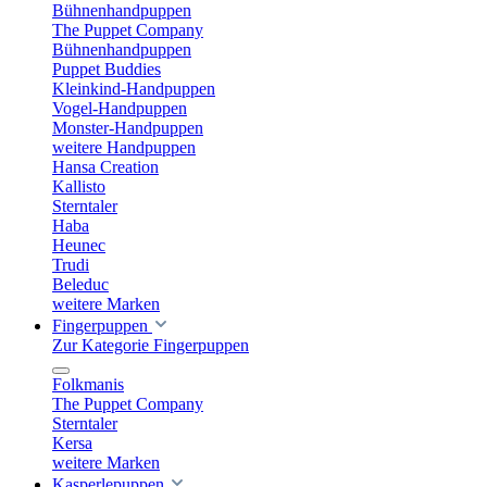
Bühnenhandpuppen
The Puppet Company
Bühnenhandpuppen
Puppet Buddies
Kleinkind-Handpuppen
Vogel-Handpuppen
Monster-Handpuppen
weitere Handpuppen
Hansa Creation
Kallisto
Sterntaler
Haba
Heunec
Trudi
Beleduc
weitere Marken
Fingerpuppen
Zur Kategorie Fingerpuppen
Folkmanis
The Puppet Company
Sterntaler
Kersa
weitere Marken
Kasperlepuppen