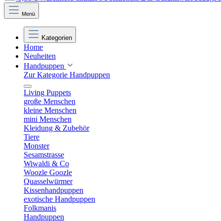
Menü
Kategorien
Home
Neuheiten
Handpuppen
Zur Kategorie Handpuppen
Living Puppets
große Menschen
kleine Menschen
mini Menschen
Kleidung & Zubehör
Tiere
Monster
Sesamstrasse
Wiwaldi & Co
Woozle Goozle
Quasselwürmer
Kissenhandpuppen
exotische Handpuppen
Folkmanis
Handpuppen