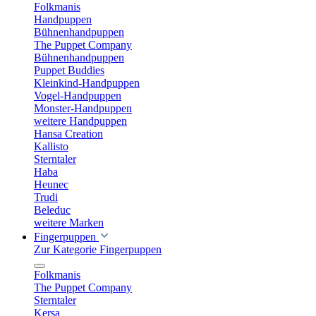
Folkmanis
Handpuppen
Bühnenhandpuppen
The Puppet Company
Bühnenhandpuppen
Puppet Buddies
Kleinkind-Handpuppen
Vogel-Handpuppen
Monster-Handpuppen
weitere Handpuppen
Hansa Creation
Kallisto
Sterntaler
Haba
Heunec
Trudi
Beleduc
weitere Marken
Fingerpuppen
Zur Kategorie Fingerpuppen
Folkmanis
The Puppet Company
Sterntaler
Kersa