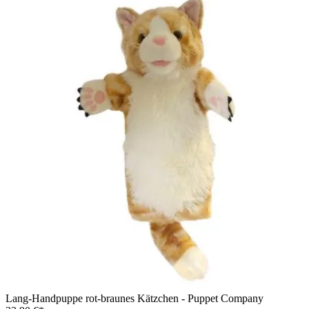
Lang-Handpuppe rot-braunes Kätzchen - Puppet Company