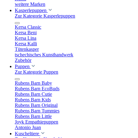
weitere Marken
Kasperlepuppen
Zur Kategorie Kasperlepuppen
Kersa Classic
Kersa Beni
Kersa Lina
Kersa Kalli
Tütenkasper
tschechisches Kunsthandwerk
Zubehör
Puppen
Zur Kategorie Puppen
Rubens Barn Baby
Rubens Barn EcoBuds
Rubens Barn Cutie
Rubens Barn Kids
Rubens Barn Original
Rubens Barn Tummies
Rubens Barn Little
Joyk Empathiepuppen
Antonio Juan
Kuscheltiere