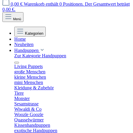
0,00 €
Warenkorb enthält 0 Positionen. Der Gesamtwert beträgt
0,00 €.
Menü
Kategorien
Home
Neuheiten
Handpuppen
Zur Kategorie Handpuppen
Living Puppets
große Menschen
kleine Menschen
mini Menschen
Kleidung & Zubehör
Tiere
Monster
Sesamstrasse
Wiwaldi & Co
Woozle Goozle
Quasselwürmer
Kissenhandpuppen
exotische Handpuppen