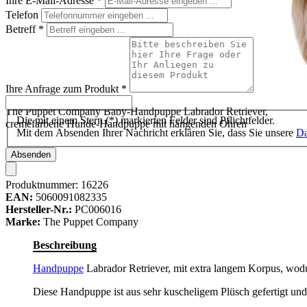
Ihre E-Mail-Adresse
*
Telefon
Betreff
*
Ihre Anfrage zum Produkt
*
The Puppet Company Baby-Handpuppe Labrador Retriever,
Die mit einem Stern (*) markierten Felder sind Pflichtfelder.
cremefarbene Hunde-Handpuppe mit hängenden Ohren
Mit dem Absenden Ihrer Nachricht erklären Sie, dass Sie unsere
Da
Absenden
Produktnummer:
16226
EAN:
5060091082335
Hersteller-Nr.:
PC006016
Marke:
The Puppet Company
Beschreibung
Handpuppe
Labrador Retriever, mit extra langem Korpus, wo
Diese Handpuppe ist aus sehr kuscheligem Plüsch gefertigt 