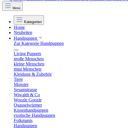
Menü
Kategorien
Home
Neuheiten
Handpuppen
Zur Kategorie Handpuppen
Living Puppets
große Menschen
kleine Menschen
mini Menschen
Kleidung & Zubehör
Tiere
Monster
Sesamstrasse
Wiwaldi & Co
Woozle Goozle
Quasselwürmer
Kissenhandpuppen
exotische Handpuppen
Folkmanis
Handpuppen