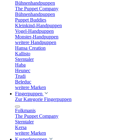
Bühnenhandpuppen
The Puppet Company
Bühnenhandpuppen
Puppet Buddies
Kleinkind-Handpuppen
Vogel-Handpuppen
Monster-Handpuppen
weitere Handpuppen
Hansa Creation
Kallisto
Sterntaler
Haba
Heunec
Trudi
Beleduc
weitere Marken
Fingerpuppen
Zur Kategorie Fingerpuppen
Folkmanis
The Puppet Company
Sterntaler
Kersa
weitere Marken
Kasperlepuppen