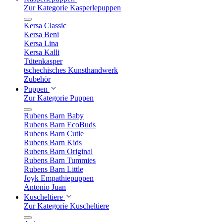
Zur Kategorie Kasperlepuppen
Kersa Classic
Kersa Beni
Kersa Lina
Kersa Kalli
Tütenkasper
tschechisches Kunsthandwerk
Zubehör
Puppen
Zur Kategorie Puppen
Rubens Barn Baby
Rubens Barn EcoBuds
Rubens Barn Cutie
Rubens Barn Kids
Rubens Barn Original
Rubens Barn Tummies
Rubens Barn Little
Joyk Empathiepuppen
Antonio Juan
Kuscheltiere
Zur Kategorie Kuscheltiere