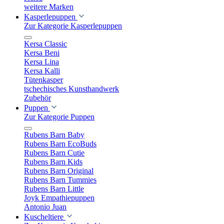
weitere Marken
Kasperlepuppen
Zur Kategorie Kasperlepuppen
Kersa Classic
Kersa Beni
Kersa Lina
Kersa Kalli
Tütenkasper
tschechisches Kunsthandwerk
Zubehör
Puppen
Zur Kategorie Puppen
Rubens Barn Baby
Rubens Barn EcoBuds
Rubens Barn Cutie
Rubens Barn Kids
Rubens Barn Original
Rubens Barn Tummies
Rubens Barn Little
Joyk Empathiepuppen
Antonio Juan
Kuscheltiere