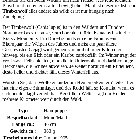
Plüsch und mit einem zarten beweglichen Maul ist dieser realistische
Timberwolf
alles andere als wild: er ist nur hungrig nach
Zuneigung!
Der Timberwolf (Canis lupus) ist in den Wäldern und Tundren
Nordamerikas zu Hause, vom borealen Gürtel Kanadas bis in die
Rocky Mountains. Ein Rudel ist im Kern eine Familie: ein
Elternpaar, die Welpen des Jahres und meist ein paar ältere
Geschwister. Gejagt wird gemeinsam und oft über Kilometer
hinweg, bis ein Elch oder ein Karibu zurückfällt. Im Winter trägt der
Wolf zwei Fellschichten, eine dichte Unterwolle und darüber lange
Deckhaare, die Schnee abweisen. Je weiter nördlich ein Rudel lebt,
desto heller und dichter fällt dieses Winterfell aus.
Wussten Sie, dass Wölfe einander am Heulen erkennen? Jedes Tier
hat eine eigene Stimmlage, und das Rudel hält so Kontakt, wenn es
sich bei der Jagd verteilt hat. Bei stillem Wetter trägt ein Heulen
mehrere Kilometer weit durch den Wald.
Typ:
Handpuppe
Bespielbarkeit:
Mund/Maul
Länge ca.:
46 cm
Gewicht ca.:
363 g
Erscheinungsjahr:
Januar 1995