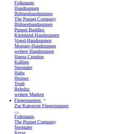
Folkmanis
Handpuppen
Bühnenhandpuppen
The Puppet Company
Bühnenhandpuppen
Puppet Buddies
Kleinkind-Handpuppen
Vogel-Handpuppen
Monster-Handpuppen
weitere Handpuppen
Hansa Creation
Kallisto
Sterntaler
Haba
Heunec
Trudi
Beleduc
weitere Marken
Fingerpuppen
Zur Kategorie Fingerpuppen
Folkmanis
The Puppet Company
Sterntaler
Kersa