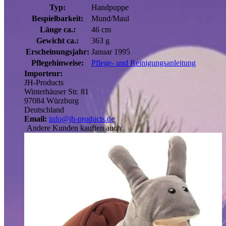
Typ:
Handpuppe
Bespielbarkeit:
Mund/Maul
Länge ca.:
46 cm
Gewicht ca.:
363 g
Erscheinungsjahr:
Januar 1995
Pflegehinweise:
Pflege- und Reinigungsanleitung
Importeur:
JH-Products
Winterhäuser Str. 81
97084 Würzburg
Deutschland
Email:
info@jh-products.de
Andere Kunden kauften auch