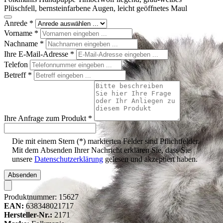
Plüschfell, bernsteinfarbene Augen, leicht geöffnetes Maul
Anrede
*
Vorname
*
Nachname
*
Ihre E-Mail-Adresse
*
Telefon
Betreff
*
Ihre Anfrage zum Produkt
*
Die mit einem Stern (*) markierten Felder sind Pflichtfelder.
Mit dem Absenden Ihrer Nachricht erklären Sie, dass Sie
unsere
Datenschutzerklärung
gelesen und akzeptiert haben.
Absenden
Produktnummer:
15627
EAN:
638348021717
Hersteller-Nr.:
2171