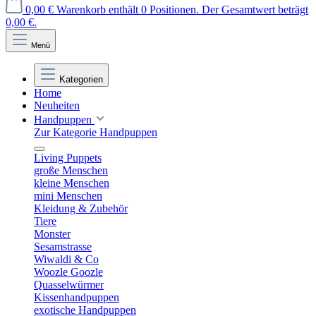
0,00 €
Warenkorb enthält 0 Positionen. Der Gesamtwert beträgt
0,00 €.
Menü
Kategorien
Home
Neuheiten
Handpuppen
Zur Kategorie Handpuppen
Living Puppets
große Menschen
kleine Menschen
mini Menschen
Kleidung & Zubehör
Tiere
Monster
Sesamstrasse
Wiwaldi & Co
Woozle Goozle
Quasselwürmer
Kissenhandpuppen
exotische Handpuppen