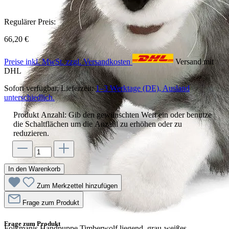
Regulärer Preis:
66,20 €
Preise inkl. MwSt. zzgl. Versandkosten
Versand mit
DHL
Sofort verfügbar, Lieferzeit:
1–3 Werktage (DE), Ausland
unterschiedlich.
Produkt Anzahl: Gib den gewünschten Wert ein oder benutze
die Schaltflächen um die Anzahl zu erhöhen oder zu
reduzieren.
In den Warenkorb
Zum Merkzettel hinzufügen
Frage zum Produkt
Frage zum Produkt
Folkmanis Handpuppe Timberwolf liegend, grau-weißes