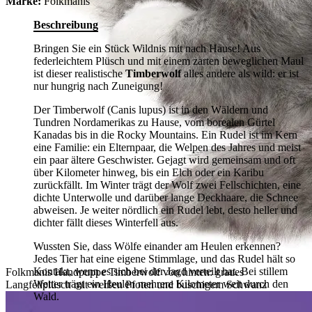
Marke:
Folkmanis
Beschreibung
Bringen Sie ein Stück Wildnis mit nach Hause! Aus
federleichtem Plüsch und mit einem zarten beweglichen Maul
ist dieser realistische
Timberwolf
alles andere als wild: er ist
nur hungrig nach Zuneigung!
Der Timberwolf (Canis lupus) ist in den Wäldern und
Tundren Nordamerikas zu Hause, vom borealen Gürtel
Kanadas bis in die Rocky Mountains. Ein Rudel ist im Kern
eine Familie: ein Elternpaar, die Welpen des Jahres und meist
ein paar ältere Geschwister. Gejagt wird gemeinsam und oft
über Kilometer hinweg, bis ein Elch oder ein Karibu
zurückfällt. Im Winter trägt der Wolf zwei Fellschichten, eine
dichte Unterwolle und darüber lange Deckhaare, die Schnee
abweisen. Je weiter nördlich ein Rudel lebt, desto heller und
dichter fällt dieses Winterfell aus.
Wussten Sie, dass Wölfe einander am Heulen erkennen?
Jedes Tier hat eine eigene Stimmlage, und das Rudel hält so
Kontakt, wenn es sich bei der Jagd verteilt hat. Bei stillem
Folkmanis Handpuppe Timberwolf von hinten: graues
Wetter trägt ein Heulen mehrere Kilometer weit durch den
Langfellplüsch mit weißen Pfoten und buschigem Schwanz
Wald.