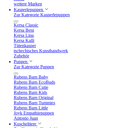
weitere Marken
Kasperlepuppen
Zur Kategorie Kasperlepuppen
Kersa Classic
Kersa Beni
Kersa Lina
Kersa Kalli
Tütenkasper
tschechisches Kunsthandwerk
Zubehör
Puppen
Zur Kategorie Puppen
Rubens Barn Baby
Rubens Barn EcoBuds
Rubens Barn Cutie
Rubens Barn Kids
Rubens Barn Original
Rubens Barn Tummies
Rubens Barn Little
Joyk Empathiepuppen
Antonio Juan
Kuscheltiere