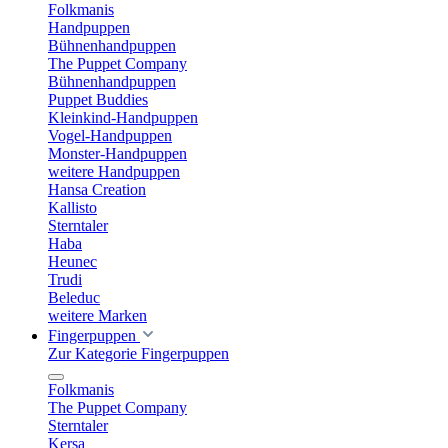
Folkmanis
Handpuppen
Bühnenhandpuppen
The Puppet Company
Bühnenhandpuppen
Puppet Buddies
Kleinkind-Handpuppen
Vogel-Handpuppen
Monster-Handpuppen
weitere Handpuppen
Hansa Creation
Kallisto
Sterntaler
Haba
Heunec
Trudi
Beleduc
weitere Marken
Fingerpuppen
Zur Kategorie Fingerpuppen
Folkmanis
The Puppet Company
Sterntaler
Kersa