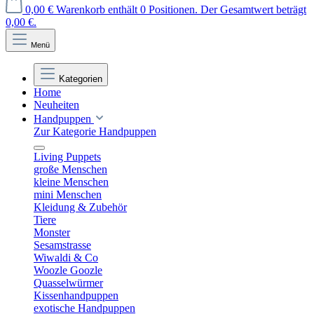
0,00 €
Warenkorb enthält 0 Positionen. Der Gesamtwert beträgt
0,00 €.
Menü
Kategorien
Home
Neuheiten
Handpuppen
Zur Kategorie Handpuppen
Living Puppets
große Menschen
kleine Menschen
mini Menschen
Kleidung & Zubehör
Tiere
Monster
Sesamstrasse
Wiwaldi & Co
Woozle Goozle
Quasselwürmer
Kissenhandpuppen
exotische Handpuppen