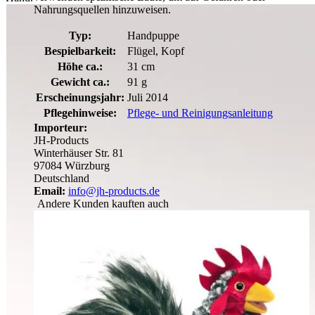
Nahrungsquellen hinzuweisen.
Typ:
Handpuppe
Bespielbarkeit:
Flügel, Kopf
Höhe ca.:
31 cm
Gewicht ca.:
91 g
Erscheinungsjahr:
Juli 2014
Pflegehinweise:
Pflege- und Reinigungsanleitung
Importeur:
JH-Products
Winterhäuser Str. 81
97084 Würzburg
Deutschland
Email:
info@jh-products.de
Andere Kunden kauften auch