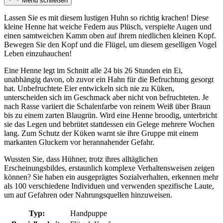
Menü schließen
Lassen Sie es mit diesem lustigen Huhn so richtig krachen! Diese
kleine Henne hat weiche Federn aus Plüsch, verspielte Augen und
einen samtweichen Kamm oben auf ihrem niedlichen kleinen Kopf.
Bewegen Sie den Kopf und die Flügel, um diesem geselligen Vogel
Leben einzuhauchen!
Eine Henne legt im Schnitt alle 24 bis 26 Stunden ein Ei,
unabhängig davon, ob zuvor ein Hahn für die Befruchtung gesorgt
hat. Unbefruchtete Eier entwickeln sich nie zu Küken,
unterscheiden sich im Geschmack aber nicht von befruchteten. Je
nach Rasse variiert die Schalenfarbe von reinem Weiß über Braun
bis zu einem zarten Blaugrün. Wird eine Henne broodig, unterbricht
sie das Legen und bebrütet stattdessen ein Gelege mehrere Wochen
lang. Zum Schutz der Küken warnt sie ihre Gruppe mit einem
markanten Gluckern vor herannahender Gefahr.
Wussten Sie, dass Hühner, trotz ihres alltäglichen
Erscheinungsbildes, erstaunlich komplexe Verhaltensweisen zeigen
können? Sie haben ein ausgeprägtes Sozialverhalten, erkennen mehr
als 100 verschiedene Individuen und verwenden spezifische Laute,
um auf Gefahren oder Nahrungsquellen hinzuweisen.
Typ:
Handpuppe