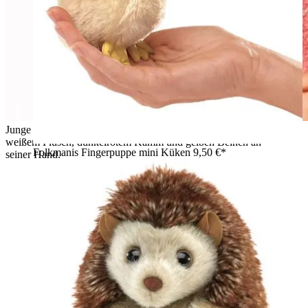
Junge führt die Folkmanis Handpuppe Lustiges Huhn mit
weißem Plüsch, dunkelrotem Kamm und gelben Beinen an
Folkmanis Fingerpuppe mini Küken
9,50 €*
seiner Hand.