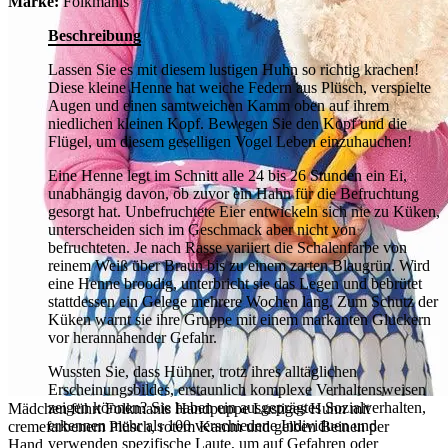
Marke:
Folkmanis
Beschreibung
Lassen Sie es mit diesem lustigen Huhn so richtig krachen!
Diese kleine Henne hat weiche Federn aus Plüsch, verspielte
Augen und einen samtweichen Kamm oben auf ihrem
niedlichen kleinen Kopf. Bewegen Sie den Kopf und die
Flügel, um diesem geselligen Vogel Leben einzuhauchen!
Eine Henne legt im Schnitt alle 24 bis 26 Stunden ein Ei,
unabhängig davon, ob zuvor ein Hahn für die Befruchtung
gesorgt hat. Unbefruchtete Eier entwickeln sich nie zu Küken,
unterscheiden sich im Geschmack aber nicht von
befruchteten. Je nach Rasse variiert die Schalenfarbe von
reinem Weiß über Braun bis zu einem zarten Blaugrün. Wird
eine Henne broodig, unterbricht sie das Legen und bebrütet
stattdessen ein Gelege mehrere Wochen lang. Zum Schutz der
Küken warnt sie ihre Gruppe mit einem markanten Gluckern
vor herannahender Gefahr.
Wussten Sie, dass Hühner, trotz ihres alltäglichen
Erscheinungsbildes, erstaunlich komplexe Verhaltensweisen
zeigen können? Sie haben ein ausgeprägtes Sozialverhalten,
Mädchen führt Folkmanis Handpuppe Lustiges Huhn mit
erkennen mehr als 100 verschiedene Individuen und
cremefarbenem Plüsch, rotem Kamm und gelben Beinen per
verwenden spezifische Laute, um auf Gefahren oder
Hand.