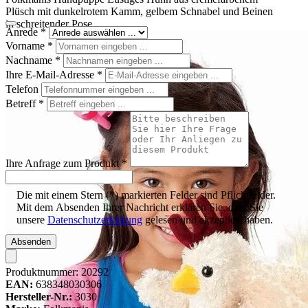
Plüsch mit dunkelrotem Kamm, gelbem Schnabel und Beinen
in schreitender Pose
Anrede
*
Vorname
*
Nachname
*
Ihre E-Mail-Adresse
*
Telefon
Betreff
*
Ihre Anfrage zum Produkt
*
Die mit einem Stern (*) markierten Felder sind Pflichtfelder.
Mit dem Absenden Ihrer Nachricht erklären Sie, dass Sie
unsere
Datenschutzerklärung
gelesen und akzeptiert haben.
Absenden
Produktnummer:
20292
EAN:
638348030306
Hersteller-Nr.:
3030