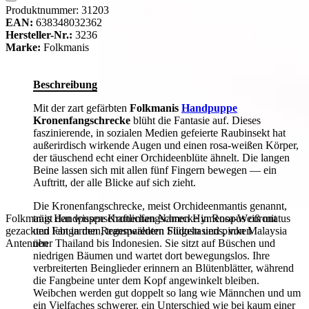
Produktnummer:
31203
EAN:
638348032362
Hersteller-Nr.:
3236
Marke:
Folkmanis
Beschreibung
Mit der zart gefärbten
Folkmanis
Handpuppe
Kronenfangschrecke
blüht die Fantasie auf. Dieses
faszinierende, in sozialen Medien gefeierte Raubinsekt hat
außerirdisch wirkende Augen und einen rosa-weißen Körper,
der täuschend echt einer Orchideenblüte ähnelt. Die langen
Beine lassen sich mit allen fünf Fingern bewegen — ein
Auftritt, der alle Blicke auf sich zieht.
Die Kronenfangschrecke, meist Orchideenmantis genannt,
Folkmanis Handpuppe Kronenfangschrecke in Rosa-Weiß mit
trägt den wissenschaftlichen Namen Hymenopus coronatus
gezackten Fangarmen, transparenten Flügeln und pinken
und lebt in den Regenwäldern Südostasiens, von Malaysia
Antennen
über Thailand bis Indonesien. Sie sitzt auf Büschen und
niedrigen Bäumen und wartet dort bewegungslos. Ihre
verbreiterten Beinglieder erinnern an Blütenblätter, während
die Fangbeine unter dem Kopf angewinkelt bleiben.
Weibchen werden gut doppelt so lang wie Männchen und um
ein Vielfaches schwerer, ein Unterschied wie bei kaum einer