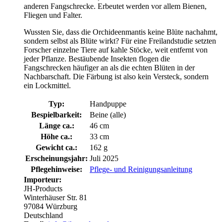
anderen Fangschrecke. Erbeutet werden vor allem Bienen,
Fliegen und Falter.
Wussten Sie, dass die Orchideenmantis keine Blüte nachahmt,
sondern selbst als Blüte wirkt? Für eine Freilandstudie setzten
Forscher einzelne Tiere auf kahle Stöcke, weit entfernt von
jeder Pflanze. Bestäubende Insekten flogen die
Fangschrecken häufiger an als die echten Blüten in der
Nachbarschaft. Die Färbung ist also kein Versteck, sondern
ein Lockmittel.
Typ:
Handpuppe
Bespielbarkeit:
Beine (alle)
Länge ca.:
46 cm
Höhe ca.:
33 cm
Gewicht ca.:
162 g
Erscheinungsjahr:
Juli 2025
Pflegehinweise:
Pflege- und Reinigungsanleitung
Importeur:
JH-Products
Winterhäuser Str. 81
97084 Würzburg
Deutschland