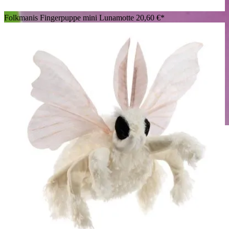
Folkmanis Fingerpuppe mini Lunamotte
20,60 €*
Folkmanis Handpuppe Kronenfangschrecke in Weiß-Rosa mit
erhobenen Fangarmen, sitzend auf einer großen pinkfarbenen
Orchideenblüte