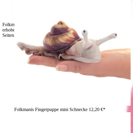
Folkmanis Handpuppe Kronenfangschrecke in Rosa-Weiß mit
erhobenen Fangbeinen und gezackten Greiforganen,
Seitenansicht
Folkmanis Fingerpuppe mini Schnecke
12,20 €*