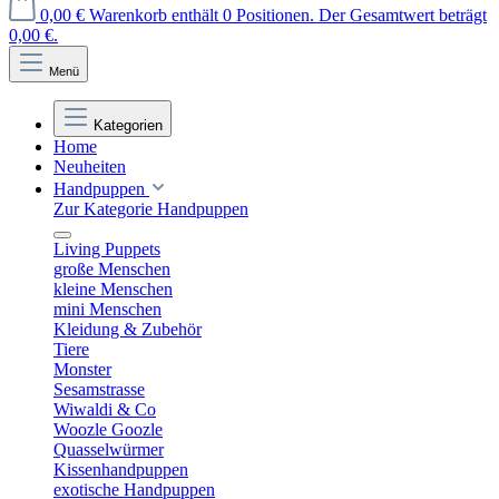
0,00 €
Warenkorb enthält 0 Positionen. Der Gesamtwert beträgt
0,00 €.
Menü
Kategorien
Home
Neuheiten
Handpuppen
Zur Kategorie Handpuppen
Living Puppets
große Menschen
kleine Menschen
mini Menschen
Kleidung & Zubehör
Tiere
Monster
Sesamstrasse
Wiwaldi & Co
Woozle Goozle
Quasselwürmer
Kissenhandpuppen
exotische Handpuppen