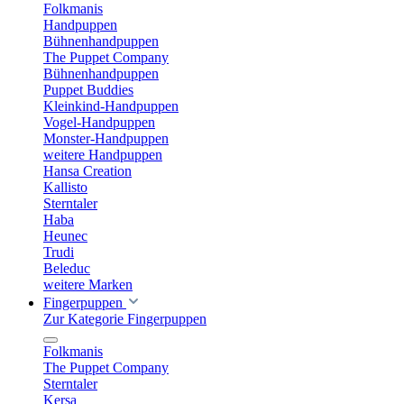
Folkmanis
Handpuppen
Bühnenhandpuppen
The Puppet Company
Bühnenhandpuppen
Puppet Buddies
Kleinkind-Handpuppen
Vogel-Handpuppen
Monster-Handpuppen
weitere Handpuppen
Hansa Creation
Kallisto
Sterntaler
Haba
Heunec
Trudi
Beleduc
weitere Marken
Fingerpuppen
Zur Kategorie Fingerpuppen
Folkmanis
The Puppet Company
Sterntaler
Kersa