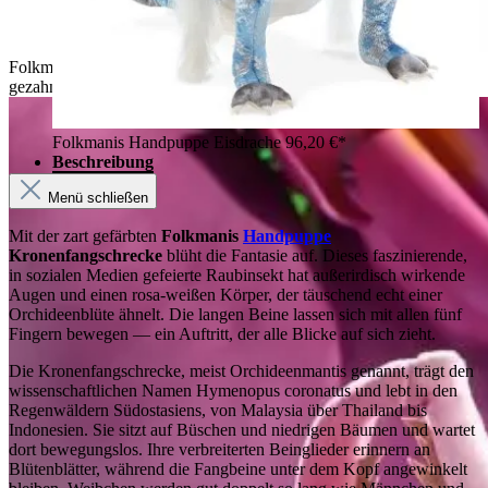
Folkmanis Handpuppe Kronenfangschrecke in Rosa-Weiß mit
gezahnten Fangarmen und Flügeln, auf einer Hand geführt
Folkmanis Handpuppe Eisdrache
96,20 €*
Beschreibung
Menü schließen
Mit der zart gefärbten
Folkmanis
Handpuppe
Kronenfangschrecke
blüht die Fantasie auf. Dieses faszinierende,
in sozialen Medien gefeierte Raubinsekt hat außerirdisch wirkende
Augen und einen rosa-weißen Körper, der täuschend echt einer
Orchideenblüte ähnelt. Die langen Beine lassen sich mit allen fünf
Fingern bewegen — ein Auftritt, der alle Blicke auf sich zieht.
Die Kronenfangschrecke, meist Orchideenmantis genannt, trägt den
wissenschaftlichen Namen Hymenopus coronatus und lebt in den
Regenwäldern Südostasiens, von Malaysia über Thailand bis
Indonesien. Sie sitzt auf Büschen und niedrigen Bäumen und wartet
dort bewegungslos. Ihre verbreiterten Beinglieder erinnern an
Blütenblätter, während die Fangbeine unter dem Kopf angewinkelt