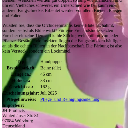
bleiben. Weibchen werden gut doppelt so lang wie Männchen und
um ein Vielfaches schwerer, ein Unterschied wie bei kaum einer
anderen Fangschrecke. Erbeutet werden vor allem Bienen, Fliegen
und Falter.
Wussten Sie, dass die Orchideenmantis keine Blüte nachahmt,
sondern selbst als Blüte wirkt? Für eine Freilandstudie setzten
Forscher einzelne Tiere auf kahle Stöcke, weit entfernt von jeder
Pflanze. Bestäubende Insekten flogen die Fangschrecken häufiger
an als die echten Blüten in der Nachbarschaft. Die Färbung ist also
kein Versteck, sondern ein Lockmittel.
Typ:
Handpuppe
Bespielbarkeit:
Beine (alle)
Länge ca.:
46 cm
Höhe ca.:
33 cm
Gewicht ca.:
162 g
Erscheinungsjahr:
Juli 2025
Pflegehinweise:
Pflege- und Reinigungsanleitung
Importeur:
JH-Products
Winterhäuser Str. 81
97084 Würzburg
Deutschland