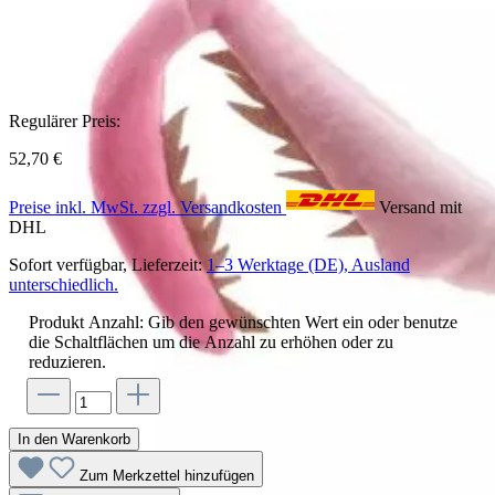
Regulärer Preis:
52,70 €
Preise inkl. MwSt. zzgl. Versandkosten
Versand mit
DHL
Sofort verfügbar, Lieferzeit:
1–3 Werktage (DE), Ausland
unterschiedlich.
Produkt Anzahl: Gib den gewünschten Wert ein oder benutze
die Schaltflächen um die Anzahl zu erhöhen oder zu
reduzieren.
In den Warenkorb
Zum Merkzettel hinzufügen