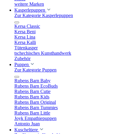
weitere Marken
Kasperlepuppen
Zur Kategorie Kasperlepuppen
Kersa Classic
Kersa Beni
Kersa Lina
Kersa Kalli
Tütenkasper
tschechisches Kunsthandwerk
Zubehör
Puppen
Zur Kategorie Puppen
Rubens Barn Baby
Rubens Barn EcoBuds
Rubens Barn Cutie
Rubens Barn Kids
Rubens Barn Original
Rubens Barn Tummies
Rubens Barn Little
Joyk Empathiepuppen
Antonio Juan
Kuscheltiere