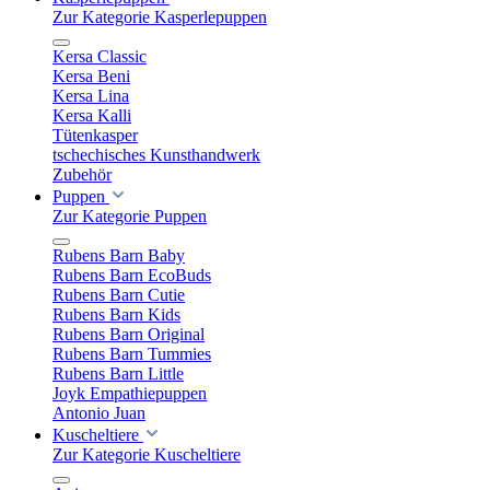
Zur Kategorie Kasperlepuppen
Kersa Classic
Kersa Beni
Kersa Lina
Kersa Kalli
Tütenkasper
tschechisches Kunsthandwerk
Zubehör
Puppen
Zur Kategorie Puppen
Rubens Barn Baby
Rubens Barn EcoBuds
Rubens Barn Cutie
Rubens Barn Kids
Rubens Barn Original
Rubens Barn Tummies
Rubens Barn Little
Joyk Empathiepuppen
Antonio Juan
Kuscheltiere
Zur Kategorie Kuscheltiere