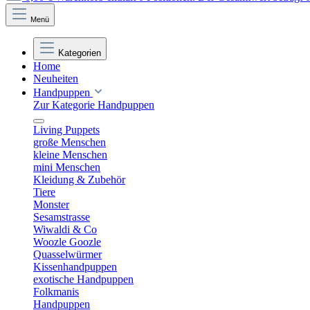
Menü
Kategorien
Home
Neuheiten
Handpuppen
Zur Kategorie Handpuppen
Living Puppets
große Menschen
kleine Menschen
mini Menschen
Kleidung & Zubehör
Tiere
Monster
Sesamstrasse
Wiwaldi & Co
Woozle Goozle
Quasselwürmer
Kissenhandpuppen
exotische Handpuppen
Folkmanis
Handpuppen