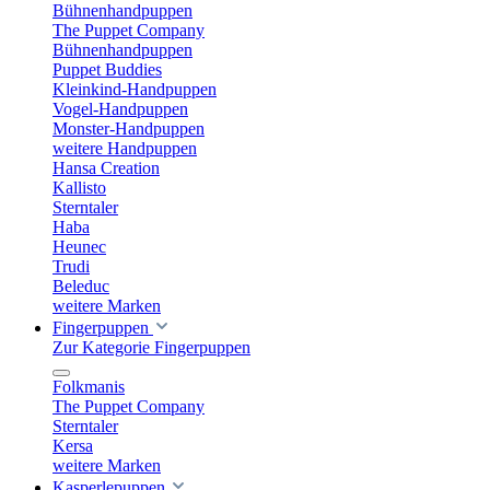
Bühnenhandpuppen
The Puppet Company
Bühnenhandpuppen
Puppet Buddies
Kleinkind-Handpuppen
Vogel-Handpuppen
Monster-Handpuppen
weitere Handpuppen
Hansa Creation
Kallisto
Sterntaler
Haba
Heunec
Trudi
Beleduc
weitere Marken
Fingerpuppen
Zur Kategorie Fingerpuppen
Folkmanis
The Puppet Company
Sterntaler
Kersa
weitere Marken
Kasperlepuppen