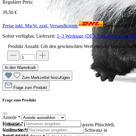
Regulärer Preis:
39,50 €
Preise inkl. MwSt. zzgl. Versandkosten
Versand mit D
Sofort verfügbar, Lieferzeit:
1–3 Werktage (DE), Ausland unterschiedl
Produkt Anzahl: Gib den gewünschten Wert ein oder benutze die S
In den Warenkorb
Zum Merkzettel hinzufügen
Frage zum Produkt
Frage zum Produkt
Anrede
*
Vorname
*
Folkmanis Handpuppe Stinktier mit schwarzem Plüschfell,
Nachname
*
weißen Streifen und buschig aufgestelltem Schwanz in
Seitenansicht