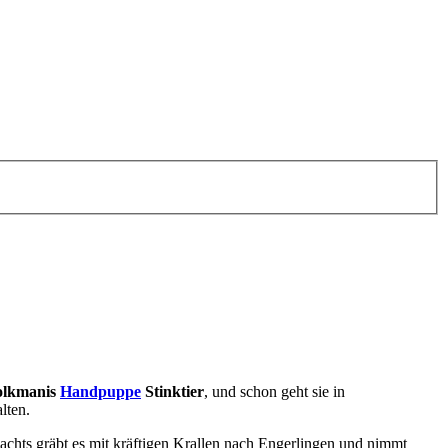
olkmanis
Handpuppe
Stinktier
, und schon geht sie in
lten.
Nachts gräbt es mit kräftigen Krallen nach Engerlingen und nimmt