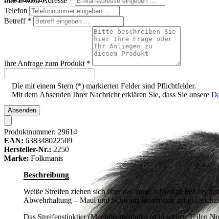
Ihre E-Mail-Adresse
*
Telefon
Betreff
*
Ihre Anfrage zum Produkt
*
Die mit einem Stern (*) markierten Felder sind Pflichtfelder.
Mit dem Absenden Ihrer Nachricht erklären Sie, dass Sie unsere
Da
Absenden
Produktnummer:
29614
EAN:
638348022509
Hersteller-Nr.:
2250
Marke:
Folkmanis
Beschreibung
Weiße Streifen ziehen sich über das lange schwarze Fell bis z
Abwehrhaltung – Maul und Schwanz lassen sich dabei gleichzeit
Das Streifenstinktier (Mephitis mephitis) ist in weiten Teilen