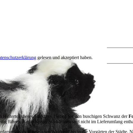
tenschutzerklärung
gelesen und akzeptiert haben.
um Hinterteil dieses Stinktiers. Heben Sie den buschigen Schwanz der
F
ig führen. Keine Sorge: Stinkdrüsen sind nicht im Lieferumfang entha
 Nordamerikas zu Hause, vom Waldrand bis in die Vorgärten der Städte. 