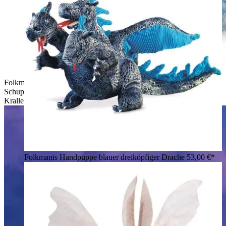
Folkmanis Handpuppe Eisdrache von hinten: blau-silbernes
Schuppenmuster, lange weiße Mähne, graue Hörner und
Krallen
Folkmanis Handpuppe blauer dreiköpfiger Drache
53,00 €*