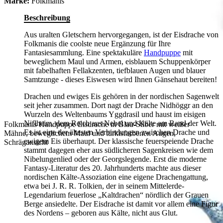
Marke:
Folkmanis
Beschreibung
Aus uralten Gletschern hervorgegangen, ist der Eisdrache von
Folkmanis die coolste neue Ergänzung für Ihre
Fantasiesammlung. Eine spektakuläre
Handpuppe
mit
beweglichem Maul und Armen, eisblauem Schuppenkörper
mit fabelhaften Fellakzenten, tiefblauen Augen und blauer
Samtzunge - dieses Eiswesen wird Ihnen Gänsehaut bereiten!
Drachen und ewiges Eis gehören in der nordischen Sagenwelt
seit jeher zusammen. Dort nagt der Drache Nidhöggr an den
Wurzeln des Weltenbaums Yggdrasil und haust im eisigen
Niflheim, dem Reich aus Nebel und Kälte am Rand der Welt.
Folkmanis Handpuppe Eisdrache in Blau-Silber mit weißer
Es ist eine der ältesten Verbindungen zwischen Drache und
Mähne, beweglichem Maul und türkisfarbenen Augen,
ewigem Eis überhaupt. Der klassische feuerspeiende Drache
Schrägansicht
stammt dagegen eher aus südlicheren Sagenkreisen wie dem
Nibelungenlied oder der Georgslegende. Erst die moderne
Fantasy-Literatur des 20. Jahrhunderts machte aus dieser
nordischen Kälte-Assoziation eine eigene Drachengattung,
etwa bei J. R. R. Tolkien, der in seinem Mittelerde-
Legendarium feuerlose „Kaltdrachen“ nördlich der Grauen
Berge ansiedelte. Der Eisdrache ist damit vor allem eine Figur
des Nordens – geboren aus Kälte, nicht aus Glut.