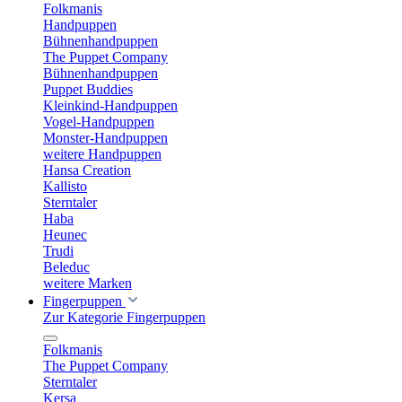
Folkmanis
Handpuppen
Bühnenhandpuppen
The Puppet Company
Bühnenhandpuppen
Puppet Buddies
Kleinkind-Handpuppen
Vogel-Handpuppen
Monster-Handpuppen
weitere Handpuppen
Hansa Creation
Kallisto
Sterntaler
Haba
Heunec
Trudi
Beleduc
weitere Marken
Fingerpuppen
Zur Kategorie Fingerpuppen
Folkmanis
The Puppet Company
Sterntaler
Kersa