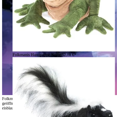
Folkmanis Handpuppe Kröte
52,10 €*
Folkmanis Handpuppe Eisdrache in Silber-Weiß mit
geöffnetem Maul, Hörnern und flauschiger Mähne vor
eisblauer Bergkulisse