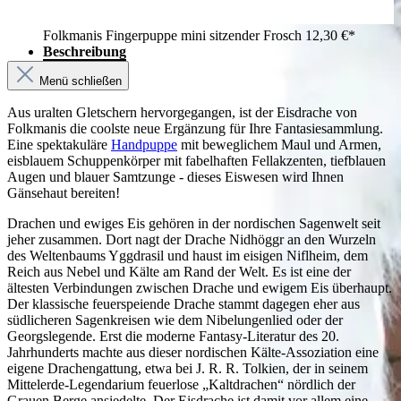
Folkmanis Fingerpuppe mini sitzender Frosch
12,30 €*
Beschreibung
Menü schließen
Aus uralten Gletschern hervorgegangen, ist der Eisdrache von
Folkmanis die coolste neue Ergänzung für Ihre Fantasiesammlung.
Eine spektakuläre
Handpuppe
mit beweglichem Maul und Armen,
eisblauem Schuppenkörper mit fabelhaften Fellakzenten, tiefblauen
Augen und blauer Samtzunge - dieses Eiswesen wird Ihnen
Gänsehaut bereiten!
Drachen und ewiges Eis gehören in der nordischen Sagenwelt seit
jeher zusammen. Dort nagt der Drache Nidhöggr an den Wurzeln
des Weltenbaums Yggdrasil und haust im eisigen Niflheim, dem
Reich aus Nebel und Kälte am Rand der Welt. Es ist eine der
ältesten Verbindungen zwischen Drache und ewigem Eis überhaupt.
Der klassische feuerspeiende Drache stammt dagegen eher aus
südlicheren Sagenkreisen wie dem Nibelungenlied oder der
Georgslegende. Erst die moderne Fantasy-Literatur des 20.
Jahrhunderts machte aus dieser nordischen Kälte-Assoziation eine
eigene Drachengattung, etwa bei J. R. R. Tolkien, der in seinem
Mittelerde-Legendarium feuerlose „Kaltdrachen“ nördlich der
Grauen Berge ansiedelte. Der Eisdrache ist damit vor allem eine