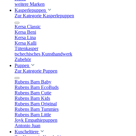
weitere Marken
Kasperlepuppen
Zur Kategorie Kasperlepuppen
Kersa Classic
Kersa Beni
Kersa Lina
Kersa Kalli
Tütenkasper
tschechisches Kunsthandwerk
Zubehör
Puppen
Zur Kategorie Puppen
Rubens Barn Baby
Rubens Barn EcoBuds
Rubens Barn Cutie
Rubens Barn Kids
Rubens Barn Original
Rubens Barn Tummies
Rubens Barn Little
Joyk Empathiepuppen
Antonio Juan
Kuscheltiere