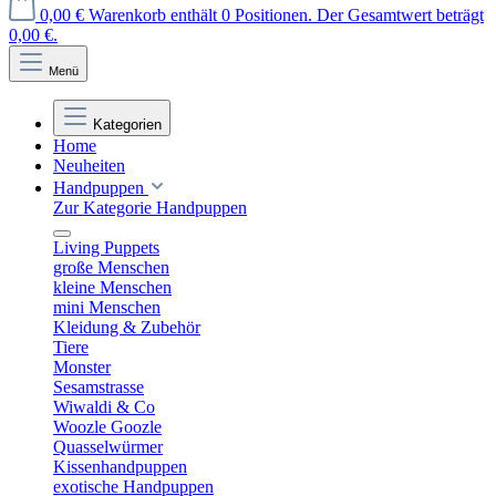
0,00 €
Warenkorb enthält 0 Positionen. Der Gesamtwert beträgt
0,00 €.
Menü
Kategorien
Home
Neuheiten
Handpuppen
Zur Kategorie Handpuppen
Living Puppets
große Menschen
kleine Menschen
mini Menschen
Kleidung & Zubehör
Tiere
Monster
Sesamstrasse
Wiwaldi & Co
Woozle Goozle
Quasselwürmer
Kissenhandpuppen
exotische Handpuppen