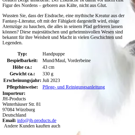
Figur des Nordens – geboren aus Kälte, nicht aus Glut.
Wussten Sie, dass der Eisdrache, eine mythische Kreatur aus der
Fantasy-Literatur, oft mit der Fähigkeit dargestellt wird, eisige
Atemzüge zu hauchen, die alles in seinem Pfad gefrieren lassen
können? Diese majestätischen und geheimnisvollen Wesen sind
bekannt für ihre Weisheit und Macht in vielen Geschichten und
Legenden.
Typ:
Handpuppe
Bespielbarkeit:
Mund/Maul, Vorderbeine
Höhe ca.:
43 cm
Gewicht ca.:
330 g
Erscheinungsjahr:
Juli 2023
Pflegehinweise:
Pflege- und Reinigungsanleitung
Importeur:
JH-Products
Winterhäuser Str. 81
97084 Würzburg
Deutschland
Email:
info@jh-products.de
Andere Kunden kauften auch