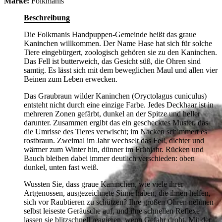
Marke:
Folkmanis
Beschreibung
Die Folkmanis Handpuppen-Gemeinde heißt das graue
Kaninchen willkommen. Der Name Hase hat sich für solche
Tiere eingebürgert, zoologisch gehören sie zu den Kaninchen.
Das Fell ist butterweich, das Gesicht süß, die Ohren sind
samtig. Es lässt sich mit dem beweglichen Maul und allen vier
Beinen zum Leben erwecken.
Das Graubraun wilder Kaninchen (Oryctolagus cuniculus)
entsteht nicht durch eine einzige Farbe. Jedes Deckhaar ist in
mehreren Zonen gefärbt, dunkel an der Spitze und heller
darunter. Zusammen ergibt das ein geschecktes Muster, das
die Umrisse des Tieres verwischt; im Nacken schimmert es
rostbraun. Zweimal im Jahr wechselt das Fell, dichter und
wärmer zum Winter hin, dünner im Frühjahr. Rücken und
Bauch bleiben dabei immer deutlich verschieden: oben
dunkel, unten fast weiß.
Wussten Sie, dass graue Kaninchen, wie viele ihrer
Artgenossen, ausgezeichnete Sinne haben, die ihnen helfen,
sich vor Raubtieren zu schützen? Ihre großen Ohren nehmen
selbst leiseste Geräusche auf, und ihre schnellen Reflexe
lassen sie blitzschnell reagieren, wenn Gefahr droht. Mit der