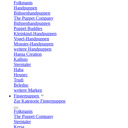
Folkmanis
Handpuppen
Bühnenhandpuppen
The Puppet Company
Bühnenhandpuppen
Puppet Buddies
Kleinkind-Handpuppen
Vogel-Handpuppen
Monster-Handpuppen
weitere Handpuppen
Hansa Creation
Kallisto
Sterntaler
Haba
Heunec
Trudi
Beleduc
weitere Marken
Fingerpuppen
Zur Kategorie Fingerpuppen
Folkmanis
The Puppet Company
Sterntaler
Kersa