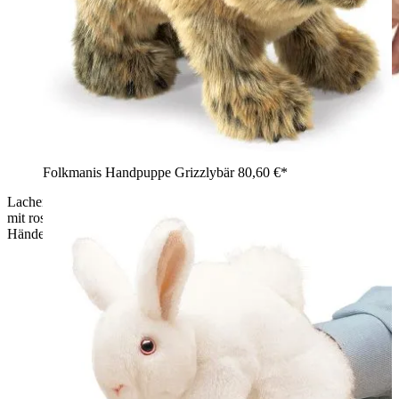
Folkmanis Handpuppe Grizzlybär
80,60 €*
Lachender Junge hält graue Folkmanis Handpuppe Kaninchen
mit rosafarbenen Ohren und flauschigem Fell in beiden
Händen