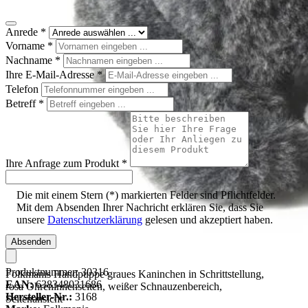
Anrede
*
Vorname
*
Nachname
*
Ihre E-Mail-Adresse
*
Telefon
Betreff
*
Ihre Anfrage zum Produkt
*
Die mit einem Stern (*) markierten Felder sind Pflichtfelder.
Mit dem Absenden Ihrer Nachricht erklären Sie, dass Sie
unsere
Datenschutzerklärung
gelesen und akzeptiert haben.
Absenden
Produktnummer:
30316
Folkmanis Handpuppe graues Kaninchen in Schrittstellung,
EAN:
638348031686
rosa Ohreninnenseiten, weißer Schnauzenbereich,
Hersteller-Nr.:
3168
Seitenansicht