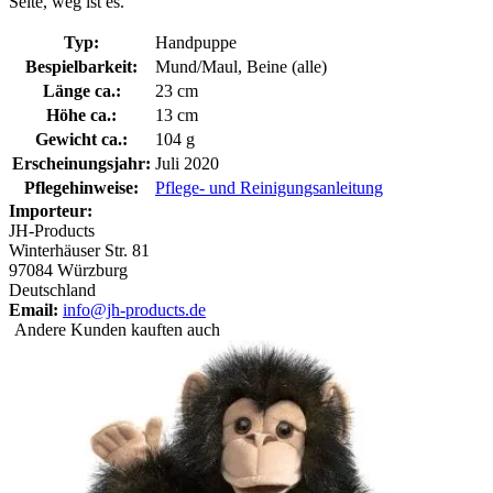
Seite, weg ist es.
Typ:
Handpuppe
Bespielbarkeit:
Mund/Maul, Beine (alle)
Länge ca.:
23 cm
Höhe ca.:
13 cm
Gewicht ca.:
104 g
Erscheinungsjahr:
Juli 2020
Pflegehinweise:
Pflege- und Reinigungsanleitung
Importeur:
JH-Products
Winterhäuser Str. 81
97084 Würzburg
Deutschland
Email:
info@jh-products.de
Andere Kunden kauften auch