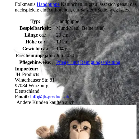
Folkmanis
Handpuppe
Kaninchen in grau lässt sich genau das
nachspielen: ein Aufhorchen, ein Satz zur Seite, weg ist es.
Typ:
Handpuppe
Bespielbarkeit:
Mund/Maul, Beine (alle)
Länge ca.:
23 cm
Höhe ca.:
13 cm
Gewicht ca.:
104 g
Erscheinungsjahr:
Juli 2020
Pflegehinweise:
Pflege- und Reinigungsanleitung
Importeur:
JH-Products
Winterhäuser Str. 81
97084 Würzburg
Deutschland
Email:
info@jh-products.de
Andere Kunden kauften auch