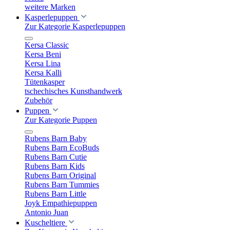
weitere Marken
Kasperlepuppen
Zur Kategorie Kasperlepuppen
Kersa Classic
Kersa Beni
Kersa Lina
Kersa Kalli
Tütenkasper
tschechisches Kunsthandwerk
Zubehör
Puppen
Zur Kategorie Puppen
Rubens Barn Baby
Rubens Barn EcoBuds
Rubens Barn Cutie
Rubens Barn Kids
Rubens Barn Original
Rubens Barn Tummies
Rubens Barn Little
Joyk Empathiepuppen
Antonio Juan
Kuscheltiere