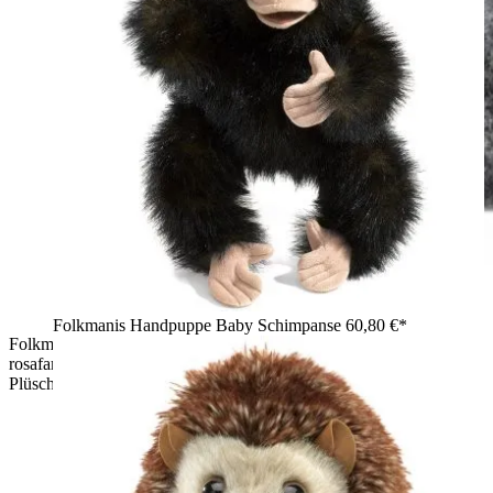
Folkmanis Handpuppe Baby Schimpanse
60,80 €*
Folkmanis Handpuppe graues Kaninchen von hinten, mit
rosafarbenem Innenohr, buschigem Schwanz und meliertem
Plüschfell