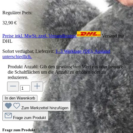
Regulärer Preis:
32,90 €
Preise inkl. MwSt. zzgl. Versandkosten
Versand mit
DHL
Sofort verfügbar, Lieferzeit:
1–3 Werktage (DE), Ausland
unterschiedlich.
Produkt Anzahl: Gib den gewünschten Wert ein oder benutze
die Schaltflächen um die Anzahl zu erhöhen oder zu
reduzieren.
In den Warenkorb
Zum Merkzettel hinzufügen
Frage zum Produkt
Frage zum Produkt