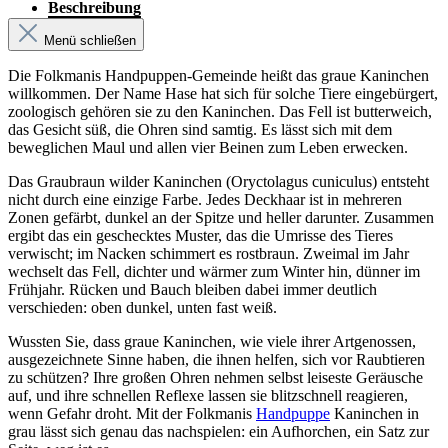
Beschreibung
Menü schließen
Die Folkmanis Handpuppen-Gemeinde heißt das graue Kaninchen
willkommen. Der Name Hase hat sich für solche Tiere eingebürgert,
zoologisch gehören sie zu den Kaninchen. Das Fell ist butterweich,
das Gesicht süß, die Ohren sind samtig. Es lässt sich mit dem
beweglichen Maul und allen vier Beinen zum Leben erwecken.
Das Graubraun wilder Kaninchen (Oryctolagus cuniculus) entsteht
nicht durch eine einzige Farbe. Jedes Deckhaar ist in mehreren
Zonen gefärbt, dunkel an der Spitze und heller darunter. Zusammen
ergibt das ein geschecktes Muster, das die Umrisse des Tieres
verwischt; im Nacken schimmert es rostbraun. Zweimal im Jahr
wechselt das Fell, dichter und wärmer zum Winter hin, dünner im
Frühjahr. Rücken und Bauch bleiben dabei immer deutlich
verschieden: oben dunkel, unten fast weiß.
Wussten Sie, dass graue Kaninchen, wie viele ihrer Artgenossen,
ausgezeichnete Sinne haben, die ihnen helfen, sich vor Raubtieren
zu schützen? Ihre großen Ohren nehmen selbst leiseste Geräusche
auf, und ihre schnellen Reflexe lassen sie blitzschnell reagieren,
wenn Gefahr droht. Mit der Folkmanis
Handpuppe
Kaninchen in
grau lässt sich genau das nachspielen: ein Aufhorchen, ein Satz zur