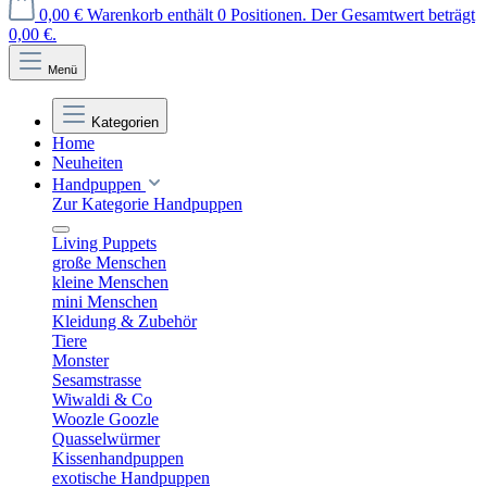
0,00 €
Warenkorb enthält 0 Positionen. Der Gesamtwert beträgt
0,00 €.
Menü
Kategorien
Home
Neuheiten
Handpuppen
Zur Kategorie Handpuppen
Living Puppets
große Menschen
kleine Menschen
mini Menschen
Kleidung & Zubehör
Tiere
Monster
Sesamstrasse
Wiwaldi & Co
Woozle Goozle
Quasselwürmer
Kissenhandpuppen
exotische Handpuppen