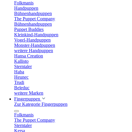
Folkmanis
Handpuppen
Bühnenhandpuppen
The Puppet Company
Bühnenhandpuppen
Puppet Buddies
Kleinkind-Handpuppen
Vogel-Handpuppen
Monster-Handpuppen
weitere Handpuppen
Hansa Creation
Kallisto
Sterntaler
Haba
Heunec
Trudi
Beleduc
weitere Marken
Fingerpuppen
Zur Kategorie Fingerpuppen
Folkmanis
The Puppet Company
Sterntaler
Kersa