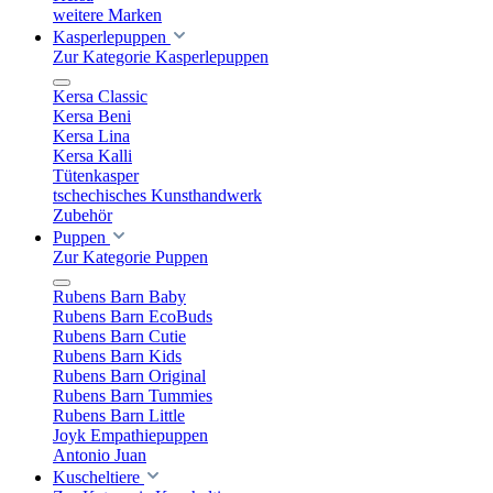
weitere Marken
Kasperlepuppen
Zur Kategorie Kasperlepuppen
Kersa Classic
Kersa Beni
Kersa Lina
Kersa Kalli
Tütenkasper
tschechisches Kunsthandwerk
Zubehör
Puppen
Zur Kategorie Puppen
Rubens Barn Baby
Rubens Barn EcoBuds
Rubens Barn Cutie
Rubens Barn Kids
Rubens Barn Original
Rubens Barn Tummies
Rubens Barn Little
Joyk Empathiepuppen
Antonio Juan
Kuscheltiere