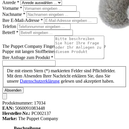
Anrede
*
Vorname
*
Nachname
*
Ihre E-Mail-Adresse
*
Telefon
Betreff
*
The Puppet Company Fingerpuppe Nilpferd, weiß-graue
Puppe mit langen Stoffbeinen und Schwanzquaste
Ihre Anfrage zum Produkt
*
Die mit einem Stern (*) markierten Felder sind Pflichtfelder.
Mit dem Absenden Ihrer Nachricht erklären Sie, dass Sie
unsere
Datenschutzerklärung
gelesen und akzeptiert haben.
Absenden
Produktnummer:
17034
EAN:
5060091083448
Hersteller-Nr.:
PC002137
Marke:
The Puppet Company
Beschreibung