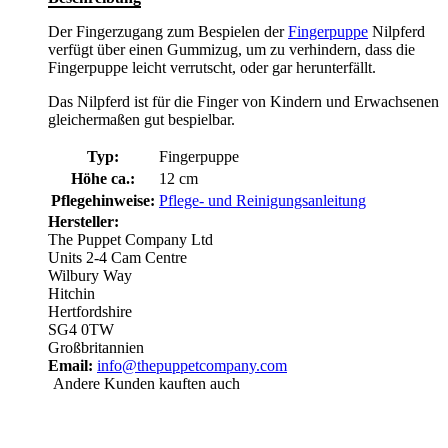
Der Fingerzugang zum Bespielen der
Fingerpuppe
Nilpferd
verfügt über einen Gummizug, um zu verhindern, dass die
Fingerpuppe leicht verrutscht, oder gar herunterfällt.
Das Nilpferd ist für die Finger von Kindern und Erwachsenen
gleichermaßen gut bespielbar.
Typ:
Fingerpuppe
Höhe ca.:
12 cm
Pflegehinweise:
Pflege- und Reinigungsanleitung
Hersteller:
The Puppet Company Ltd
Units 2-4 Cam Centre
Wilbury Way
Hitchin
Hertfordshire
SG4 0TW
Großbritannien
Email:
info@thepuppetcompany.com
Andere Kunden kauften auch