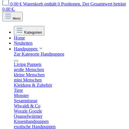
0,00 €
Warenkorb enthält 0 Positionen. Der Gesamtwert beträgt
0,00 €.
Menü
Kategorien
Home
Neuheiten
Handpuppen
Zur Kategorie Handpuppen
Living Puppets
große Menschen
kleine Menschen
mini Menschen
Kleidung & Zubehör
Tiere
Monster
Sesamstrasse
Wiwaldi & Co
Woozle Goozle
Quasselwürmer
Kissenhandpuppen
exotische Handpuppen