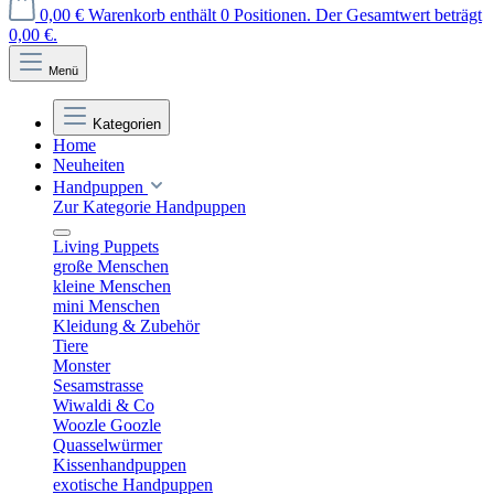
0,00 €
Warenkorb enthält 0 Positionen. Der Gesamtwert beträgt
0,00 €.
Menü
Kategorien
Home
Neuheiten
Handpuppen
Zur Kategorie Handpuppen
Living Puppets
große Menschen
kleine Menschen
mini Menschen
Kleidung & Zubehör
Tiere
Monster
Sesamstrasse
Wiwaldi & Co
Woozle Goozle
Quasselwürmer
Kissenhandpuppen
exotische Handpuppen