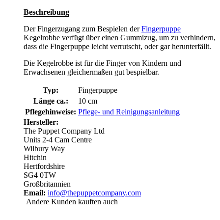
Beschreibung
Der Fingerzugang zum Bespielen der
Fingerpuppe
Kegelrobbe verfügt über einen Gummizug, um zu verhindern,
dass die Fingerpuppe leicht verrutscht, oder gar herunterfällt.
Die Kegelrobbe ist für die Finger von Kindern und
Erwachsenen gleichermaßen gut bespielbar.
Typ:
Fingerpuppe
Länge ca.:
10 cm
Pflegehinweise:
Pflege- und Reinigungsanleitung
Hersteller:
The Puppet Company Ltd
Units 2-4 Cam Centre
Wilbury Way
Hitchin
Hertfordshire
SG4 0TW
Großbritannien
Email:
info@thepuppetcompany.com
Andere Kunden kauften auch