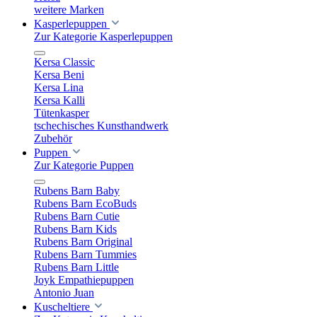
weitere Marken
Kasperlepuppen
Zur Kategorie Kasperlepuppen
Kersa Classic
Kersa Beni
Kersa Lina
Kersa Kalli
Tütenkasper
tschechisches Kunsthandwerk
Zubehör
Puppen
Zur Kategorie Puppen
Rubens Barn Baby
Rubens Barn EcoBuds
Rubens Barn Cutie
Rubens Barn Kids
Rubens Barn Original
Rubens Barn Tummies
Rubens Barn Little
Joyk Empathiepuppen
Antonio Juan
Kuscheltiere