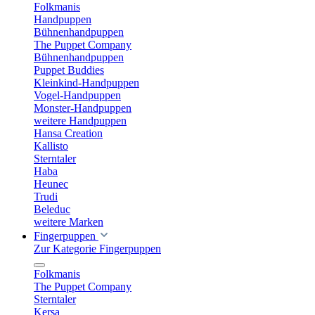
Folkmanis
Handpuppen
Bühnenhandpuppen
The Puppet Company
Bühnenhandpuppen
Puppet Buddies
Kleinkind-Handpuppen
Vogel-Handpuppen
Monster-Handpuppen
weitere Handpuppen
Hansa Creation
Kallisto
Sterntaler
Haba
Heunec
Trudi
Beleduc
weitere Marken
Fingerpuppen
Zur Kategorie Fingerpuppen
Folkmanis
The Puppet Company
Sterntaler
Kersa