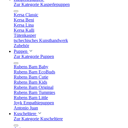
Zur Kategorie Kasperlepuppen
Kersa Classic
Kersa Beni
Kersa Lina
Kersa Kalli
Tütenkasper
tschechisches Kunsthandwerk
Zubehör
Puppen
Zur Kategorie Puppen
Rubens Barn Baby
Rubens Barn EcoBuds
Rubens Barn Cutie
Rubens Barn Kids
Rubens Barn Original
Rubens Barn Tummies
Rubens Barn Little
Joyk Empathiepuppen
Antonio Juan
Kuscheltiere
Zur Kategorie Kuscheltiere