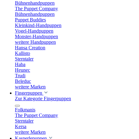
Bühnenhandpuppen
The Puppet Company
Bühnenhandpuppen
Puppet Buddies
Kleinkind-Handpuppen
Vogel-Handpuppen
Monster-Handpuppen
weitere Handpuppen
Hansa Creation
Kallisto
Sterntaler
Haba
Heunec
Trudi
Beleduc
weitere Marken
Fingerpuppen
Zur Kategorie Fingerpuppen
Folkmanis
The Puppet Company
Sterntaler
Kersa
weitere Marken
Kasperlepuppen