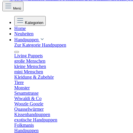
Menü
Kategorien
Home
Neuheiten
Handpuppen
Zur Kategorie Handpuppen
Living Puppets
große Menschen
kleine Menschen
mini Menschen
Kleidung & Zubehör
Tiere
Monster
Sesamstrasse
Wiwaldi & Co
Woozle Goozle
Quasselwürmer
Kissenhandpuppen
exotische Handpuppen
Folkmanis
Handpuppen