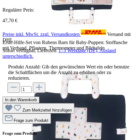
Regulärer Preis:
47,70 €
Preise inkl. MwSt. zzgl. Versandkosten
Versand mit
DHL
Erste-Hilfe-Set von Rubens Barn für Baby-Puppen: Stofftasche
mit Verband, Pflastern, Thermometer und Bildtafeln
Sofort verfügbar, Lieferzeit:
1–3 Werktage (DE), Ausland
unterschiedlich.
Produkt Anzahl: Gib den gewünschten Wert ein oder benutze
die Schaltflächen um die Anzahl zu erhöhen oder zu
reduzieren.
In den Warenkorb
Zum Merkzettel hinzufügen
Frage zum Produkt
Frage zum Produkt