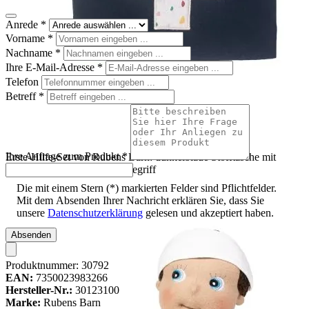
Anrede
*
Vorname
*
Nachname
*
Ihre E-Mail-Adresse
*
Telefon
Betreff
*
Ihre Anfrage zum Produkt
*
Erste-Hilfe-Set von Rubens Barn: dunkelblaue Stofftasche mit
gemustertem Kreuz und Tragegriff
Die mit einem Stern (*) markierten Felder sind Pflichtfelder.
Mit dem Absenden Ihrer Nachricht erklären Sie, dass Sie
unsere
Datenschutzerklärung
gelesen und akzeptiert haben.
Absenden
Produktnummer:
30792
EAN:
7350023983266
Hersteller-Nr.:
30123100
Marke:
Rubens Barn