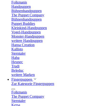
Folkmanis
Handpuppen
Bühnenhandpuppen
The Puppet Company
Bühnenhandpuppen
Puppet Buddies
Kleinkind-Handpuppen
Vogel-Handpuppen
Monster-Handpuppen
weitere Handpuppen
Hansa Creation
Kallisto
Sterntaler
Haba
Heunec
Trudi
Beleduc
weitere Marken
Fingerpuppen
Zur Kategorie Fingerpuppen
Folkmanis
The Puppet Company
Sterntaler
Kersa