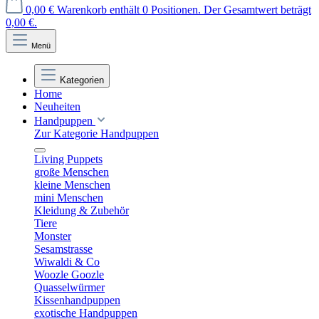
0,00 €
Warenkorb enthält 0 Positionen. Der Gesamtwert beträgt
0,00 €.
Menü
Kategorien
Home
Neuheiten
Handpuppen
Zur Kategorie Handpuppen
Living Puppets
große Menschen
kleine Menschen
mini Menschen
Kleidung & Zubehör
Tiere
Monster
Sesamstrasse
Wiwaldi & Co
Woozle Goozle
Quasselwürmer
Kissenhandpuppen
exotische Handpuppen