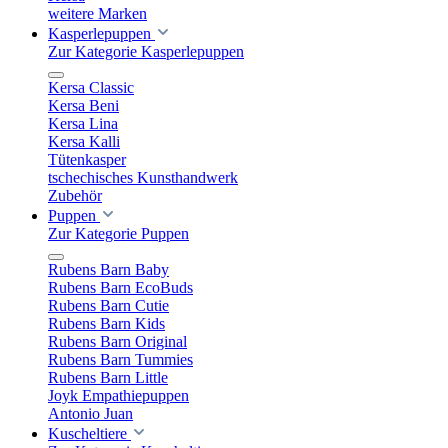
weitere Marken
Kasperlepuppen
Zur Kategorie Kasperlepuppen
Kersa Classic
Kersa Beni
Kersa Lina
Kersa Kalli
Tütenkasper
tschechisches Kunsthandwerk
Zubehör
Puppen
Zur Kategorie Puppen
Rubens Barn Baby
Rubens Barn EcoBuds
Rubens Barn Cutie
Rubens Barn Kids
Rubens Barn Original
Rubens Barn Tummies
Rubens Barn Little
Joyk Empathiepuppen
Antonio Juan
Kuscheltiere