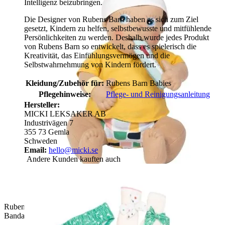
Intelligenz beizubringen.
Die Designer von Rubens Barn haben es sich zum Ziel
gesetzt, Kindern zu helfen, selbstbewusste und mitfühlende
Persönlichkeiten zu werden. Deshalb wurde jedes Produkt
von Rubens Barn so entwickelt, dass es spielerisch die
Kreativität, das Einfühlungsvermögen und die
Selbstwahrnehmung von Kindern fördert.
Kleidung/Zubehör für:
Rubens Barn Babies
Pflegehinweise:
Pflege- und Reinigungsanleitung
Hersteller:
MICKI LEKSAKER AB
Industrivägen 7
355 73 Gemla
Schweden
Email:
hello@micki.se
Andere Kunden kauften auch
Rubens Barn Baby-Puppe mit Stoff-Thermometer und
Bandage aus dem Erste-Hilfe-Set