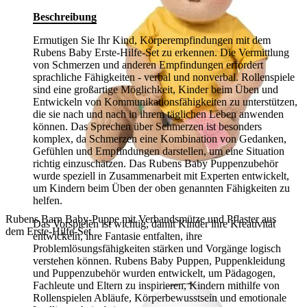
Beschreibung
Ermutigen Sie Ihr Kind, Körperempfindungen mit dem
Rubens Baby Erste-Hilfe-Set zu erkennen. Die Vermittlung
von Schmerzen und anderen Empfindungen erfordert
sprachliche Fähigkeiten - verbal und nonverbal. Rollenspiele
sind eine großartige Möglichkeit, Kinder beim Üben und
Entwickeln von Kommunikationsfähigkeiten zu unterstützen,
die sie nach und nach in ihrem täglichen Leben anwenden
können. Das Sprechen über Schmerzen ist besonders
komplex, da Schmerzen eine Kombination von Gedanken,
Gefühlen und Empfindungen darstellen, um eine Situation
richtig einzuschätzen. Das Rubens Baby Puppenzubehör
wurde speziell in Zusammenarbeit mit Experten entwickelt,
um Kindern beim Üben der oben genannten Fähigkeiten zu
helfen.
Rubens Barn Baby-Puppe mit Verbandsmütze und Pflaster aus
Das Vorspielen ist wichtig, damit Kinder ihre Kreativität
dem Erste-Hilfe-Set
entwickeln, ihre Fantasie entfalten, ihre
Problemlösungsfähigkeiten stärken und Vorgänge logisch
verstehen können. Rubens Baby Puppen, Puppenkleidung
und Puppenzubehör wurden entwickelt, um Pädagogen,
Fachleute und Eltern zu inspirieren, Kindern mithilfe von
Rollenspielen Abläufe, Körperbewusstsein und emotionale