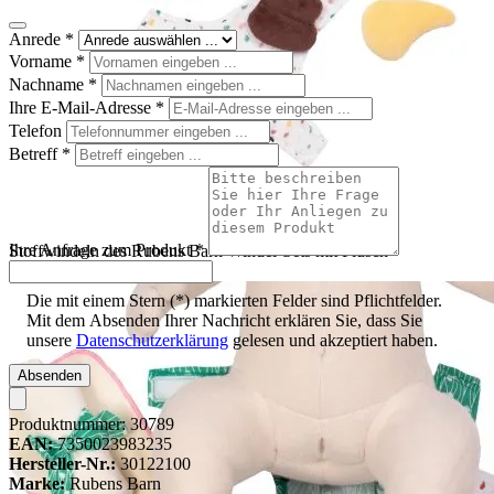
Anrede
*
Vorname
*
Nachname
*
Ihre E-Mail-Adresse
*
Telefon
Betreff
*
Ihre Anfrage zum Produkt
*
Stoffwindeln des Rubens Barn Windel-Sets mit Plüsch-
Häufchen und Pipi-Fleck
Die mit einem Stern (*) markierten Felder sind Pflichtfelder.
Mit dem Absenden Ihrer Nachricht erklären Sie, dass Sie
unsere
Datenschutzerklärung
gelesen und akzeptiert haben.
Absenden
Produktnummer:
30789
EAN:
7350023983235
Hersteller-Nr.:
30122100
Marke:
Rubens Barn