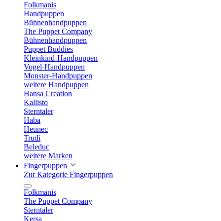
Folkmanis
Handpuppen
Bühnenhandpuppen
The Puppet Company
Bühnenhandpuppen
Puppet Buddies
Kleinkind-Handpuppen
Vogel-Handpuppen
Monster-Handpuppen
weitere Handpuppen
Hansa Creation
Kallisto
Sterntaler
Haba
Heunec
Trudi
Beleduc
weitere Marken
Fingerpuppen
Zur Kategorie Fingerpuppen
Folkmanis
The Puppet Company
Sterntaler
Kersa