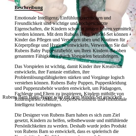
Beschreibung
Emotionale Intelligenz, Einfühlungsvermögen und
Freundlichkeit sind wichtige und hochgeschätzte
Eigenschaften, die Kindern schon in jungen Jahren vermittelt
werden können. Mit dem Rubens Baby Windel-Set können
Kinder das Pflegen und Versorgen üben und Routinen für
Körperpflege und Hygiene entwickeln. Verwenden Sie das
Rubens Baby Puppenzubehör, um Ihren Kindern die oben
genannten Fähigkeiten durch Vorspielen beizubringen.
Das Vorspielen ist wichtig, damit Kinder ihre Kreativität
entwickeln, ihre Fantasie entfalten, ihre
Problemlösungsfähigkeiten stärken und Vorgänge logisch
verstehen können. Rubens Baby Puppen, Puppenkleidung
und Puppenzubehör wurden entwickelt, um Pädagogen,
Fachleute und Eltern zu inspirieren, Kindern mithilfe von
Rubens Barn Baby-Puppe wird mit dem Windel-Set gewickelt
Rollenspielen Abläufe, Körperbewusstsein und emotionale
Intelligenz beizubringen.
Die Designer von Rubens Barn haben es sich zum Ziel
gesetzt, Kindern zu helfen, selbstbewusste und mitfühlende
Persönlichkeiten zu werden. Deshalb wurde jedes Produkt
von Rubens Barn so entwickelt, dass es spielerisch die