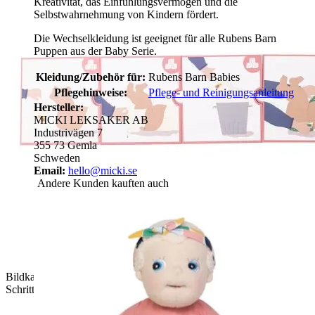
Kreativität, das Einfühlungsvermögen und die
Selbstwahrnehmung von Kindern fördert.
Die Wechselkleidung ist geeignet für alle Rubens Barn
Puppen aus der Baby Serie.
Kleidung/Zubehör für:
Rubens Barn Babies
Pflegehinweise:
Pflege- und Reinigungsanleitung
Hersteller:
MICKI LEKSAKER AB
Industrivägen 7
355 73 Gemla
Schweden
Email:
hello@micki.se
Andere Kunden kauften auch
Bildkarten des Rubens Barn Windel-Sets zeigen die Wickel-
Schritte als Puzzle