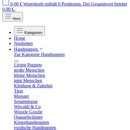
0,00 €
Warenkorb enthält 0 Positionen. Der Gesamtwert beträgt
0,00 €.
Menü
Kategorien
Home
Neuheiten
Handpuppen
Zur Kategorie Handpuppen
Living Puppets
große Menschen
kleine Menschen
mini Menschen
Kleidung & Zubehör
Tiere
Monster
Sesamstrasse
Wiwaldi & Co
Woozle Goozle
Quasselwürmer
Kissenhandpuppen
exotische Handpuppen