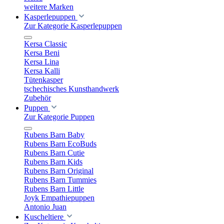
weitere Marken
Kasperlepuppen
Zur Kategorie Kasperlepuppen
Kersa Classic
Kersa Beni
Kersa Lina
Kersa Kalli
Tütenkasper
tschechisches Kunsthandwerk
Zubehör
Puppen
Zur Kategorie Puppen
Rubens Barn Baby
Rubens Barn EcoBuds
Rubens Barn Cutie
Rubens Barn Kids
Rubens Barn Original
Rubens Barn Tummies
Rubens Barn Little
Joyk Empathiepuppen
Antonio Juan
Kuscheltiere