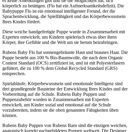
es keine Ablenkungen gibt und sie die Möglichkeit hat, sich
körperlich zu betätigen. (Flo hat ein Aufmerksamkeitsdefizit). Die
Babypuppe Flo ist ein emotional intelligenter Freund, der die
Sprachentwicklung, die Spielfähigkeit und das Körperbewusstsein
Ihres Kindes fördert.
Diese weiche handgefertigte Puppe wurde in Zusammenarbeit mit
Experten entwickelt, um Kindern spielerisch etwas über ihren
Körper, ihre Gefühle und die Welt um sie herum beizubringen.
Rubens Baby Flo hat sonnengebräunte Haut und braunes Haar. Die
Puppe besteht aus 100 % Bio-Baumwolle, die nach dem Organic
Content Standard (OCS) zertifiziert ist, und ist mit Polyesterfasern
gefüttert, die zu 100 % dem Global Recycled Standard (GRS)
entsprechen.
Spielabläufe, Körperbewusstsein und emotionale Intelligenz sind
drei grundlegende Bausteine der Entwicklung Ihres Kindes und der
Vorbereitung auf die Schule. Rubens Baby Puppen und
Puppenzubehör wurden in Zusammenarbeit mit Experten
entwickelt, um Kinder sozial und emotional auf die Schule
vorzubereiten, indem sie die oben genannten Fähigkeiten üben
können.
Rubens Baby Puppen von Rubens Barn sind die einzigen weichen,
anatomisch korrekt nachgebildeten Puppen weltweit. Die Designer