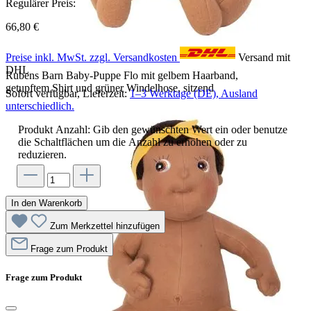
Regulärer Preis:
66,80 €
Preise inkl. MwSt. zzgl. Versandkosten
Versand mit
DHL
Rubens Barn Baby-Puppe Flo mit gelbem Haarband,
getupftem Shirt und grüner Windelhose, sitzend
Sofort verfügbar, Lieferzeit:
1–3 Werktage (DE), Ausland
unterschiedlich.
Produkt Anzahl: Gib den gewünschten Wert ein oder benutze
die Schaltflächen um die Anzahl zu erhöhen oder zu
reduzieren.
In den Warenkorb
Zum Merkzettel hinzufügen
Frage zum Produkt
Frage zum Produkt