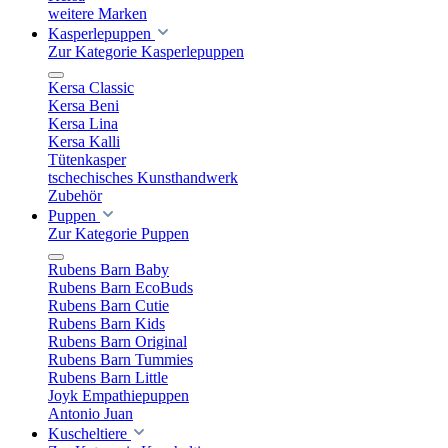
weitere Marken
Kasperlepuppen
Zur Kategorie Kasperlepuppen
Kersa Classic
Kersa Beni
Kersa Lina
Kersa Kalli
Tütenkasper
tschechisches Kunsthandwerk
Zubehör
Puppen
Zur Kategorie Puppen
Rubens Barn Baby
Rubens Barn EcoBuds
Rubens Barn Cutie
Rubens Barn Kids
Rubens Barn Original
Rubens Barn Tummies
Rubens Barn Little
Joyk Empathiepuppen
Antonio Juan
Kuscheltiere