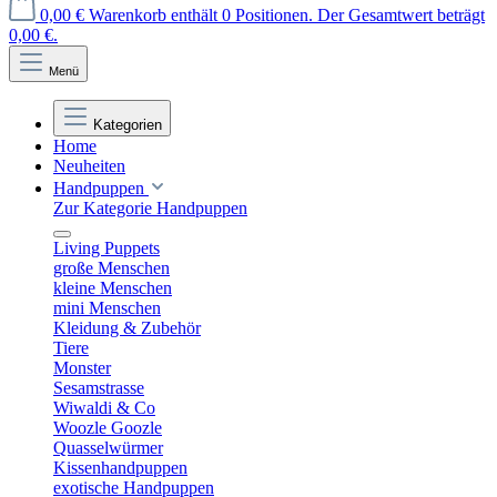
0,00 €
Warenkorb enthält 0 Positionen. Der Gesamtwert beträgt
0,00 €.
Menü
Kategorien
Home
Neuheiten
Handpuppen
Zur Kategorie Handpuppen
Living Puppets
große Menschen
kleine Menschen
mini Menschen
Kleidung & Zubehör
Tiere
Monster
Sesamstrasse
Wiwaldi & Co
Woozle Goozle
Quasselwürmer
Kissenhandpuppen
exotische Handpuppen