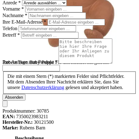
Anrede
*
Vorname
*
Nachname
*
Ihre E-Mail-Adresse
*
Telefon
Betreff
*
Ihre Anfrage zum Produkt
*
Rubens Barn Baby-Puppe Flo unbekleidet mit gelbem
Haarband, sitzend
Die mit einem Stern (*) markierten Felder sind Pflichtfelder.
Mit dem Absenden Ihrer Nachricht erklären Sie, dass Sie
unsere
Datenschutzerklärung
gelesen und akzeptiert haben.
Absenden
Produktnummer:
30785
EAN:
7350023983211
Hersteller-Nr.:
30121500
Marke:
Rubens Barn
Beschreibung