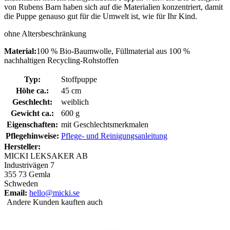
von Rubens Barn haben sich auf die Materialien konzentriert, damit
die Puppe genauso gut für die Umwelt ist, wie für Ihr Kind.
ohne Altersbeschränkung
Material:
100 % Bio-Baumwolle, Füllmaterial aus 100 %
nachhaltigen Recycling-Rohstoffen
Typ:
Stoffpuppe
Höhe ca.:
45 cm
Geschlecht:
weiblich
Gewicht ca.:
600 g
Eigenschaften:
mit Geschlechtsmerkmalen
Pflegehinweise:
Pflege- und Reinigungsanleitung
Hersteller:
MICKI LEKSAKER AB
Industrivägen 7
355 73 Gemla
Schweden
Email:
hello@micki.se
Andere Kunden kauften auch