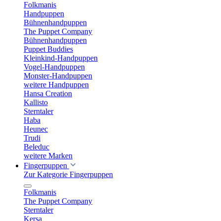
Folkmanis
Handpuppen
Bühnenhandpuppen
The Puppet Company
Bühnenhandpuppen
Puppet Buddies
Kleinkind-Handpuppen
Vogel-Handpuppen
Monster-Handpuppen
weitere Handpuppen
Hansa Creation
Kallisto
Sterntaler
Haba
Heunec
Trudi
Beleduc
weitere Marken
Fingerpuppen
Zur Kategorie Fingerpuppen
Folkmanis
The Puppet Company
Sterntaler
Kersa