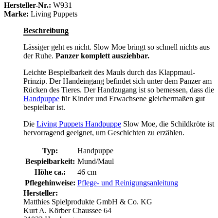
Hersteller-Nr.:
W931
Marke:
Living Puppets
Beschreibung
Lässiger geht es nicht. Slow Moe bringt so schnell nichts aus
der Ruhe.
Panzer komplett ausziehbar.
Leichte Bespielbarkeit des Mauls durch das Klappmaul-
Prinzip. Der Handeingang befindet sich unter dem Panzer am
Rücken des Tieres. Der Handzugang ist so bemessen, dass die
Handpuppe
für Kinder und Erwachsene gleichermaßen gut
bespielbar ist.
Die
Living Puppets Handpuppe
Slow Moe, die Schildkröte ist
hervorragend geeignet, um Geschichten zu erzählen.
Typ:
Handpuppe
Bespielbarkeit:
Mund/Maul
Höhe ca.:
46 cm
Pflegehinweise:
Pflege- und Reinigungsanleitung
Hersteller:
Matthies Spielprodukte GmbH & Co. KG
Kurt A. Körber Chaussee 64