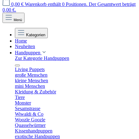
0,00 €
Warenkorb enthält 0 Positionen. Der Gesamtwert beträgt
0,00 €.
Menü
Kategorien
Home
Neuheiten
Handpuppen
Zur Kategorie Handpuppen
Living Puppets
große Menschen
kleine Menschen
mini Menschen
Kleidung & Zubehör
Tiere
Monster
Sesamstrasse
Wiwaldi & Co
Woozle Goozle
Quasselwürmer
Kissenhandpuppen
exotische Handpuppen