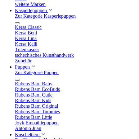
weitere Marken
Kasperlepuppen
Zur Kategorie Kasperlepuppen
Kersa Classic
Kersa Beni
Kersa Lina
Kersa Kalli
Tütenkasper
tschechisches Kunsthandwerk
Zubehör
Puppen
Zur Kategorie Puppen
Rubens Barn Baby
Rubens Barn EcoBuds
Rubens Barn Cutie
Rubens Barn Kids
Rubens Barn Original
Rubens Barn Tummies
Rubens Barn Little
Joyk Empathiepuppen
Antonio Juan
Kuscheltiere