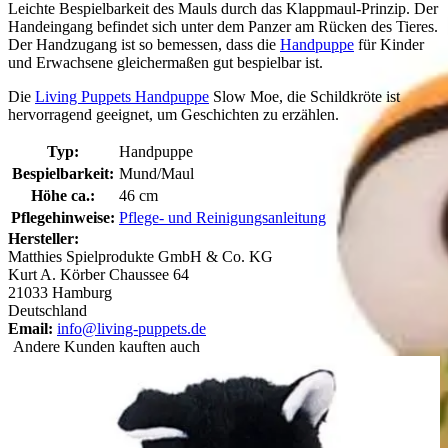
Leichte Bespielbarkeit des Mauls durch das Klappmaul-Prinzip. Der
Handeingang befindet sich unter dem Panzer am Rücken des Tieres.
Der Handzugang ist so bemessen, dass die
Handpuppe
für Kinder
und Erwachsene gleichermaßen gut bespielbar ist.
Die
Living Puppets Handpuppe
Slow Moe, die Schildkröte ist
hervorragend geeignet, um Geschichten zu erzählen.
Typ:
Handpuppe
Bespielbarkeit:
Mund/Maul
Höhe ca.:
46 cm
Pflegehinweise:
Pflege- und Reinigungsanleitung
Hersteller:
Matthies Spielprodukte GmbH & Co. KG
Kurt A. Körber Chaussee 64
21033 Hamburg
Deutschland
Email:
info@living-puppets.de
Andere Kunden kauften auch