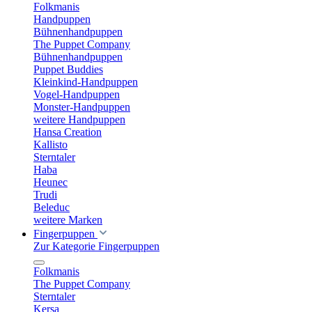
Folkmanis
Handpuppen
Bühnenhandpuppen
The Puppet Company
Bühnenhandpuppen
Puppet Buddies
Kleinkind-Handpuppen
Vogel-Handpuppen
Monster-Handpuppen
weitere Handpuppen
Hansa Creation
Kallisto
Sterntaler
Haba
Heunec
Trudi
Beleduc
weitere Marken
Fingerpuppen
Zur Kategorie Fingerpuppen
Folkmanis
The Puppet Company
Sterntaler
Kersa