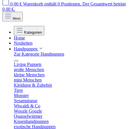
0,00 €
Warenkorb enthält 0 Positionen. Der Gesamtwert beträgt
0,00 €.
Menü
Kategorien
Home
Neuheiten
Handpuppen
Zur Kategorie Handpuppen
Living Puppets
große Menschen
kleine Menschen
mini Menschen
Kleidung & Zubehör
Tiere
Monster
Sesamstrasse
Wiwaldi & Co
Woozle Goozle
Quasselwürmer
Kissenhandpuppen
exotische Handpuppen