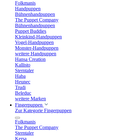
Folkmanis
Handpuppen
Bühnenhandpuppen
The Puppet Company
Bühnenhandpuppen
Puppet Buddies
Kleinkind-Handpuppen
Vogel-Handpuppen
Monster-Handpuppen
weitere Handpuppen
Hansa Creation
Kallisto
Sterntaler
Haba
Heunec
Trudi
Beleduc
weitere Marken
Fingerpuppen
Zur Kategorie Fingerpuppen
Folkmanis
The Puppet Company
Sterntaler
Kersa