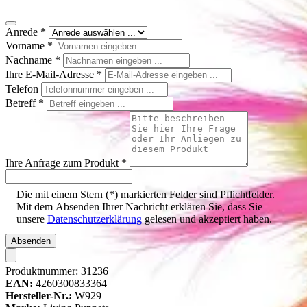
Anrede
*
Vorname
*
Nachname
*
Ihre E-Mail-Adresse
*
Telefon
Betreff
*
Ihre Anfrage zum Produkt
*
Die mit einem Stern (*) markierten Felder sind Pflichtfelder.
Mit dem Absenden Ihrer Nachricht erklären Sie, dass Sie
unsere
Datenschutzerklärung
gelesen und akzeptiert haben.
Absenden
Produktnummer:
31236
EAN:
4260300833364
Hersteller-Nr.:
W929