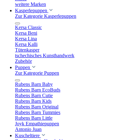
weitere Marken
Kasperlepuppen
Zur Kategorie Kasperlepuppen
Kersa Classic
Kersa Beni
Kersa Lina
Kersa Kalli
Tütenkasper
tschechisches Kunsthandwerk
Zubehör
Puppen
Zur Kategorie Puppen
Rubens Barn Baby
Rubens Barn EcoBuds
Rubens Barn Cutie
Rubens Barn Kids
Rubens Barn Original
Rubens Barn Tummies
Rubens Barn Little
Joyk Empathiepuppen
Antonio Juan
Kuscheltiere