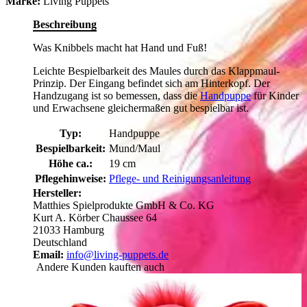
Marke:
Living Puppets
Beschreibung
Was Knibbels macht hat Hand und Fuß!
Leichte Bespielbarkeit des Maules durch das Klappmaul-
Prinzip. Der Eingang befindet sich am Hinterkopf. Der
Handzugang ist so bemessen, dass die
Handpuppe
für Kinder
und Erwachsene gleichermaßen gut bespielbar ist.
Typ:
Handpuppe
Bespielbarkeit:
Mund/Maul
Höhe ca.:
19 cm
Pflegehinweise:
Pflege- und Reinigungsanleitung
Hersteller:
Matthies Spielprodukte GmbH & Co. KG
Kurt A. Körber Chaussee 64
21033 Hamburg
Deutschland
Email:
info@living-puppets.de
Andere Kunden kauften auch