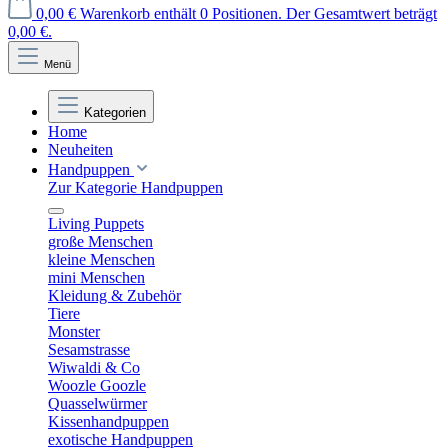
0,00 €
Warenkorb enthält 0 Positionen. Der Gesamtwert beträgt
0,00 €.
Menü
Kategorien
Home
Neuheiten
Handpuppen
Zur Kategorie Handpuppen
Living Puppets
große Menschen
kleine Menschen
mini Menschen
Kleidung & Zubehör
Tiere
Monster
Sesamstrasse
Wiwaldi & Co
Woozle Goozle
Quasselwürmer
Kissenhandpuppen
exotische Handpuppen