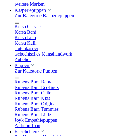
weitere Marken
Kasperlepuppen
Zur Kategorie Kasperlepuppen
Kersa Classic
Kersa Beni
Kersa Lina
Kersa Kalli
Tütenkasper
tschechisches Kunsthandwerk
Zubehör
Puppen
Zur Kategorie Puppen
Rubens Barn Baby
Rubens Barn EcoBuds
Rubens Barn Cutie
Rubens Barn Kids
Rubens Barn Original
Rubens Barn Tummies
Rubens Barn Little
Joyk Empathiepuppen
Antonio Juan
Kuscheltiere