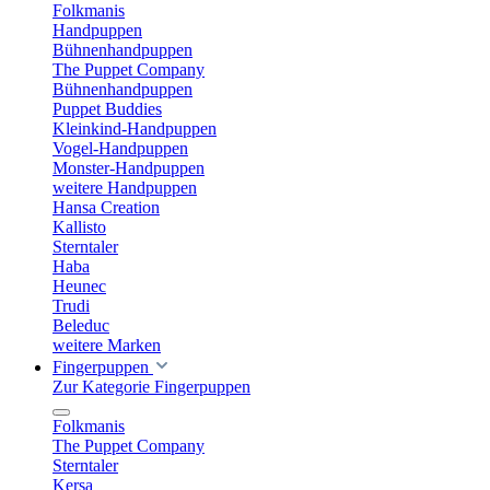
Folkmanis
Handpuppen
Bühnenhandpuppen
The Puppet Company
Bühnenhandpuppen
Puppet Buddies
Kleinkind-Handpuppen
Vogel-Handpuppen
Monster-Handpuppen
weitere Handpuppen
Hansa Creation
Kallisto
Sterntaler
Haba
Heunec
Trudi
Beleduc
weitere Marken
Fingerpuppen
Zur Kategorie Fingerpuppen
Folkmanis
The Puppet Company
Sterntaler
Kersa