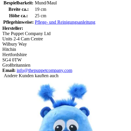
Bespielbarkeit:
Mund/Maul
Breite ca.:
19 cm
Höhe ca.:
25 cm
Pflegehinweise:
Pflege- und Reinigungsanleitung
Hersteller:
The Puppet Company Ltd
Units 2-4 Cam Centre
Wilbury Way
Hitchin
Hertfordshire
SG4 0TW
Großbritannien
Email:
info@thepuppetcompany.com
Andere Kunden kauften auch