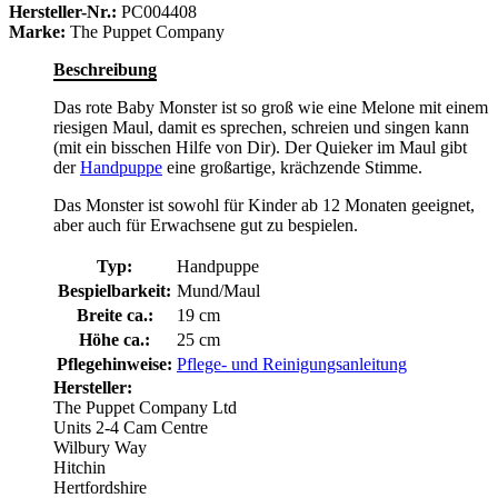
Hersteller-Nr.:
PC004408
Marke:
The Puppet Company
Beschreibung
Das rote Baby Monster ist so groß wie eine Melone mit einem
riesigen Maul, damit es sprechen, schreien und singen kann
(mit ein bisschen Hilfe von Dir). Der Quieker im Maul gibt
der
Handpuppe
eine großartige, krächzende Stimme.
Das Monster ist sowohl für Kinder ab 12 Monaten geeignet,
aber auch für Erwachsene gut zu bespielen.
Typ:
Handpuppe
Bespielbarkeit:
Mund/Maul
Breite ca.:
19 cm
Höhe ca.:
25 cm
Pflegehinweise:
Pflege- und Reinigungsanleitung
Hersteller:
The Puppet Company Ltd
Units 2-4 Cam Centre
Wilbury Way
Hitchin
Hertfordshire