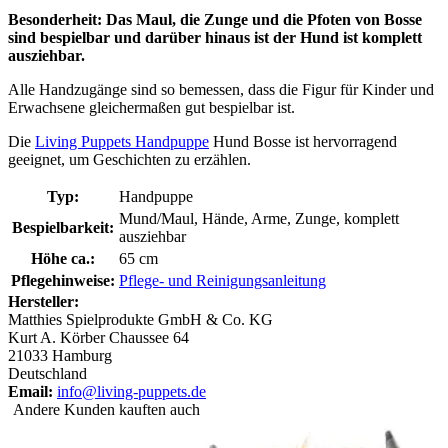
Besonderheit: Das Maul, die Zunge und die Pfoten von Bosse
sind bespielbar und darüber hinaus ist der Hund ist komplett
ausziehbar.
Alle Handzugänge sind so bemessen, dass die Figur für Kinder und
Erwachsene gleichermaßen gut bespielbar ist.
Die
Living Puppets
Handpuppe
Hund Bosse ist hervorragend
geeignet, um Geschichten zu erzählen.
Typ:
Handpuppe
Mund/Maul, Hände, Arme, Zunge, komplett
Bespielbarkeit:
ausziehbar
Höhe ca.:
65 cm
Pflegehinweise:
Pflege- und Reinigungsanleitung
Hersteller:
Matthies Spielprodukte GmbH & Co. KG
Kurt A. Körber Chaussee 64
21033 Hamburg
Deutschland
Email:
info@living-puppets.de
Andere Kunden kauften auch