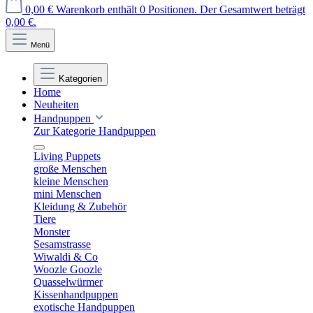
0,00 €
Warenkorb enthält 0 Positionen. Der Gesamtwert beträgt
0,00 €.
Menü
Kategorien
Home
Neuheiten
Handpuppen
Zur Kategorie Handpuppen
Living Puppets
große Menschen
kleine Menschen
mini Menschen
Kleidung & Zubehör
Tiere
Monster
Sesamstrasse
Wiwaldi & Co
Woozle Goozle
Quasselwürmer
Kissenhandpuppen
exotische Handpuppen