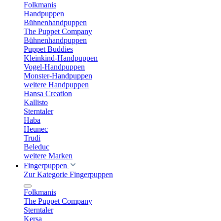
Folkmanis
Handpuppen
Bühnenhandpuppen
The Puppet Company
Bühnenhandpuppen
Puppet Buddies
Kleinkind-Handpuppen
Vogel-Handpuppen
Monster-Handpuppen
weitere Handpuppen
Hansa Creation
Kallisto
Sterntaler
Haba
Heunec
Trudi
Beleduc
weitere Marken
Fingerpuppen
Zur Kategorie Fingerpuppen
Folkmanis
The Puppet Company
Sterntaler
Kersa