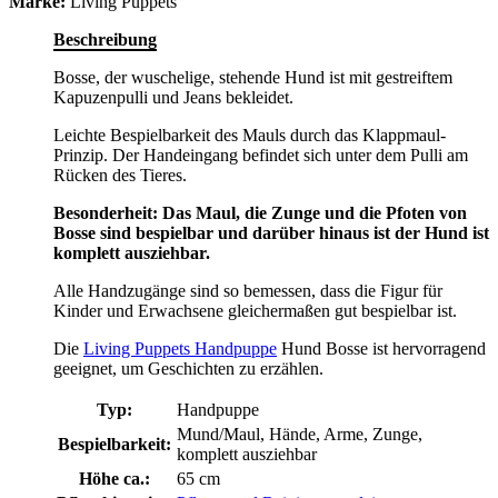
Marke:
Living Puppets
Beschreibung
Bosse, der wuschelige, stehende Hund ist mit gestreiftem
Kapuzenpulli und Jeans bekleidet.
Leichte Bespielbarkeit des Mauls durch das Klappmaul-
Prinzip. Der Handeingang befindet sich unter dem Pulli am
Rücken des Tieres.
Besonderheit: Das Maul, die Zunge und die Pfoten von
Bosse sind bespielbar und darüber hinaus ist der Hund ist
komplett ausziehbar.
Alle Handzugänge sind so bemessen, dass die Figur für
Kinder und Erwachsene gleichermaßen gut bespielbar ist.
Die
Living Puppets
Handpuppe
Hund Bosse ist hervorragend
geeignet, um Geschichten zu erzählen.
Typ:
Handpuppe
Mund/Maul, Hände, Arme, Zunge,
Bespielbarkeit:
komplett ausziehbar
Höhe ca.:
65 cm