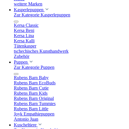
weitere Marken
Kasperlepuppen
Zur Kategorie Kasperlepuppen
Kersa Classic
Kersa Beni
Kersa Lina
Kersa Kalli
Tütenkasper
tschechisches Kunsthandwerk
Zubehör
Puppen
Zur Kategorie Puppen
Rubens Barn Baby
Rubens Barn EcoBuds
Rubens Barn Cutie
Rubens Barn Kids
Rubens Barn Original
Rubens Barn Tummies
Rubens Barn Little
Joyk Empathiepuppen
Antonio Juan
Kuscheltiere