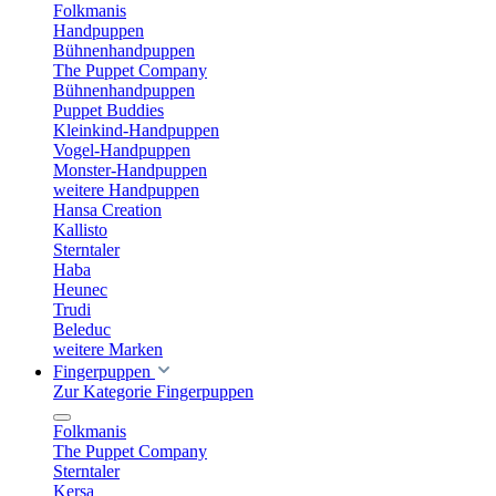
Folkmanis
Handpuppen
Bühnenhandpuppen
The Puppet Company
Bühnenhandpuppen
Puppet Buddies
Kleinkind-Handpuppen
Vogel-Handpuppen
Monster-Handpuppen
weitere Handpuppen
Hansa Creation
Kallisto
Sterntaler
Haba
Heunec
Trudi
Beleduc
weitere Marken
Fingerpuppen
Zur Kategorie Fingerpuppen
Folkmanis
The Puppet Company
Sterntaler
Kersa