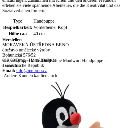
einzubringen. Zusammen mit Krtek und den anderen Freunden
erleben sie viele spannende Abenteuer, die die Kreativität und das
Sozialverhalten fördern.
Typ:
Handpuppe
Bespielbarkeit:
Vorderbeine, Kopf
Höhe ca.:
40 cm
Hersteller:
MORAVSKÁ ÚSTŘEDNA BRNO
družstvo umělecké výroby
Bohunická 576/52
619 00 Brno - Horní Heršpice
Kasperlepuppe Maus Der Kleine Maulwurf Handpuppe -
Tschechische Republik
munabo
Email:
info@mubrno.cz
Andere Kunden kauften auch