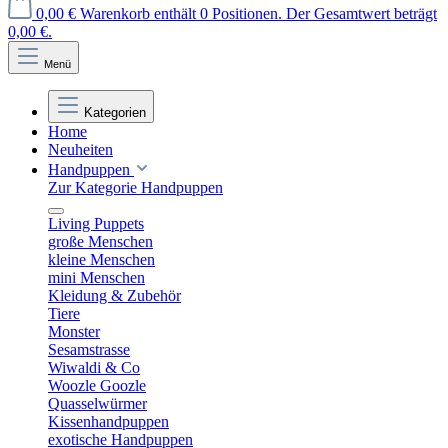
0,00 €
Warenkorb enthält 0 Positionen. Der Gesamtwert beträgt
0,00 €.
Menü
Kategorien
Home
Neuheiten
Handpuppen
Zur Kategorie Handpuppen
Living Puppets
große Menschen
kleine Menschen
mini Menschen
Kleidung & Zubehör
Tiere
Monster
Sesamstrasse
Wiwaldi & Co
Woozle Goozle
Quasselwürmer
Kissenhandpuppen
exotische Handpuppen