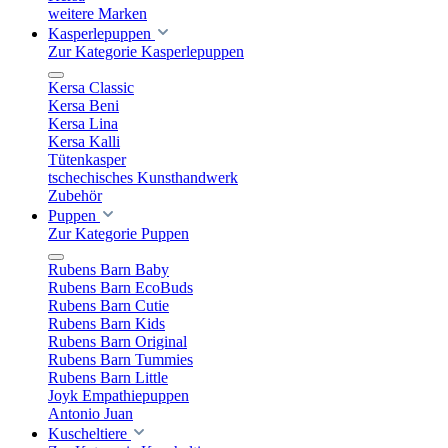
weitere Marken
Kasperlepuppen
Zur Kategorie Kasperlepuppen
Kersa Classic
Kersa Beni
Kersa Lina
Kersa Kalli
Tütenkasper
tschechisches Kunsthandwerk
Zubehör
Puppen
Zur Kategorie Puppen
Rubens Barn Baby
Rubens Barn EcoBuds
Rubens Barn Cutie
Rubens Barn Kids
Rubens Barn Original
Rubens Barn Tummies
Rubens Barn Little
Joyk Empathiepuppen
Antonio Juan
Kuscheltiere