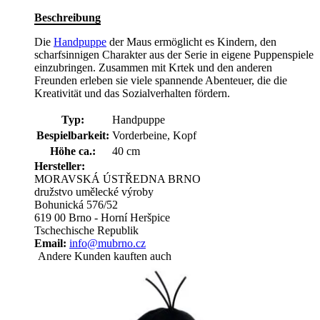
Beschreibung
Die
Handpuppe
der Maus ermöglicht es Kindern, den
scharfsinnigen Charakter aus der Serie in eigene Puppenspiele
einzubringen. Zusammen mit Krtek und den anderen
Freunden erleben sie viele spannende Abenteuer, die die
Kreativität und das Sozialverhalten fördern.
Typ:
Handpuppe
Bespielbarkeit:
Vorderbeine, Kopf
Höhe ca.:
40 cm
Hersteller:
MORAVSKÁ ÚSTŘEDNA BRNO
družstvo umělecké výroby
Bohunická 576/52
619 00 Brno - Horní Heršpice
Tschechische Republik
Email:
info@mubrno.cz
Andere Kunden kauften auch