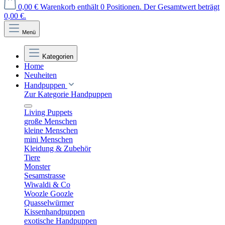
0,00 €
Warenkorb enthält 0 Positionen. Der Gesamtwert beträgt
0,00 €.
Menü
Kategorien
Home
Neuheiten
Handpuppen
Zur Kategorie Handpuppen
Living Puppets
große Menschen
kleine Menschen
mini Menschen
Kleidung & Zubehör
Tiere
Monster
Sesamstrasse
Wiwaldi & Co
Woozle Goozle
Quasselwürmer
Kissenhandpuppen
exotische Handpuppen