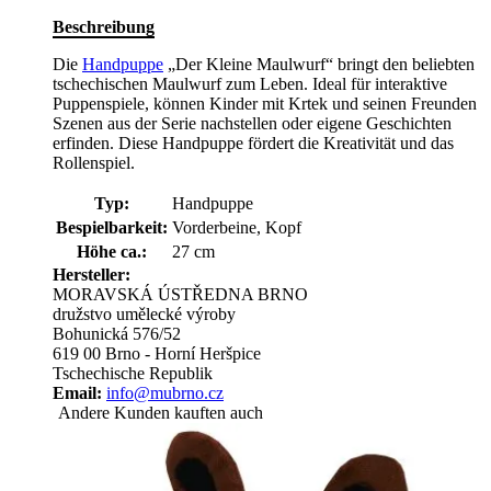
Beschreibung
Die
Handpuppe
„Der Kleine Maulwurf“ bringt den beliebten
tschechischen Maulwurf zum Leben. Ideal für interaktive
Puppenspiele, können Kinder mit Krtek und seinen Freunden
Szenen aus der Serie nachstellen oder eigene Geschichten
erfinden. Diese Handpuppe fördert die Kreativität und das
Rollenspiel.
Typ:
Handpuppe
Bespielbarkeit:
Vorderbeine, Kopf
Höhe ca.:
27 cm
Hersteller:
MORAVSKÁ ÚSTŘEDNA BRNO
družstvo umělecké výroby
Bohunická 576/52
619 00 Brno - Horní Heršpice
Tschechische Republik
Email:
info@mubrno.cz
Andere Kunden kauften auch