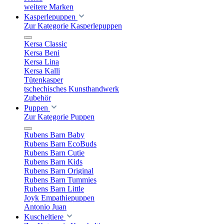
weitere Marken
Kasperlepuppen
Zur Kategorie Kasperlepuppen
Kersa Classic
Kersa Beni
Kersa Lina
Kersa Kalli
Tütenkasper
tschechisches Kunsthandwerk
Zubehör
Puppen
Zur Kategorie Puppen
Rubens Barn Baby
Rubens Barn EcoBuds
Rubens Barn Cutie
Rubens Barn Kids
Rubens Barn Original
Rubens Barn Tummies
Rubens Barn Little
Joyk Empathiepuppen
Antonio Juan
Kuscheltiere