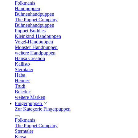
Folkmanis
Handpuppen
Bühnenhandpuppen
The Puppet Company
Bühnenhandpuppen
Puppet Buddies
Kleinkind-Handpuppen
Vogel-Handpuppen
Monster-Handpuppen
weitere Handpuppen
Hansa Creation
Kallisto
Sterntaler
Haba
Heunec
Trudi
Beleduc
weitere Marken
Fingerpuppen
Zur Kategorie Fingerpuppen
Folkmanis
The Puppet Company
Sterntaler
Kersa