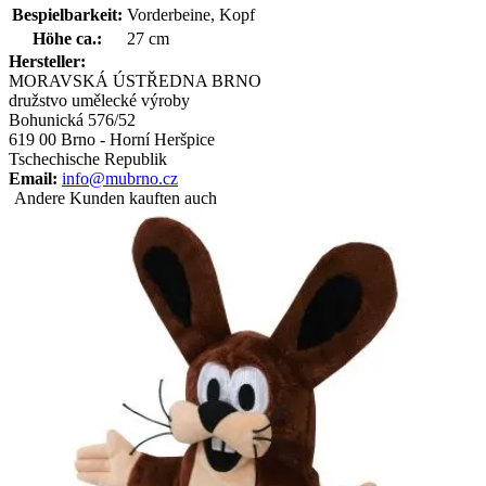
Bespielbarkeit:
Vorderbeine, Kopf
Höhe ca.:
27 cm
Hersteller:
MORAVSKÁ ÚSTŘEDNA BRNO
družstvo umělecké výroby
Bohunická 576/52
619 00 Brno - Horní Heršpice
Tschechische Republik
Email:
info@mubrno.cz
Andere Kunden kauften auch