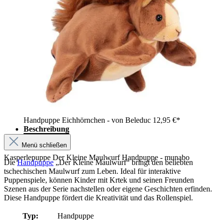
Handpuppe Eichhörnchen - von Beleduc
12,95 €*
Beschreibung
Menü schließen
Kasperlepuppe Der Kleine Maulwurf Handpuppe - munabo
Die
Handpuppe
„Der Kleine Maulwurf“ bringt den beliebten
tschechischen Maulwurf zum Leben. Ideal für interaktive
Puppenspiele, können Kinder mit Krtek und seinen Freunden
Szenen aus der Serie nachstellen oder eigene Geschichten erfinden.
Diese Handpuppe fördert die Kreativität und das Rollenspiel.
Typ:
Handpuppe