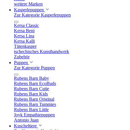
weitere Marken
Kasperlepuppen
Zur Kategorie Kasperlepuppen
Kersa Classic
Kersa Beni
Kersa Lina
Kersa Kalli
Tütenkasper
tschechisches Kunsthandwerk
Zubehör
Puppen
Zur Kategorie Puppen
Rubens Barn Baby
Rubens Barn EcoBuds
Rubens Barn Cutie
Rubens Barn Kids
Rubens Barn Original
Rubens Barn Tummies
Rubens Barn Little
Joyk Empathiepuppen
Antonio Juan
Kuscheltiere