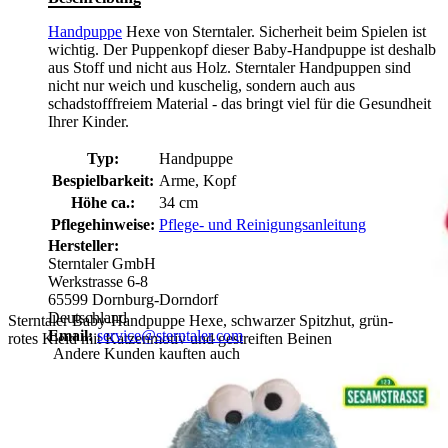
Handpuppe
Hexe von Sterntaler. Sicherheit beim Spielen ist
wichtig. Der Puppenkopf dieser Baby-Handpuppe ist deshalb
aus Stoff und nicht aus Holz. Sterntaler Handpuppen sind
nicht nur weich und kuschelig, sondern auch aus
schadstofffreiem Material - das bringt viel für die Gesundheit
Ihrer Kinder.
Typ:
Handpuppe
Bespielbarkeit:
Arme, Kopf
Höhe ca.:
34 cm
Pflegehinweise:
Pflege- und Reinigungsanleitung
Hersteller:
Sterntaler GmbH
Werkstrasse 6-8
65599 Dornburg-Dorndorf
Deutschland
Sterntaler Baby-Handpuppe Hexe, schwarzer Spitzhut, grün-
Email:
service@sterntaler.com
rotes Kleid mit Katzenmotiv und gestreiften Beinen
Andere Kunden kauften auch