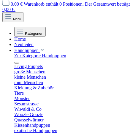
0,00 €
Warenkorb enthält 0 Positionen. Der Gesamtwert beträgt
0,00 €.
Menü
Kategorien
Home
Neuheiten
Handpuppen
Zur Kategorie Handpuppen
Living Puppets
große Menschen
kleine Menschen
mini Menschen
Kleidung & Zubehör
Tiere
Monster
Sesamstrasse
Wiwaldi & Co
Woozle Goozle
Quasselwürmer
Kissenhandpuppen
exotische Handpuppen