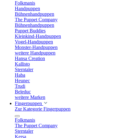
Folkmanis
Handpuppen
Bühnenhandpuppen
The Puppet Company
Bühnenhandpuppen
Puppet Buddies
Kleinkind-Handpuppen
Vogel-Handpuppen
Monster-Handpuppen
weitere Handpuppen
Hansa Creation
Kallisto
Sterntaler
Haba
Heunec
Trudi
Beleduc
weitere Marken
Fingerpuppen
Zur Kategorie Fingerpuppen
Folkmanis
The Puppet Company
Sterntaler
Kersa