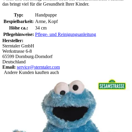
das bringt viel für die Gesundheit Ihrer Kinder.
Typ:
Handpuppe
Bespielbarkeit:
Arme, Kopf
Höhe ca.:
34 cm
Pflegehinweise:
Pflege- und Reinigungsanleitung
Hersteller:
Sterntaler GmbH
Werkstrasse 6-8
65599 Dornburg-Dorndorf
Deutschland
Email:
service@sterntaler.com
Andere Kunden kauften auch