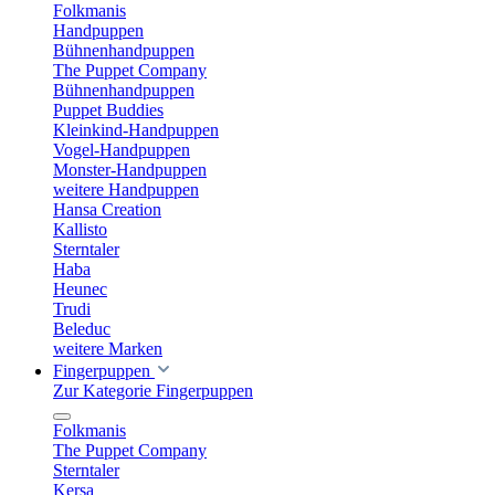
Folkmanis
Handpuppen
Bühnenhandpuppen
The Puppet Company
Bühnenhandpuppen
Puppet Buddies
Kleinkind-Handpuppen
Vogel-Handpuppen
Monster-Handpuppen
weitere Handpuppen
Hansa Creation
Kallisto
Sterntaler
Haba
Heunec
Trudi
Beleduc
weitere Marken
Fingerpuppen
Zur Kategorie Fingerpuppen
Folkmanis
The Puppet Company
Sterntaler
Kersa