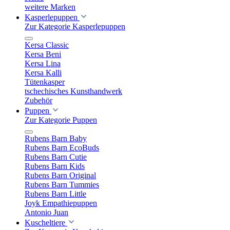
weitere Marken
Kasperlepuppen
Zur Kategorie Kasperlepuppen
Kersa Classic
Kersa Beni
Kersa Lina
Kersa Kalli
Tütenkasper
tschechisches Kunsthandwerk
Zubehör
Puppen
Zur Kategorie Puppen
Rubens Barn Baby
Rubens Barn EcoBuds
Rubens Barn Cutie
Rubens Barn Kids
Rubens Barn Original
Rubens Barn Tummies
Rubens Barn Little
Joyk Empathiepuppen
Antonio Juan
Kuscheltiere