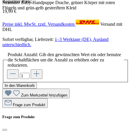
Regulärer Preis:
Sterntaler Baby-Handpuppe Drache, grüner Körper mit roten
Flügeln und grün-gelb gestreiftem Kleid
19,99 €
Preise inkl. MwSt. zzgl. Versandkosten
Versand mit
DHL
Sofort verfügbar, Lieferzeit:
1–3 Werktage (DE), Ausland
unterschiedlich.
Produkt Anzahl: Gib den gewünschten Wert ein oder benutze
die Schaltflächen um die Anzahl zu erhöhen oder zu
reduzieren.
In den Warenkorb
Zum Merkzettel hinzufügen
Frage zum Produkt
Frage zum Produkt