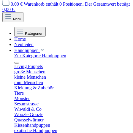
0,00 €
Warenkorb enthält 0 Positionen. Der Gesamtwert beträgt
0,00 €.
Menü
Kategorien
Home
Neuheiten
Handpuppen
Zur Kategorie Handpuppen
Living Puppets
große Menschen
kleine Menschen
mini Menschen
Kleidung & Zubehör
Tiere
Monster
Sesamstrasse
Wiwaldi & Co
Woozle Goozle
Quasselwürmer
Kissenhandpuppen
exotische Handpuppen