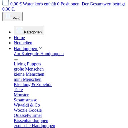
0,00 €
Warenkorb enthält 0 Positionen. Der Gesamtwert beträgt
0,00 €.
Menü
Kategorien
Home
Neuheiten
Handpuppen
Zur Kategorie Handpuppen
Living Puppets
große Menschen
kleine Menschen
mini Menschen
Kleidung & Zubehör
Tiere
Monster
Sesamstrasse
Wiwaldi & Co
Woozle Goozle
Quasselwürmer
Kissenhandpuppen
exotische Handpuppen