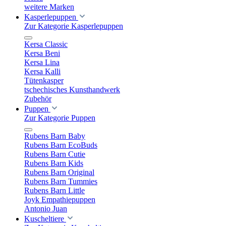
weitere Marken
Kasperlepuppen
Zur Kategorie Kasperlepuppen
Kersa Classic
Kersa Beni
Kersa Lina
Kersa Kalli
Tütenkasper
tschechisches Kunsthandwerk
Zubehör
Puppen
Zur Kategorie Puppen
Rubens Barn Baby
Rubens Barn EcoBuds
Rubens Barn Cutie
Rubens Barn Kids
Rubens Barn Original
Rubens Barn Tummies
Rubens Barn Little
Joyk Empathiepuppen
Antonio Juan
Kuscheltiere