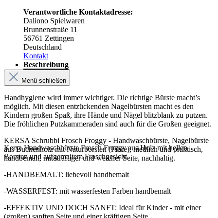
Verantwortliche Kontaktadresse:
Daliono Spielwaren
Brunnenstraße 11
56761 Zettingen
Deutschland
Kontakt
Beschreibung
Menü schließen
Handhygiene wird immer wichtiger. Die richtige Bürste macht’s
möglich. Mit diesen entzückenden Nagelbürsten macht es den
Kindern großen Spaß, ihre Hände und Nägel blitzblank zu putzen.
Die fröhlichen Putzkammeraden sind auch für die Großen geeignet.
KERSA Schrubbi Frosch Froggy - Handwaschbürste, Nagelbürste
Kersa Handwaschbürste Frosch Froggy aus Holz mit hellen
aus Buchenholz mit Naturborsten (Fibre), niedlich und praktisch,
Borsten und aufgemaltem Froschgesicht
handbemalt, mit kräftiger und weicher Seite, nachhaltig.
-HANDBEMALT: liebevoll handbemalt
-WASSERFEST: mit wasserfesten Farben handbemalt
-EFFEKTIV UND DOCH SANFT: Ideal für Kinder - mit einer
(großen) sanften Seite und einer kräftigen Seite