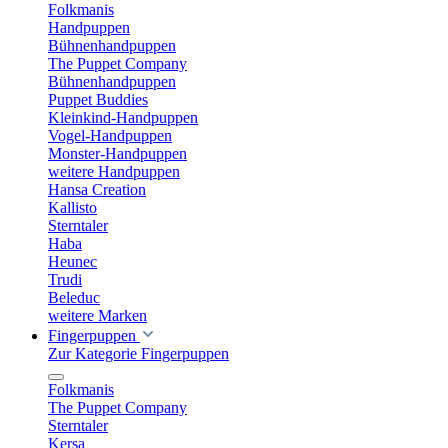
Folkmanis
Handpuppen
Bühnenhandpuppen
The Puppet Company
Bühnenhandpuppen
Puppet Buddies
Kleinkind-Handpuppen
Vogel-Handpuppen
Monster-Handpuppen
weitere Handpuppen
Hansa Creation
Kallisto
Sterntaler
Haba
Heunec
Trudi
Beleduc
weitere Marken
Fingerpuppen
Zur Kategorie Fingerpuppen
Folkmanis
The Puppet Company
Sterntaler
Kersa