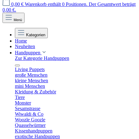
0,00 €
Warenkorb enthält 0 Positionen. Der Gesamtwert beträgt
0,00 €.
Menü
Kategorien
Home
Neuheiten
Handpuppen
Zur Kategorie Handpuppen
Living Puppets
große Menschen
kleine Menschen
mini Menschen
Kleidung & Zubehör
Tiere
Monster
Sesamstrasse
Wiwaldi & Co
Woozle Goozle
Quasselwürmer
Kissenhandpuppen
exotische Handpuppen