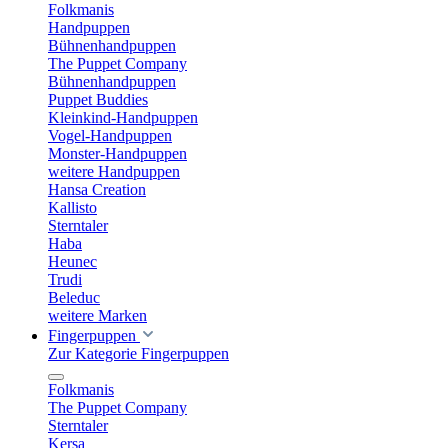
Folkmanis
Handpuppen
Bühnenhandpuppen
The Puppet Company
Bühnenhandpuppen
Puppet Buddies
Kleinkind-Handpuppen
Vogel-Handpuppen
Monster-Handpuppen
weitere Handpuppen
Hansa Creation
Kallisto
Sterntaler
Haba
Heunec
Trudi
Beleduc
weitere Marken
Fingerpuppen
Zur Kategorie Fingerpuppen
Folkmanis
The Puppet Company
Sterntaler
Kersa