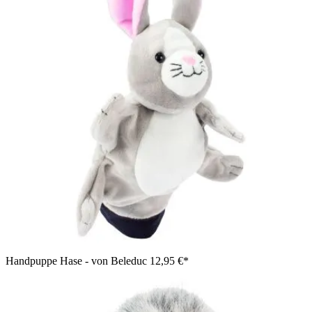
Handpuppe Hase - von Beleduc
12,95 €*