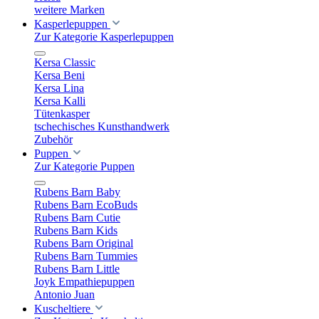
weitere Marken
Kasperlepuppen
Zur Kategorie Kasperlepuppen
Kersa Classic
Kersa Beni
Kersa Lina
Kersa Kalli
Tütenkasper
tschechisches Kunsthandwerk
Zubehör
Puppen
Zur Kategorie Puppen
Rubens Barn Baby
Rubens Barn EcoBuds
Rubens Barn Cutie
Rubens Barn Kids
Rubens Barn Original
Rubens Barn Tummies
Rubens Barn Little
Joyk Empathiepuppen
Antonio Juan
Kuscheltiere