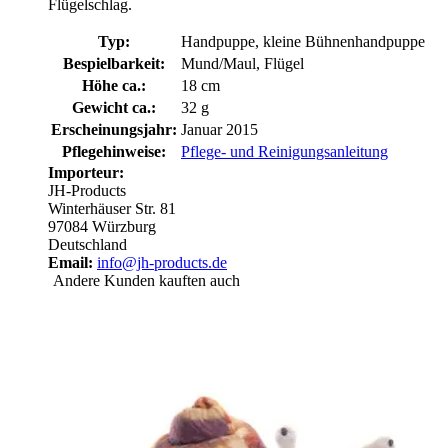
Flügelschlag.
Typ:
Handpuppe, kleine Bühnenhandpuppe
Bespielbarkeit:
Mund/Maul, Flügel
Höhe ca.:
18 cm
Gewicht ca.:
32 g
Erscheinungsjahr:
Januar 2015
Pflegehinweise:
Pflege- und Reinigungsanleitung
Importeur:
JH-Products
Winterhäuser Str. 81
97084 Würzburg
Deutschland
Email:
info@jh-products.de
Andere Kunden kauften auch