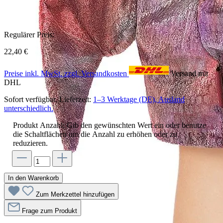
Regulärer Preis:
22,40 €
Preise inkl. MwSt. zzgl. Versandkosten
Versand mit
DHL
Sofort verfügbar, Lieferzeit:
1–3 Werktage (DE), Ausland
unterschiedlich.
Produkt Anzahl: Gib den gewünschten Wert ein oder benutze
die Schaltflächen um die Anzahl zu erhöhen oder zu
reduzieren.
In den Warenkorb
Zum Merkzettel hinzufügen
Frage zum Produkt