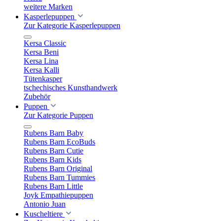
weitere Marken
Kasperlepuppen
Zur Kategorie Kasperlepuppen
Kersa Classic
Kersa Beni
Kersa Lina
Kersa Kalli
Tütenkasper
tschechisches Kunsthandwerk
Zubehör
Puppen
Zur Kategorie Puppen
Rubens Barn Baby
Rubens Barn EcoBuds
Rubens Barn Cutie
Rubens Barn Kids
Rubens Barn Original
Rubens Barn Tummies
Rubens Barn Little
Joyk Empathiepuppen
Antonio Juan
Kuscheltiere