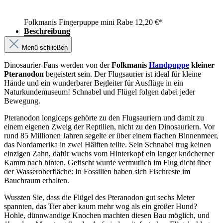
Folkmanis Fingerpuppe mini Rabe
12,20 €*
Beschreibung
Menü schließen
Dinosaurier-Fans werden von der
Folkmanis
Handpuppe
kleiner
Pteranodon
begeistert sein. Der Flugsaurier ist ideal für kleine
Hände und ein wunderbarer Begleiter für Ausflüge in ein
Naturkundemuseum! Schnabel und Flügel folgen dabei jeder
Bewegung.
Pteranodon longiceps gehörte zu den Flugsauriern und damit zu
einem eigenen Zweig der Reptilien, nicht zu den Dinosauriern. Vor
rund 85 Millionen Jahren segelte er über einem flachen Binnenmeer,
das Nordamerika in zwei Hälften teilte. Sein Schnabel trug keinen
einzigen Zahn, dafür wuchs vom Hinterkopf ein langer knöcherner
Kamm nach hinten. Gefischt wurde vermutlich im Flug dicht über
der Wasseroberfläche: In Fossilien haben sich Fischreste im
Bauchraum erhalten.
Wussten Sie, dass die Flügel des Pteranodon gut sechs Meter
spannten, das Tier aber kaum mehr wog als ein großer Hund?
Hohle, dünnwandige Knochen machten diesen Bau möglich, und