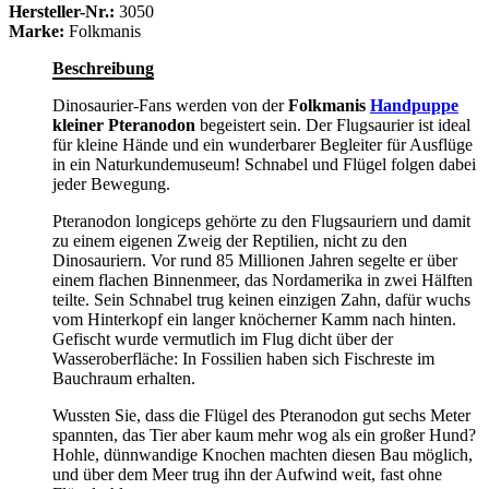
Hersteller-Nr.:
3050
Marke:
Folkmanis
Beschreibung
Dinosaurier-Fans werden von der
Folkmanis
Handpuppe
kleiner Pteranodon
begeistert sein. Der Flugsaurier ist ideal
für kleine Hände und ein wunderbarer Begleiter für Ausflüge
in ein Naturkundemuseum! Schnabel und Flügel folgen dabei
jeder Bewegung.
Pteranodon longiceps gehörte zu den Flugsauriern und damit
zu einem eigenen Zweig der Reptilien, nicht zu den
Dinosauriern. Vor rund 85 Millionen Jahren segelte er über
einem flachen Binnenmeer, das Nordamerika in zwei Hälften
teilte. Sein Schnabel trug keinen einzigen Zahn, dafür wuchs
vom Hinterkopf ein langer knöcherner Kamm nach hinten.
Gefischt wurde vermutlich im Flug dicht über der
Wasseroberfläche: In Fossilien haben sich Fischreste im
Bauchraum erhalten.
Wussten Sie, dass die Flügel des Pteranodon gut sechs Meter
spannten, das Tier aber kaum mehr wog als ein großer Hund?
Hohle, dünnwandige Knochen machten diesen Bau möglich,
und über dem Meer trug ihn der Aufwind weit, fast ohne