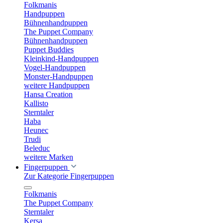
Folkmanis
Handpuppen
Bühnenhandpuppen
The Puppet Company
Bühnenhandpuppen
Puppet Buddies
Kleinkind-Handpuppen
Vogel-Handpuppen
Monster-Handpuppen
weitere Handpuppen
Hansa Creation
Kallisto
Sterntaler
Haba
Heunec
Trudi
Beleduc
weitere Marken
Fingerpuppen
Zur Kategorie Fingerpuppen
Folkmanis
The Puppet Company
Sterntaler
Kersa