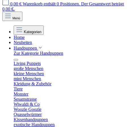
0,00 €
Warenkorb enthält 0 Positionen. Der Gesamtwert beträgt
0,00 €.
Menü
Kategorien
Home
Neuheiten
Handpuppen
Zur Kategorie Handpuppen
Living Puppets
große Menschen
kleine Menschen
mini Menschen
Kleidung & Zubehör
Tiere
Monster
Sesamstrasse
Wiwaldi & Co
Woozle Goozle
Quasselwürmer
Kissenhandpuppen
exotische Handpuppen