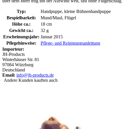
über dem Meer trug ihn der Aufwind weit, fast ohne Flügelschlag.
Typ:
Handpuppe, kleine Bühnenhandpuppe
Bespielbarkeit:
Mund/Maul, Flügel
Höhe ca.:
18 cm
Gewicht ca.:
32 g
Erscheinungsjahr:
Januar 2015
Pflegehinweise:
Pflege- und Reinigungsanleitung
Importeur:
JH-Products
Winterhäuser Str. 81
97084 Würzburg
Deutschland
Email:
info@jh-products.de
Andere Kunden kauften auch