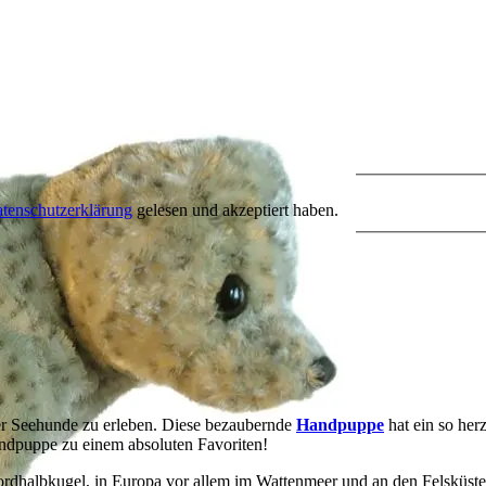
tenschutzerklärung
gelesen und akzeptiert haben.
der Seehunde zu erleben. Diese bezaubernde
Handpuppe
hat ein so he
andpuppe zu einem absoluten Favoriten!
ordhalbkugel, in Europa vor allem im Wattenmeer und an den Felsküst