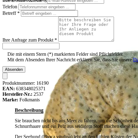
Ihre E-Mail-Adresse
*
Telefon
Betreff
*
Ihre Anfrage zum Produkt
*
Die mit einem Stern (*) markierten Felder sind Pflichtfelder.
Mit dem Absenden Ihrer Nachricht erklären Sie, dass Sie unsere
Da
Absenden
Produktnummer:
16190
EAN:
638348025371
Hersteller-Nr.:
2537
Marke:
Folkmanis
Beschreibung
Sie brauchen nicht bis ans Meer zu fahren, um die Schönheit 
Schnurrhaare und ein Pelz aus seidigem Stoff machen diese H
Der Seehund (Phoca vitulina) lebt an den kühlen Küsten der N