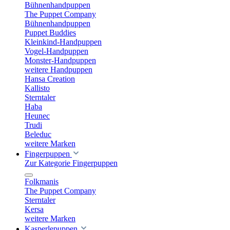
Bühnenhandpuppen
The Puppet Company
Bühnenhandpuppen
Puppet Buddies
Kleinkind-Handpuppen
Vogel-Handpuppen
Monster-Handpuppen
weitere Handpuppen
Hansa Creation
Kallisto
Sterntaler
Haba
Heunec
Trudi
Beleduc
weitere Marken
Fingerpuppen
Zur Kategorie Fingerpuppen
Folkmanis
The Puppet Company
Sterntaler
Kersa
weitere Marken
Kasperlepuppen