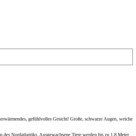
rzerwärmendes, gefühlvolles Gesicht! Große, schwarze Augen, weiche
en des Nordatlantiks. Ausgewachsene Tiere werden bis zu 1,8 Meter