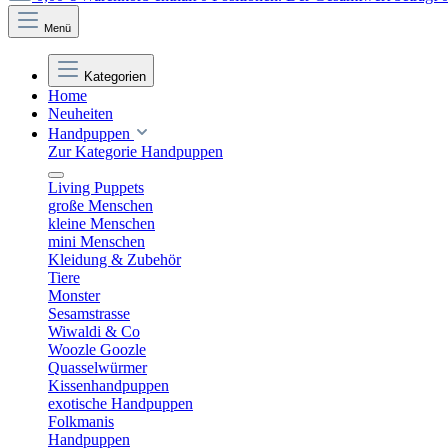
Menü
Kategorien
Home
Neuheiten
Handpuppen
Zur Kategorie Handpuppen
Living Puppets
große Menschen
kleine Menschen
mini Menschen
Kleidung & Zubehör
Tiere
Monster
Sesamstrasse
Wiwaldi & Co
Woozle Goozle
Quasselwürmer
Kissenhandpuppen
exotische Handpuppen
Folkmanis
Handpuppen