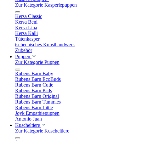
Zur Kategorie Kasperlepuppen
Kersa Classic
Kersa Beni
Kersa Lina
Kersa Kalli
Tütenkasper
tschechisches Kunsthandwerk
Zubehör
Puppen
Zur Kategorie Puppen
Rubens Barn Baby
Rubens Barn EcoBuds
Rubens Barn Cutie
Rubens Barn Kids
Rubens Barn Original
Rubens Barn Tummies
Rubens Barn Little
Joyk Empathiepuppen
Antonio Juan
Kuscheltiere
Zur Kategorie Kuscheltiere