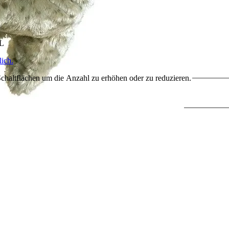
HL
ich.
chaltflächen um die Anzahl zu erhöhen oder zu reduzieren.