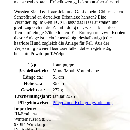
menschenbezogen. Er bellt wenig, bekommt aber alles mit.
Wussten Sie, dass Haarkleid und Gebiss beim Chinesischen
Schopfhund an derselben Erbanlage hängen? Eine
Veränderung im Gen FOXI3 lässt das Haar ausfallen und
greift zugleich in die Zahnbildung ein, weshalb haarlosen
Tieren oft einige Zähne fehlen. Ein Embryo mit zwei Kopien
dieser Anlage ist nicht lebensfähig, deshalb trägt jeder
haarlose Hund zugleich die Anlage für Fell. Aus der
Verpaarung zweier Haarloser fallen daher regelmäßig
behaarte Powderpuff-Welpen.
Typ:
Handpuppe
Bespielbarkeit:
Mund/Maul, Vorderbeine
Länge ca.:
51 cm
Höhe ca.:
36 cm
Gewicht ca.:
272 g
Erscheinungsjahr:
Januar 2026
Pflegehinweise:
Pflege- und Reinigungsanleitung
Importeur:
JH-Products
Winterhäuser Str. 81
97084 Würzburg
Deutschland