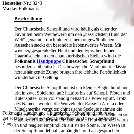
Hersteller-Nr.:
3243
Marke:
Folkmanis
Beschreibung
Der Chinesische Schopfhund wird häufig als einer der
Favoriten beim Wettbewerb um den „hässlichsten Hund der
Welt“ genannt – doch hinter seinem ungewöhnlichen
Aussehen steckt ein besonders liebenswertes Wesen. Mit
weicher, gesprenkelter Haut und den typischen feinen
Haarbüscheln an den charakteristischen Stellen wirkt die
Folkmanis
Handpuppe
Chinesischer Schopfhund
besonders authentisch. Das bewegliche Maul und die lässig
heraushängende Zunge bringen ihre lebhafte Persönlichkeit
wunderbar zur Geltung.
Der Chinesische Schopfhund ist ein kleiner Begleithund und
tritt in zwei Spielarten auf: haarlos bis auf Schopf, Pfoten und
Rutenspitze, oder vollständig behaart als Powderpuff. Trotz
des Namens werden die Wurzeln der Rasse in Afrika oder
Mittelamerika vermutet; chinesische Seeleute nahmen die
Folkmanis Handpuppe Chinesischer Schopfhund mit rosa-
kleinen Hunde als Rattenfänger an Bord und verbreiteten sie
geflecktem Körper, weißem Fellschopf und herausgestreckter
entlang der Handelsrouten. Die nackte Haut fühlt sich warm
Zunge
an und reagiert empfindlich auf starke Sonne. Im Wesen ist
der Schopfhund lebhaft, anhänglich und ausgesprochen