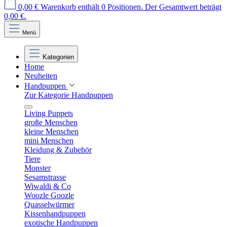
0,00 €
Warenkorb enthält 0 Positionen. Der Gesamtwert beträgt
0,00 €.
Menü
Kategorien
Home
Neuheiten
Handpuppen
Zur Kategorie Handpuppen
Living Puppets
große Menschen
kleine Menschen
mini Menschen
Kleidung & Zubehör
Tiere
Monster
Sesamstrasse
Wiwaldi & Co
Woozle Goozle
Quasselwürmer
Kissenhandpuppen
exotische Handpuppen