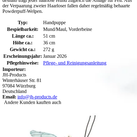
deshalb trägt jeder haarlose Hund zugleich die Anlage für Fell. Aus
der Verpaarung zweier Haarloser fallen daher regelmäßig behaarte
Powderpuff-Welpen.
Typ:
Handpuppe
Bespielbarkeit:
Mund/Maul, Vorderbeine
Länge ca.:
51 cm
Höhe ca.:
36 cm
Gewicht ca.:
272 g
Erscheinungsjahr:
Januar 2026
Pflegehinweise:
Pflege- und Reinigungsanleitung
Importeur:
JH-Products
Winterhäuser Str. 81
97084 Würzburg
Deutschland
Email:
info@jh-products.de
Andere Kunden kauften auch