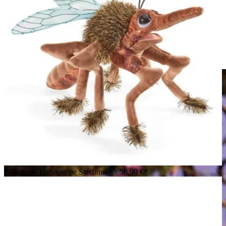
Folkmanis Handpuppe Chinesischer Schopfhund von hinten,
lila gefleckter Samtkorpus mit weißem Fell an Pfoten, Schwanz
und Kopf
Folkmanis Handpuppe Stechmücke
58,90 €*