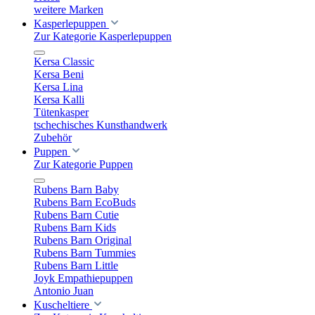
weitere Marken
Kasperlepuppen
Zur Kategorie Kasperlepuppen
Kersa Classic
Kersa Beni
Kersa Lina
Kersa Kalli
Tütenkasper
tschechisches Kunsthandwerk
Zubehör
Puppen
Zur Kategorie Puppen
Rubens Barn Baby
Rubens Barn EcoBuds
Rubens Barn Cutie
Rubens Barn Kids
Rubens Barn Original
Rubens Barn Tummies
Rubens Barn Little
Joyk Empathiepuppen
Antonio Juan
Kuscheltiere