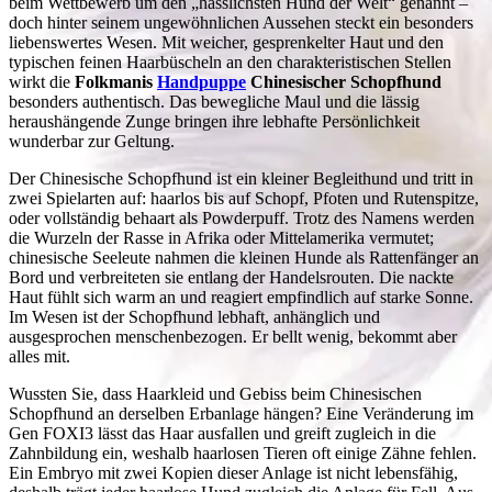
beim Wettbewerb um den „hässlichsten Hund der Welt“ genannt –
doch hinter seinem ungewöhnlichen Aussehen steckt ein besonders
liebenswertes Wesen. Mit weicher, gesprenkelter Haut und den
typischen feinen Haarbüscheln an den charakteristischen Stellen
wirkt die
Folkmanis
Handpuppe
Chinesischer Schopfhund
besonders authentisch. Das bewegliche Maul und die lässig
heraushängende Zunge bringen ihre lebhafte Persönlichkeit
wunderbar zur Geltung.
Der Chinesische Schopfhund ist ein kleiner Begleithund und tritt in
zwei Spielarten auf: haarlos bis auf Schopf, Pfoten und Rutenspitze,
oder vollständig behaart als Powderpuff. Trotz des Namens werden
die Wurzeln der Rasse in Afrika oder Mittelamerika vermutet;
chinesische Seeleute nahmen die kleinen Hunde als Rattenfänger an
Bord und verbreiteten sie entlang der Handelsrouten. Die nackte
Haut fühlt sich warm an und reagiert empfindlich auf starke Sonne.
Im Wesen ist der Schopfhund lebhaft, anhänglich und
ausgesprochen menschenbezogen. Er bellt wenig, bekommt aber
alles mit.
Wussten Sie, dass Haarkleid und Gebiss beim Chinesischen
Schopfhund an derselben Erbanlage hängen? Eine Veränderung im
Gen FOXI3 lässt das Haar ausfallen und greift zugleich in die
Zahnbildung ein, weshalb haarlosen Tieren oft einige Zähne fehlen.
Ein Embryo mit zwei Kopien dieser Anlage ist nicht lebensfähig,