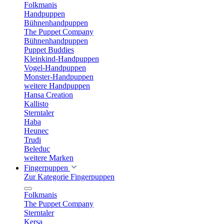
Folkmanis
Handpuppen
Bühnenhandpuppen
The Puppet Company
Bühnenhandpuppen
Puppet Buddies
Kleinkind-Handpuppen
Vogel-Handpuppen
Monster-Handpuppen
weitere Handpuppen
Hansa Creation
Kallisto
Sterntaler
Haba
Heunec
Trudi
Beleduc
weitere Marken
Fingerpuppen
Zur Kategorie Fingerpuppen
Folkmanis
The Puppet Company
Sterntaler
Kersa