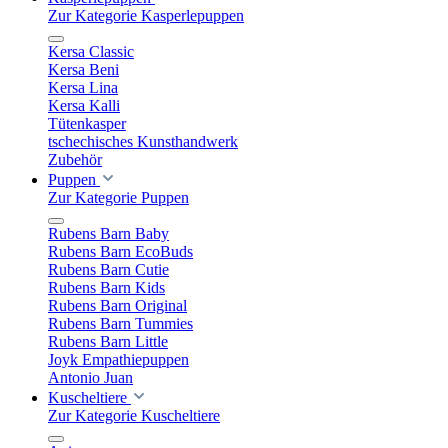
Zur Kategorie Kasperlepuppen
Kersa Classic
Kersa Beni
Kersa Lina
Kersa Kalli
Tütenkasper
tschechisches Kunsthandwerk
Zubehör
Puppen
Zur Kategorie Puppen
Rubens Barn Baby
Rubens Barn EcoBuds
Rubens Barn Cutie
Rubens Barn Kids
Rubens Barn Original
Rubens Barn Tummies
Rubens Barn Little
Joyk Empathiepuppen
Antonio Juan
Kuscheltiere
Zur Kategorie Kuscheltiere