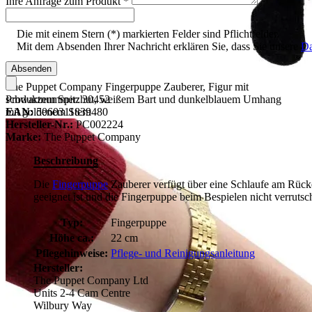
Ihre Anfrage zum Produkt
*
Die mit einem Stern (*) markierten Felder sind Pflichtfelder.
Mit dem Absenden Ihrer Nachricht erklären Sie, dass Sie unsere
Da
Absenden
The Puppet Company Fingerpuppe Zauberer, Figur mit
Produktnummer:
30452
schwarzem Spitzhut, weißem Bart und dunkelblauem Umhang
EAN:
5060311839480
mit goldenem Stern
Hersteller-Nr.:
PC002224
Marke:
The Puppet Company
Beschreibung
Die
Fingerpuppe
Zauberer verfügt über eine Schlaufe am Rücken 
geeignet ist und die Fingerpuppe beim Bespielen nicht verrutsc
Typ:
Fingerpuppe
Höhe ca.:
22 cm
Pflegehinweise:
Pflege- und Reinigungsanleitung
Hersteller:
The Puppet Company Ltd
Units 2-4 Cam Centre
Wilbury Way