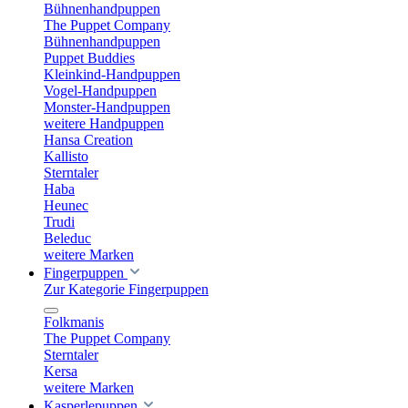
Bühnenhandpuppen
The Puppet Company
Bühnenhandpuppen
Puppet Buddies
Kleinkind-Handpuppen
Vogel-Handpuppen
Monster-Handpuppen
weitere Handpuppen
Hansa Creation
Kallisto
Sterntaler
Haba
Heunec
Trudi
Beleduc
weitere Marken
Fingerpuppen
Zur Kategorie Fingerpuppen
Folkmanis
The Puppet Company
Sterntaler
Kersa
weitere Marken
Kasperlepuppen