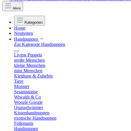
Menü
Kategorien
Home
Neuheiten
Handpuppen
Zur Kategorie Handpuppen
Living Puppets
große Menschen
kleine Menschen
mini Menschen
Kleidung & Zubehör
Tiere
Monster
Sesamstrasse
Wiwaldi & Co
Woozle Goozle
Quasselwürmer
Kissenhandpuppen
exotische Handpuppen
Folkmanis
Handpuppen