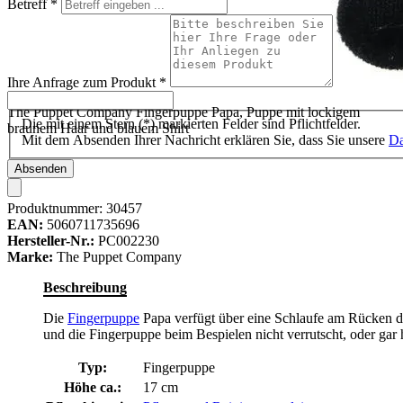
Betreff
*
Ihre Anfrage zum Produkt
*
The Puppet Company Fingerpuppe Papa, Puppe mit lockigem
Die mit einem Stern (*) markierten Felder sind Pflichtfelder.
braunem Haar und blauem Shirt
Mit dem Absenden Ihrer Nachricht erklären Sie, dass Sie unsere
Da
Absenden
Produktnummer:
30457
EAN:
5060711735696
Hersteller-Nr.:
PC002230
Marke:
The Puppet Company
Beschreibung
Die
Fingerpuppe
Papa verfügt über eine Schlaufe am Rücken der 
und die Fingerpuppe beim Bespielen nicht verrutscht, oder gar
Typ:
Fingerpuppe
Höhe ca.:
17 cm