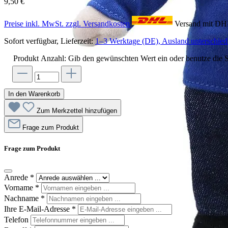
9,50 €
Preise inkl. MwSt. zzgl. Versandkosten
Versand mit D
Sofort verfügbar, Lieferzeit:
1–3 Werktage (DE), Ausland unterschiedl
Produkt Anzahl: Gib den gewünschten Wert ein oder benutze die S
In den Warenkorb
Zum Merkzettel hinzufügen
Frage zum Produkt
Frage zum Produkt
Anrede
*
Vorname
*
Nachname
*
Ihre E-Mail-Adresse
*
Telefon