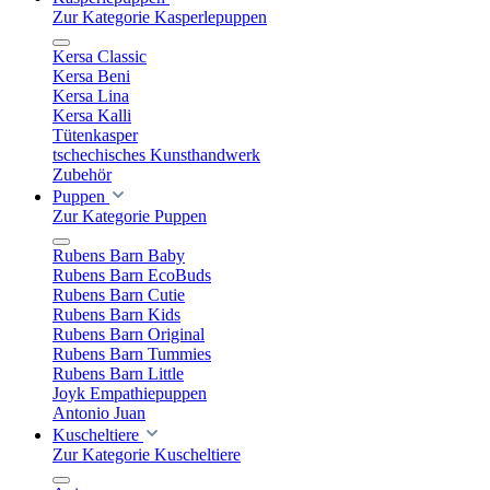
Zur Kategorie Kasperlepuppen
Kersa Classic
Kersa Beni
Kersa Lina
Kersa Kalli
Tütenkasper
tschechisches Kunsthandwerk
Zubehör
Puppen
Zur Kategorie Puppen
Rubens Barn Baby
Rubens Barn EcoBuds
Rubens Barn Cutie
Rubens Barn Kids
Rubens Barn Original
Rubens Barn Tummies
Rubens Barn Little
Joyk Empathiepuppen
Antonio Juan
Kuscheltiere
Zur Kategorie Kuscheltiere