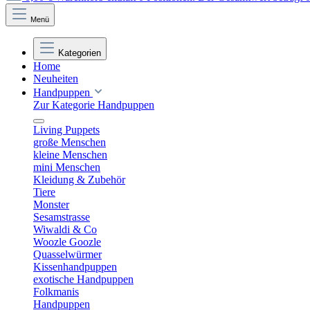
Menü
Kategorien
Home
Neuheiten
Handpuppen
Zur Kategorie Handpuppen
Living Puppets
große Menschen
kleine Menschen
mini Menschen
Kleidung & Zubehör
Tiere
Monster
Sesamstrasse
Wiwaldi & Co
Woozle Goozle
Quasselwürmer
Kissenhandpuppen
exotische Handpuppen
Folkmanis
Handpuppen