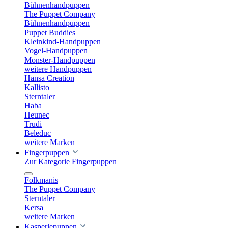
Bühnenhandpuppen
The Puppet Company
Bühnenhandpuppen
Puppet Buddies
Kleinkind-Handpuppen
Vogel-Handpuppen
Monster-Handpuppen
weitere Handpuppen
Hansa Creation
Kallisto
Sterntaler
Haba
Heunec
Trudi
Beleduc
weitere Marken
Fingerpuppen
Zur Kategorie Fingerpuppen
Folkmanis
The Puppet Company
Sterntaler
Kersa
weitere Marken
Kasperlepuppen