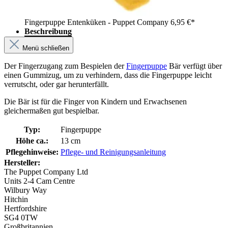
Fingerpuppe Entenküken - Puppet Company
6,95 €*
Beschreibung
Menü schließen
Der Fingerzugang zum Bespielen der
Fingerpuppe
Bär verfügt über
einen Gummizug, um zu verhindern, dass die Fingerpuppe leicht
verrutscht, oder gar herunterfällt.
Die Bär ist für die Finger von Kindern und Erwachsenen
gleichermaßen gut bespielbar.
Typ:
Fingerpuppe
Höhe ca.:
13 cm
Pflegehinweise:
Pflege- und Reinigungsanleitung
Hersteller:
The Puppet Company Ltd
Units 2-4 Cam Centre
Wilbury Way
Hitchin
Hertfordshire
SG4 0TW
Großbritannien