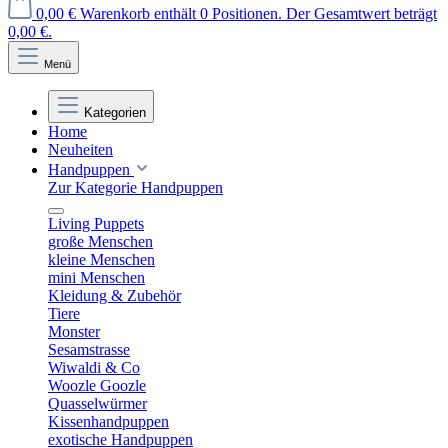
0,00 €
Warenkorb enthält 0 Positionen. Der Gesamtwert beträgt
0,00 €.
Menü
Kategorien
Home
Neuheiten
Handpuppen
Zur Kategorie Handpuppen
Living Puppets
große Menschen
kleine Menschen
mini Menschen
Kleidung & Zubehör
Tiere
Monster
Sesamstrasse
Wiwaldi & Co
Woozle Goozle
Quasselwürmer
Kissenhandpuppen
exotische Handpuppen