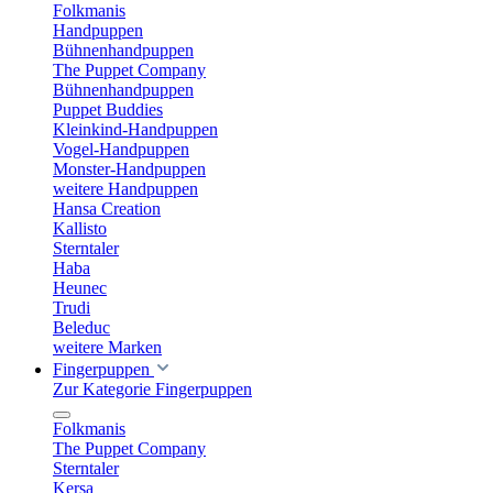
Folkmanis
Handpuppen
Bühnenhandpuppen
The Puppet Company
Bühnenhandpuppen
Puppet Buddies
Kleinkind-Handpuppen
Vogel-Handpuppen
Monster-Handpuppen
weitere Handpuppen
Hansa Creation
Kallisto
Sterntaler
Haba
Heunec
Trudi
Beleduc
weitere Marken
Fingerpuppen
Zur Kategorie Fingerpuppen
Folkmanis
The Puppet Company
Sterntaler
Kersa