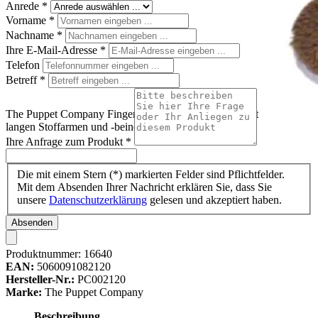
Anrede
*
Vorname
*
Nachname
*
Ihre E-Mail-Adresse
*
Telefon
Betreff
*
The Puppet Company Fingerpuppe Bär, brauner Bär mit
langen Stoffarmen und -beinen
Ihre Anfrage zum Produkt
*
Die mit einem Stern (*) markierten Felder sind Pflichtfelder.
Mit dem Absenden Ihrer Nachricht erklären Sie, dass Sie
unsere
Datenschutzerklärung
gelesen und akzeptiert haben.
Absenden
Produktnummer:
16640
EAN:
5060091082120
Hersteller-Nr.:
PC002120
Marke:
The Puppet Company
Beschreibung