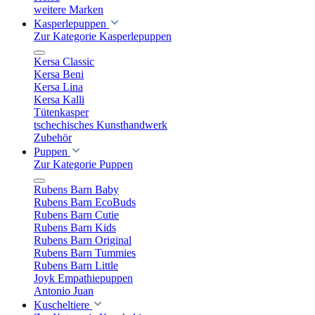
weitere Marken
Kasperlepuppen
Zur Kategorie Kasperlepuppen
Kersa Classic
Kersa Beni
Kersa Lina
Kersa Kalli
Tütenkasper
tschechisches Kunsthandwerk
Zubehör
Puppen
Zur Kategorie Puppen
Rubens Barn Baby
Rubens Barn EcoBuds
Rubens Barn Cutie
Rubens Barn Kids
Rubens Barn Original
Rubens Barn Tummies
Rubens Barn Little
Joyk Empathiepuppen
Antonio Juan
Kuscheltiere