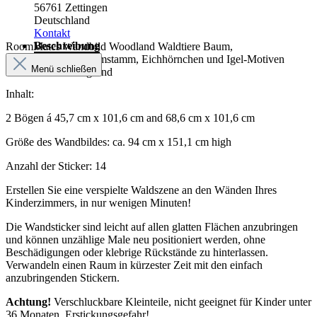
56761 Zettingen
Deutschland
Kontakt
Beschreibung
RoomMates Wandbild Woodland Waldtiere Baum,
Klebebogen mit Baumstamm, Eichhörnchen und Igel-Motiven
Menü schließen
auf weißem Untergrund
Inhalt:
2 Bögen á 45,7 cm x 101,6 cm and 68,6 cm x 101,6 cm
Größe des Wandbildes: ca. 94 cm x 151,1 cm high
Anzahl der Sticker: 14
Erstellen Sie eine verspielte Waldszene an den Wänden Ihres
Kinderzimmers, in nur wenigen Minuten!
Die Wandsticker sind leicht auf allen glatten Flächen anzubringen
und können unzählige Male neu positioniert werden, ohne
Beschädigungen oder klebrige Rückstände zu hinterlassen.
Verwandeln einen Raum in kürzester Zeit mit den einfach
anzubringenden Stickern.
Achtung!
Verschluckbare Kleinteile, nicht geeignet für Kinder unter
36 Monaten. Erstickungsgefahr!