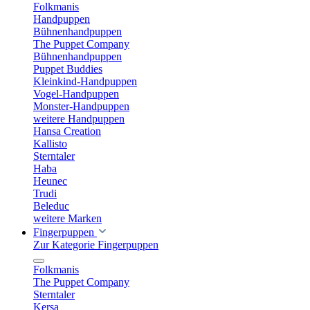
Folkmanis
Handpuppen
Bühnenhandpuppen
The Puppet Company
Bühnenhandpuppen
Puppet Buddies
Kleinkind-Handpuppen
Vogel-Handpuppen
Monster-Handpuppen
weitere Handpuppen
Hansa Creation
Kallisto
Sterntaler
Haba
Heunec
Trudi
Beleduc
weitere Marken
Fingerpuppen
Zur Kategorie Fingerpuppen
Folkmanis
The Puppet Company
Sterntaler
Kersa