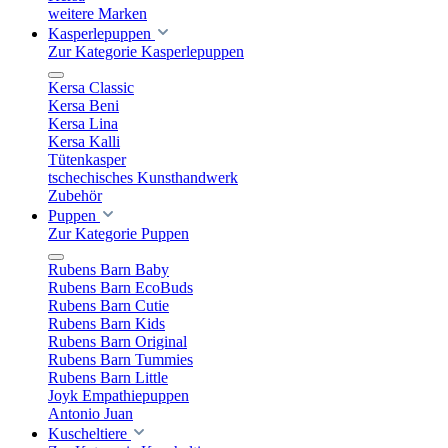
weitere Marken
Kasperlepuppen
Zur Kategorie Kasperlepuppen
Kersa Classic
Kersa Beni
Kersa Lina
Kersa Kalli
Tütenkasper
tschechisches Kunsthandwerk
Zubehör
Puppen
Zur Kategorie Puppen
Rubens Barn Baby
Rubens Barn EcoBuds
Rubens Barn Cutie
Rubens Barn Kids
Rubens Barn Original
Rubens Barn Tummies
Rubens Barn Little
Joyk Empathiepuppen
Antonio Juan
Kuscheltiere