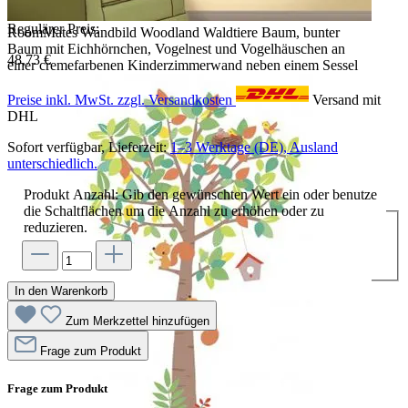
Regulärer Preis:
RoomMates Wandbild Woodland Waldtiere Baum, bunter
Baum mit Eichhörnchen, Vogelnest und Vogelhäuschen an
48,73 €
einer cremefarbenen Kinderzimmerwand neben einem Sessel
Preise inkl. MwSt. zzgl. Versandkosten
Versand mit
DHL
Sofort verfügbar, Lieferzeit:
1–3 Werktage (DE), Ausland
unterschiedlich.
Produkt Anzahl: Gib den gewünschten Wert ein oder benutze
die Schaltflächen um die Anzahl zu erhöhen oder zu
reduzieren.
In den Warenkorb
Zum Merkzettel hinzufügen
Frage zum Produkt
Frage zum Produkt