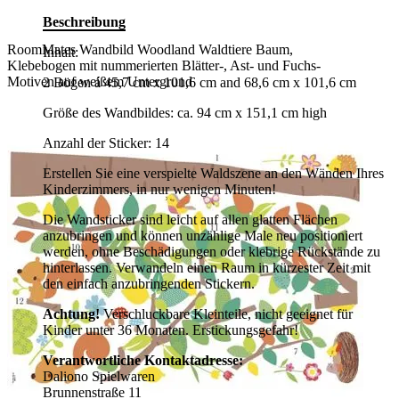
Beschreibung
RoomMates Wandbild Woodland Waldtiere Baum,
Inhalt:
Klebebogen mit nummerierten Blätter-, Ast- und Fuchs-
Motiven auf weißem Untergrund
2 Bögen á 45,7 cm x 101,6 cm and 68,6 cm x 101,6 cm
Größe des Wandbildes: ca. 94 cm x 151,1 cm high
Anzahl der Sticker: 14
Erstellen Sie eine verspielte Waldszene an den Wänden Ihres
Kinderzimmers, in nur wenigen Minuten!
Die Wandsticker sind leicht auf allen glatten Flächen
anzubringen und können unzählige Male neu positioniert
werden, ohne Beschädigungen oder klebrige Rückstände zu
hinterlassen. Verwandeln einen Raum in kürzester Zeit mit
den einfach anzubringenden Stickern.
Achtung!
Verschluckbare Kleinteile, nicht geeignet für
Kinder unter 36 Monaten. Erstickungsgefahr!
Verantwortliche Kontaktadresse:
Daliono Spielwaren
Brunnenstraße 11