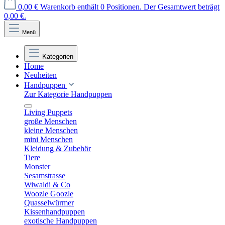
0,00 €
Warenkorb enthält 0 Positionen. Der Gesamtwert beträgt
0,00 €.
Menü
Kategorien
Home
Neuheiten
Handpuppen
Zur Kategorie Handpuppen
Living Puppets
große Menschen
kleine Menschen
mini Menschen
Kleidung & Zubehör
Tiere
Monster
Sesamstrasse
Wiwaldi & Co
Woozle Goozle
Quasselwürmer
Kissenhandpuppen
exotische Handpuppen