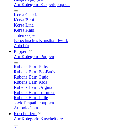
Zur Kategorie Kasperlepuppen
Kersa Classic
Kersa Beni
Kersa Lina
Kersa Kalli
Tütenkasper
tschechisches Kunsthandwerk
Zubehör
Puppen
Zur Kategorie Puppen
Rubens Barn Baby
Rubens Barn EcoBuds
Rubens Barn Cutie
Rubens Barn Kids
Rubens Barn Original
Rubens Barn Tummies
Rubens Barn Little
Joyk Empathiepuppen
Antonio Juan
Kuscheltiere
Zur Kategorie Kuscheltiere