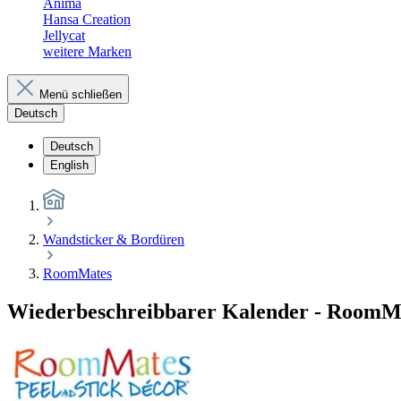
Anima
Hansa Creation
Jellycat
weitere Marken
Menü schließen
Deutsch
Deutsch
English
Wandsticker & Bordüren
RoomMates
Wiederbeschreibbarer Kalender - RoomM