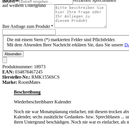
mit Kalendertafel, Notizfeld und floral verzierten Sprechblasen
Betreff
*
auf weißem Untergrund
Ihre Anfrage zum Produkt
*
Die mit einem Stern (*) markierten Felder sind Pflichtfelder.
Mit dem Absenden Ihrer Nachricht erklären Sie, dass Sie unsere
Da
Absenden
Produktnummer:
18973
EAN:
034878467245
Hersteller-Nr.:
RMK1556SCS
Marke:
RoomMates
Beschreibung
Wiederbeschreibbarer Kalender
Noch nie war Monatsplanung einfacher, mit diesem trocken abwi
Kalender, sechs zusätzliche Gedanken- bzw. Sprechblasen ... un
ihren Untergrund beschädigen. Noch nie war es einfacher, als m