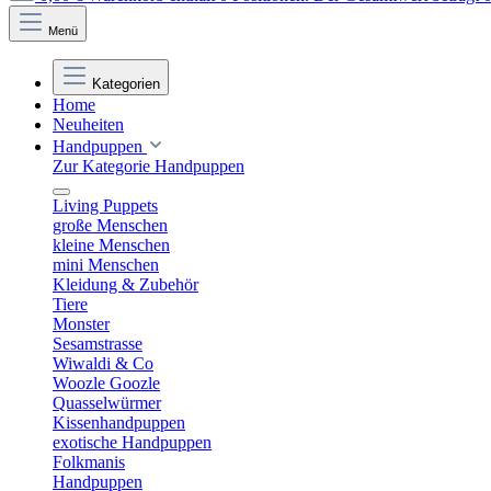
Menü
Kategorien
Home
Neuheiten
Handpuppen
Zur Kategorie Handpuppen
Living Puppets
große Menschen
kleine Menschen
mini Menschen
Kleidung & Zubehör
Tiere
Monster
Sesamstrasse
Wiwaldi & Co
Woozle Goozle
Quasselwürmer
Kissenhandpuppen
exotische Handpuppen
Folkmanis
Handpuppen