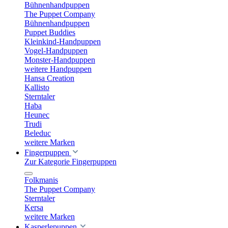
Bühnenhandpuppen
The Puppet Company
Bühnenhandpuppen
Puppet Buddies
Kleinkind-Handpuppen
Vogel-Handpuppen
Monster-Handpuppen
weitere Handpuppen
Hansa Creation
Kallisto
Sterntaler
Haba
Heunec
Trudi
Beleduc
weitere Marken
Fingerpuppen
Zur Kategorie Fingerpuppen
Folkmanis
The Puppet Company
Sterntaler
Kersa
weitere Marken
Kasperlepuppen