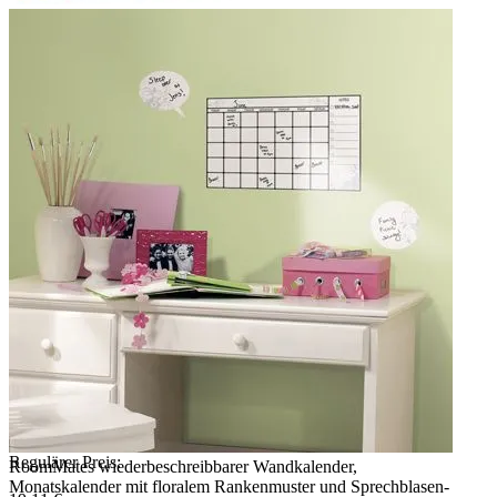
Regulärer Preis:
RoomMates wiederbeschreibbarer Wandkalender,
Monatskalender mit floralem Rankenmuster und Sprechblasen-