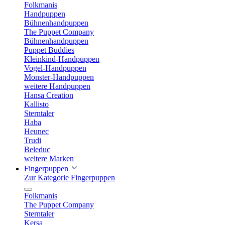
Folkmanis
Handpuppen
Bühnenhandpuppen
The Puppet Company
Bühnenhandpuppen
Puppet Buddies
Kleinkind-Handpuppen
Vogel-Handpuppen
Monster-Handpuppen
weitere Handpuppen
Hansa Creation
Kallisto
Sterntaler
Haba
Heunec
Trudi
Beleduc
weitere Marken
Fingerpuppen
Zur Kategorie Fingerpuppen
Folkmanis
The Puppet Company
Sterntaler
Kersa