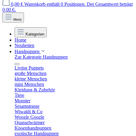
0,00 €
Warenkorb enthält 0 Positionen. Der Gesamtwert beträgt
0,00 €.
Menü
Kategorien
Home
Neuheiten
Handpuppen
Zur Kategorie Handpuppen
Living Puppets
große Menschen
kleine Menschen
mini Menschen
Kleidung & Zubehör
Tiere
Monster
Sesamstrasse
Wiwaldi & Co
Woozle Goozle
Quasselwürmer
Kissenhandpuppen
exotische Handpuppen