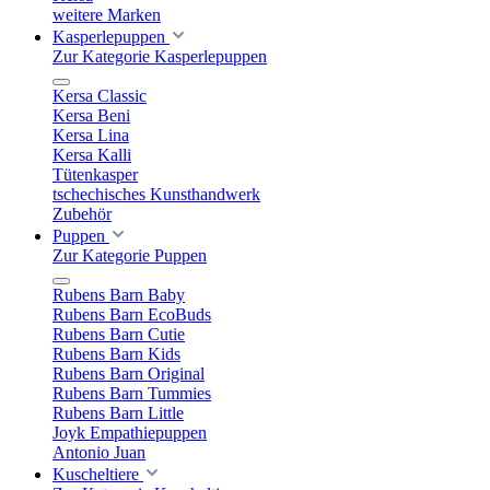
weitere Marken
Kasperlepuppen
Zur Kategorie Kasperlepuppen
Kersa Classic
Kersa Beni
Kersa Lina
Kersa Kalli
Tütenkasper
tschechisches Kunsthandwerk
Zubehör
Puppen
Zur Kategorie Puppen
Rubens Barn Baby
Rubens Barn EcoBuds
Rubens Barn Cutie
Rubens Barn Kids
Rubens Barn Original
Rubens Barn Tummies
Rubens Barn Little
Joyk Empathiepuppen
Antonio Juan
Kuscheltiere