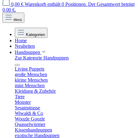
0,00 €
Warenkorb enthält 0 Positionen. Der Gesamtwert beträgt
0,00 €.
Menü
Kategorien
Home
Neuheiten
Handpuppen
Zur Kategorie Handpuppen
Living Puppets
große Menschen
kleine Menschen
mini Menschen
Kleidung & Zubehör
Tiere
Monster
Sesamstrasse
Wiwaldi & Co
Woozle Goozle
Quasselwürmer
Kissenhandpuppen
exotische Handpuppen