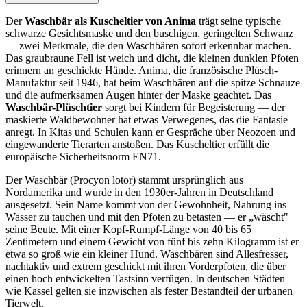
Der
Waschbär als Kuscheltier von Anima
trägt seine typische
schwarze Gesichtsmaske und den buschigen, geringelten Schwanz
— zwei Merkmale, die den Waschbären sofort erkennbar machen.
Das graubraune Fell ist weich und dicht, die kleinen dunklen Pfoten
erinnern an geschickte Hände. Anima, die französische Plüsch-
Manufaktur seit 1946, hat beim Waschbären auf die spitze Schnauze
und die aufmerksamen Augen hinter der Maske geachtet. Das
Waschbär-Plüschtier
sorgt bei Kindern für Begeisterung — der
maskierte Waldbewohner hat etwas Verwegenes, das die Fantasie
anregt. In Kitas und Schulen kann er Gespräche über Neozoen und
eingewanderte Tierarten anstoßen. Das Kuscheltier erfüllt die
europäische Sicherheitsnorm EN71.
Der Waschbär (Procyon lotor) stammt ursprünglich aus
Nordamerika und wurde in den 1930er-Jahren in Deutschland
ausgesetzt. Sein Name kommt von der Gewohnheit, Nahrung ins
Wasser zu tauchen und mit den Pfoten zu betasten — er „wäscht"
seine Beute. Mit einer Kopf-Rumpf-Länge von 40 bis 65
Zentimetern und einem Gewicht von fünf bis zehn Kilogramm ist er
etwa so groß wie ein kleiner Hund. Waschbären sind Allesfresser,
nachtaktiv und extrem geschickt mit ihren Vorderpfoten, die über
einen hoch entwickelten Tastsinn verfügen. In deutschen Städten
wie Kassel gelten sie inzwischen als fester Bestandteil der urbanen
Tierwelt.