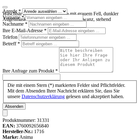
Anrede
*
Waschbär Kuscheltier von Anima mit grauem Fell, dunkler
Vorname
*
Augenmaske und braun geringeltem Schwanz, stehend
Nachname
*
Ihre E-Mail-Adresse
*
Telefon
Betreff
*
Ihre Anfrage zum Produkt
*
Die mit einem Stern (*) markierten Felder sind Pflichtfelder.
Mit dem Absenden Ihrer Nachricht erklären Sie, dass Sie
unsere
Datenschutzerklärung
gelesen und akzeptiert haben.
Absenden
Produktnummer:
31331
EAN:
3760092656840
Hersteller-Nr.:
1716
Marke:
Anima