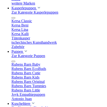
weitere Marken
Kasperlepuppen
Zur Kategorie Kasperlepuppen
Kersa Classic
Kersa Beni
Kersa Lina
Kersa Kalli
Tütenkasper
tschechisches Kunsthandwerk
Zubehör
Puppen
Zur Kategorie Puppen
Rubens Barn Baby
Rubens Barn EcoBuds
Rubens Barn Cutie
Rubens Barn Kids
Rubens Barn Original
Rubens Barn Tummies
Rubens Barn Little
Joyk Empathiepuppen
Antonio Juan
Kuscheltiere