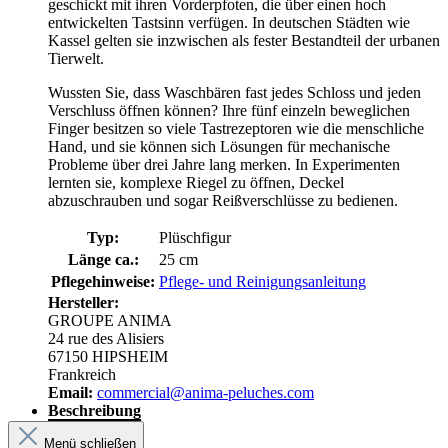
geschickt mit ihren Vorderpfoten, die über einen hoch
entwickelten Tastsinn verfügen. In deutschen Städten wie
Kassel gelten sie inzwischen als fester Bestandteil der urbanen
Tierwelt.
Wussten Sie, dass Waschbären fast jedes Schloss und jeden
Verschluss öffnen können? Ihre fünf einzeln beweglichen
Finger besitzen so viele Tastrezeptoren wie die menschliche
Hand, und sie können sich Lösungen für mechanische
Probleme über drei Jahre lang merken. In Experimenten
lernten sie, komplexe Riegel zu öffnen, Deckel
abzuschrauben und sogar Reißverschlüsse zu bedienen.
Typ:
Plüschfigur
Länge ca.:
25 cm
Pflegehinweise:
Pflege- und Reinigungsanleitung
Hersteller:
GROUPE ANIMA
24 rue des Alisiers
67150 HIPSHEIM
Frankreich
Email:
commercial@anima-peluches.com
Beschreibung
Menü schließen