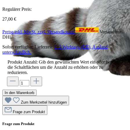
Regulärer Preis:
27,00 €
Preise inkl. MwSt. zzgl. Versandkosten
Versand mit
DHL
Sofort verfügbar, Lieferzeit:
1–3 Werktage (DE), Ausland
unterschiedlich.
Produkt Anzahl: Gib den gewünschten Wert ein oder benutze
die Schaltflächen um die Anzahl zu erhöhen oder zu
reduzieren.
In den Warenkorb
Zum Merkzettel hinzufügen
Frage zum Produkt
Frage zum Produkt