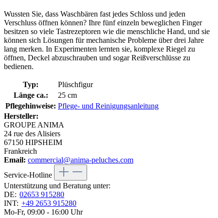
Wussten Sie, dass Waschbären fast jedes Schloss und jeden
Verschluss öffnen können? Ihre fünf einzeln beweglichen Finger
besitzen so viele Tastrezeptoren wie die menschliche Hand, und sie
können sich Lösungen für mechanische Probleme über drei Jahre
lang merken. In Experimenten lernten sie, komplexe Riegel zu
öffnen, Deckel abzuschrauben und sogar Reißverschlüsse zu
bedienen.
Typ:
Plüschfigur
Länge ca.:
25 cm
Pflegehinweise:
Pflege- und Reinigungsanleitung
Hersteller:
GROUPE ANIMA
24 rue des Alisiers
67150 HIPSHEIM
Frankreich
Email:
commercial@anima-peluches.com
Service-Hotline
Unterstützung und Beratung unter:
DE:
02653 915280
INT:
+49 2653 915280
Mo-Fr, 09:00 - 16:00 Uhr