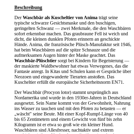
Beschreibung
Der
Waschbär als Kuscheltier von Anima
trägt seine
typische schwarze Gesichtsmaske und den buschigen,
geringelten Schwanz — zwei Merkmale, die den Waschbären
sofort erkennbar machen. Das graubraune Fell ist weich und
dicht, die kleinen dunklen Pfoten erinnern an geschickte
Hände. Anima, die französische Plüsch-Manufaktur seit 1946,
hat beim Waschbären auf die spitze Schnauze und die
aufmerksamen Augen hinter der Maske geachtet. Das
Waschbär-Plüschtier
sorgt bei Kindern für Begeisterung —
der maskierte Waldbewohner hat etwas Verwegenes, das die
Fantasie anregt. In Kitas und Schulen kann er Gespräche über
Neozoen und eingewanderte Tierarten anstoßen. Das
Kuscheltier erfüllt die europäische Sicherheitsnorm EN71.
Der Waschbär (Procyon lotor) stammt ursprünglich aus
Nordamerika und wurde in den 1930er-Jahren in Deutschland
ausgesetzt. Sein Name kommt von der Gewohnheit, Nahrung
ins Wasser zu tauchen und mit den Pfoten zu betasten — er
„wäscht" seine Beute. Mit einer Kopf-Rumpf-Länge von 40
bis 65 Zentimetern und einem Gewicht von fünf bis zehn
Kilogramm ist er etwa so groß wie ein kleiner Hund.
Waschbären sind Allesfresser, nachtaktiv und extrem