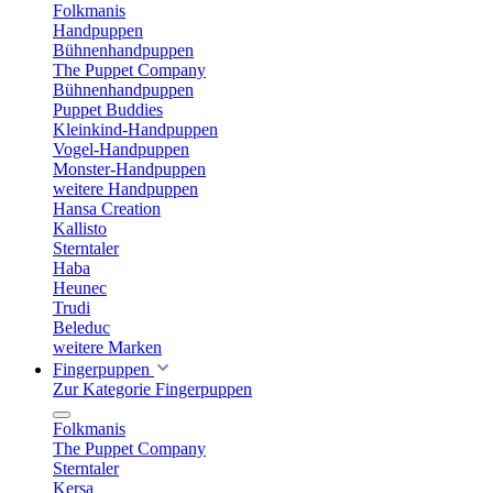
Folkmanis
Handpuppen
Bühnenhandpuppen
The Puppet Company
Bühnenhandpuppen
Puppet Buddies
Kleinkind-Handpuppen
Vogel-Handpuppen
Monster-Handpuppen
weitere Handpuppen
Hansa Creation
Kallisto
Sterntaler
Haba
Heunec
Trudi
Beleduc
weitere Marken
Fingerpuppen
Zur Kategorie Fingerpuppen
Folkmanis
The Puppet Company
Sterntaler
Kersa