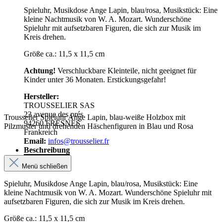
Spieluhr, Musikdose Ange Lapin, blau/rosa, Musikstück: Eine
kleine Nachtmusik von W. A. Mozart. Wunderschöne
Spieluhr mit aufsetzbaren Figuren, die sich zur Musik im
Kreis drehen.
Größe ca.: 11,5 x 11,5 cm
Achtung!
Verschluckbare Kleinteile, nicht geeignet für
Kinder unter 36 Monaten. Erstickungsgefahr!
Hersteller:
TROUSSELIER SAS
23 avenue des prés
Trousselier Spieluhr Ange Lapin, blau-weiße Holzbox mit
94260 FRESNES
Pilzmuster und drehenden Häschenfiguren in Blau und Rosa
Frankreich
Email:
infos@trousselier.fr
Beschreibung
Menü schließen
Spieluhr, Musikdose Ange Lapin, blau/rosa, Musikstück: Eine
kleine Nachtmusik von W. A. Mozart. Wunderschöne Spieluhr mit
aufsetzbaren Figuren, die sich zur Musik im Kreis drehen.
Größe ca.: 11,5 x 11,5 cm