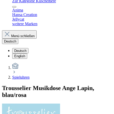
Zur Kategorie Kuscheltiere
Anima
Hansa Creation
Jellycat
weitere Marken
Menü schließen
Deutsch
Deutsch
English
Spieluhren
Trousselier Musikdose Ange Lapin,
blau/rosa