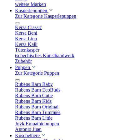
weitere Marken
Kasperlepuppen
Zur Kategorie Kasperlepuppen
Kersa Classic
Kersa Beni
Kersa Lina
Kersa Kalli
Tütenkasper
tschechisches Kunsthandwerk
Zubehör
Puppen
Zur Kategorie Puppen
Rubens Barn Baby
Rubens Barn EcoBuds
Rubens Barn Cutie
Rubens Barn Kids
Rubens Barn Original
Rubens Barn Tummies
Rubens Barn Little
Joyk Empathiepuppen
Antonio Juan
Kuscheltiere