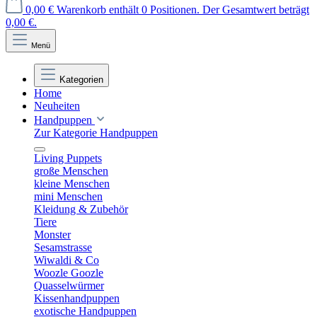
0,00 €
Warenkorb enthält 0 Positionen. Der Gesamtwert beträgt
0,00 €.
Menü
Kategorien
Home
Neuheiten
Handpuppen
Zur Kategorie Handpuppen
Living Puppets
große Menschen
kleine Menschen
mini Menschen
Kleidung & Zubehör
Tiere
Monster
Sesamstrasse
Wiwaldi & Co
Woozle Goozle
Quasselwürmer
Kissenhandpuppen
exotische Handpuppen