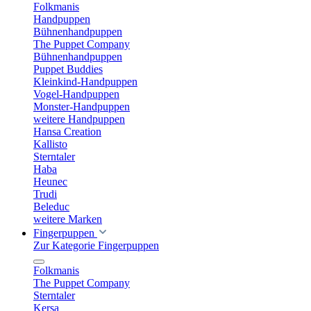
Folkmanis
Handpuppen
Bühnenhandpuppen
The Puppet Company
Bühnenhandpuppen
Puppet Buddies
Kleinkind-Handpuppen
Vogel-Handpuppen
Monster-Handpuppen
weitere Handpuppen
Hansa Creation
Kallisto
Sterntaler
Haba
Heunec
Trudi
Beleduc
weitere Marken
Fingerpuppen
Zur Kategorie Fingerpuppen
Folkmanis
The Puppet Company
Sterntaler
Kersa