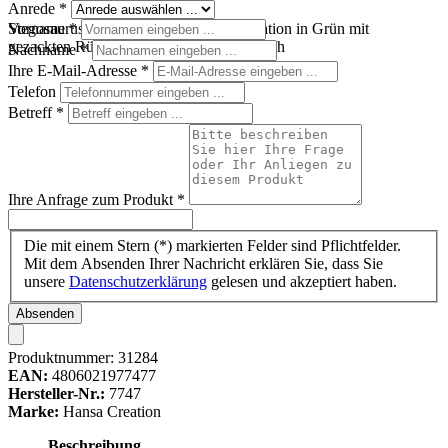
Anrede
*
Vorname
*
Stegosaurus Handpuppe von Hansa Creation in Grün mit
gezackten Rückenplatten und hellem Bauch
Nachname
*
Ihre E-Mail-Adresse
*
Telefon
Betreff
*
Ihre Anfrage zum Produkt
*
Die mit einem Stern (*) markierten Felder sind Pflichtfelder.
Mit dem Absenden Ihrer Nachricht erklären Sie, dass Sie
unsere
Datenschutzerklärung
gelesen und akzeptiert haben.
Absenden
Produktnummer:
31284
EAN:
4806021977477
Hersteller-Nr.:
7747
Marke:
Hansa Creation
Beschreibung