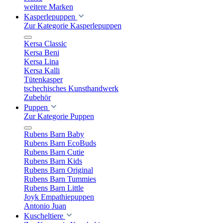
weitere Marken
Kasperlepuppen
Zur Kategorie Kasperlepuppen
Kersa Classic
Kersa Beni
Kersa Lina
Kersa Kalli
Tütenkasper
tschechisches Kunsthandwerk
Zubehör
Puppen
Zur Kategorie Puppen
Rubens Barn Baby
Rubens Barn EcoBuds
Rubens Barn Cutie
Rubens Barn Kids
Rubens Barn Original
Rubens Barn Tummies
Rubens Barn Little
Joyk Empathiepuppen
Antonio Juan
Kuscheltiere