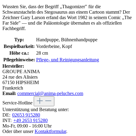
Wussten Sie, dass der Begriff „Thagomizer" für die
Schwanzstacheln des Stegosaurus aus einem Cartoon stammt? Der
Zeichner Gary Larson erfand das Wort 1982 in seinem Comic „The
Far Side" — und die Paläontologie übernahm es als offiziellen
Fachbegriff.
Typ:
Handpuppe, Bühnenhandpuppe
Bespielbarkeit:
Vorderbeine, Kopf
Höhe ca.:
28 cm
Pflegehinweise:
Pflege- und Reinigungsanleitung
Hersteller:
GROUPE ANIMA
24 rue des Alisiers
67150 HIPSHEIM
Frankreich
Email:
commercial@anima-peluches.com
Service-Hotline
Unterstützung und Beratung unter:
DE:
02653 915280
INT:
+49 2653 915280
Mo-Fr, 09:00 - 16:00 Uhr
Oder über unser
Kontaktformular
.