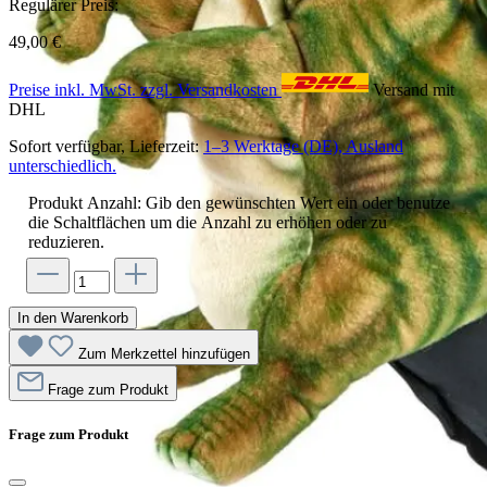
Regulärer Preis:
49,00 €
Preise inkl. MwSt. zzgl. Versandkosten
Versand mit
DHL
Sofort verfügbar, Lieferzeit:
1–3 Werktage (DE), Ausland
unterschiedlich.
Produkt Anzahl: Gib den gewünschten Wert ein oder benutze
die Schaltflächen um die Anzahl zu erhöhen oder zu
reduzieren.
In den Warenkorb
Zum Merkzettel hinzufügen
Frage zum Produkt
Frage zum Produkt