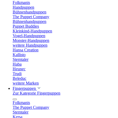
Folkmanis
Handpuppen
Bühnenhandpuppen
The Puppet Company
Bühnenhandpuppen
Puppet Buddies
Kleinkind-Handpuppen
Vogel-Handpuppen
Monster-Handpuppen
weitere Handpuppen
Hansa Creation
Kallisto
Sterntaler
Haba
Heunec
Trudi
Beleduc
weitere Marken
Fingerpuppen
Zur Kategorie Fingerpuppen
Folkmanis
The Puppet Company
Sterntaler
Kersa