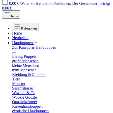
0,00 €
Warenkorb enthält 0 Positionen. Der Gesamtwert beträgt
0,00 €.
Menü
Kategorien
Home
Neuheiten
Handpuppen
Zur Kategorie Handpuppen
Living Puppets
große Menschen
kleine Menschen
mini Menschen
Kleidung & Zubehör
Tiere
Monster
Sesamstrasse
Wiwaldi & Co
Woozle Goozle
Quasselwürmer
Kissenhandpuppen
exotische Handpuppen