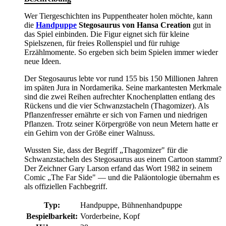
Wer Tiergeschichten ins Puppentheater holen möchte, kann
die
Handpuppe
Stegosaurus von Hansa Creation
gut in
das Spiel einbinden. Die Figur eignet sich für kleine
Spielszenen, für freies Rollenspiel und für ruhige
Erzählmomente. So ergeben sich beim Spielen immer wieder
neue Ideen.
Der Stegosaurus lebte vor rund 155 bis 150 Millionen Jahren
im späten Jura in Nordamerika. Seine markantesten Merkmale
sind die zwei Reihen aufrechter Knochenplatten entlang des
Rückens und die vier Schwanzstacheln (Thagomizer). Als
Pflanzenfresser ernährte er sich von Farnen und niedrigen
Pflanzen. Trotz seiner Körpergröße von neun Metern hatte er
ein Gehirn von der Größe einer Walnuss.
Wussten Sie, dass der Begriff „Thagomizer" für die
Schwanzstacheln des Stegosaurus aus einem Cartoon stammt?
Der Zeichner Gary Larson erfand das Wort 1982 in seinem
Comic „The Far Side" — und die Paläontologie übernahm es
als offiziellen Fachbegriff.
Typ:
Handpuppe, Bühnenhandpuppe
Bespielbarkeit:
Vorderbeine, Kopf