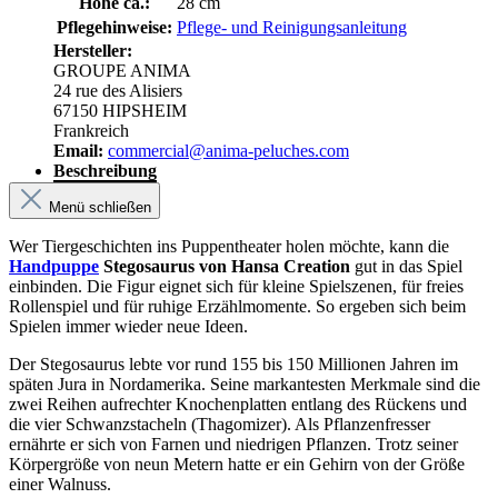
Höhe ca.:
28 cm
Pflegehinweise:
Pflege- und Reinigungsanleitung
Hersteller:
GROUPE ANIMA
24 rue des Alisiers
67150 HIPSHEIM
Frankreich
Email:
commercial@anima-peluches.com
Beschreibung
Menü schließen
Wer Tiergeschichten ins Puppentheater holen möchte, kann die
Handpuppe
Stegosaurus von Hansa Creation
gut in das Spiel
einbinden. Die Figur eignet sich für kleine Spielszenen, für freies
Rollenspiel und für ruhige Erzählmomente. So ergeben sich beim
Spielen immer wieder neue Ideen.
Der Stegosaurus lebte vor rund 155 bis 150 Millionen Jahren im
späten Jura in Nordamerika. Seine markantesten Merkmale sind die
zwei Reihen aufrechter Knochenplatten entlang des Rückens und
die vier Schwanzstacheln (Thagomizer). Als Pflanzenfresser
ernährte er sich von Farnen und niedrigen Pflanzen. Trotz seiner
Körpergröße von neun Metern hatte er ein Gehirn von der Größe
einer Walnuss.