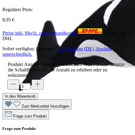
Regulärer Preis:
8,95 €
Preise inkl. MwSt. zzgl. Versandkosten
Versand mit
DHL
Sofort verfügbar, Lieferzeit:
1–3 Werktage (DE), Ausland
unterschiedlich.
Produkt Anzahl: Gib den gewünschten Wert ein oder benutze
die Schaltflächen um die Anzahl zu erhöhen oder zu
reduzieren.
In den Warenkorb
Zum Merkzettel hinzufügen
Frage zum Produkt
Frage zum Produkt