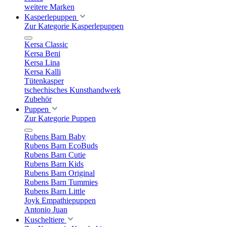
weitere Marken
Kasperlepuppen
Zur Kategorie Kasperlepuppen
Kersa Classic
Kersa Beni
Kersa Lina
Kersa Kalli
Tütenkasper
tschechisches Kunsthandwerk
Zubehör
Puppen
Zur Kategorie Puppen
Rubens Barn Baby
Rubens Barn EcoBuds
Rubens Barn Cutie
Rubens Barn Kids
Rubens Barn Original
Rubens Barn Tummies
Rubens Barn Little
Joyk Empathiepuppen
Antonio Juan
Kuscheltiere