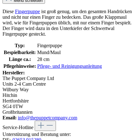
Menü schließen
Diese
Fingerpuppe
ist groß genug, um den gesamten Handrücken
und nicht nur einen Finger zu bedecken. Das große Klappmaul
wird, wie für Fingerpuppen üblich, mit nur einem Finger bespielt.
Der Finger wird dazu in den Unterkiefer der Schwertwal
Fingerpuppe gesteckt.
Typ:
Fingerpuppe
Bespielbarkeit:
Mund/Maul
Länge ca.:
28 cm
Pflegehinweise:
Pflege- und Reinigungsanleitung
Hersteller:
The Puppet Company Ltd
Units 2-4 Cam Centre
Wilbury Way
Hitchin
Hertfordshire
SG4 0TW
Großbritannien
Email:
info@thepuppetcompany.com
Service-Hotline
Unterstützung und Beratung unter:
DE:
02653 915280