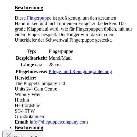
Beschreibung
Diese
Fingerpuppe
ist groß genug, um den gesamten
Handrücken und nicht nur einen Finger zu bedecken. Das
große Klappmaul wird, wie für Fingerpuppen üblich, mit nur
einem Finger bespielt. Der Finger wird dazu in den
Unterkiefer der Schwertwal Fingerpuppe gesteckt.
Typ:
Fingerpuppe
Bespielbarkeit:
Mund/Maul
Länge ca.:
28 cm
Pflegehinweise:
Pflege- und Reinigungsanleitung
Hersteller:
The Puppet Company Ltd
Units 2-4 Cam Centre
Wilbury Way
Hitchin
Hertfordshire
SG4 0TW
Großbritannien
Email:
info@thepuppetcompany.com
Beschreibung