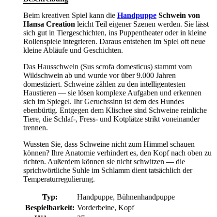
Beim kreativen Spiel kann die
Handpuppe
Schwein von
Hansa Creation
leicht Teil eigener Szenen werden. Sie lässt
sich gut in Tiergeschichten, ins Puppentheater oder in kleine
Rollenspiele integrieren. Daraus entstehen im Spiel oft neue
kleine Abläufe und Geschichten.
Das Hausschwein (Sus scrofa domesticus) stammt vom
Wildschwein ab und wurde vor über 9.000 Jahren
domestiziert. Schweine zählen zu den intelligentesten
Haustieren — sie lösen komplexe Aufgaben und erkennen
sich im Spiegel. Ihr Geruchssinn ist dem des Hundes
ebenbürtig. Entgegen dem Klischee sind Schweine reinliche
Tiere, die Schlaf-, Fress- und Kotplätze strikt voneinander
trennen.
Wussten Sie, dass Schweine nicht zum Himmel schauen
können? Ihre Anatomie verhindert es, den Kopf nach oben zu
richten. Außerdem können sie nicht schwitzen — die
sprichwörtliche Suhle im Schlamm dient tatsächlich der
Temperaturregulierung.
Typ:
Handpuppe, Bühnenhandpuppe
Bespielbarkeit:
Vorderbeine, Kopf