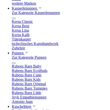
weitere Marken
Kasperlepuppen
Zur Kategorie Kasperlepuppen
Kersa Classic
Kersa Beni
Kersa Lina
Kersa Kalli
Tütenkasper
tschechisches Kunsthandwerk
Zubehör
Puppen
Zur Kategorie Puppen
Rubens Barn Baby
Rubens Barn EcoBuds
Rubens Barn Cutie
Rubens Barn Kids
Rubens Barn Original
Rubens Barn Tummies
Rubens Barn Little
Joyk Empathiepuppen
Antonio Juan
Kuscheltiere