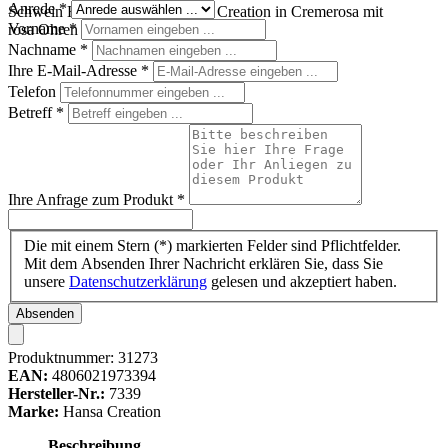
Anrede
*
Schwein Handpuppe von Hansa Creation in Cremerosa mit
Vorname
*
rosa Ohren und Schnauze
Nachname
*
Ihre E-Mail-Adresse
*
Telefon
Betreff
*
Ihre Anfrage zum Produkt
*
Die mit einem Stern (*) markierten Felder sind Pflichtfelder.
Mit dem Absenden Ihrer Nachricht erklären Sie, dass Sie
unsere
Datenschutzerklärung
gelesen und akzeptiert haben.
Absenden
Produktnummer:
31273
EAN:
4806021973394
Hersteller-Nr.:
7339
Marke:
Hansa Creation
Beschreibung