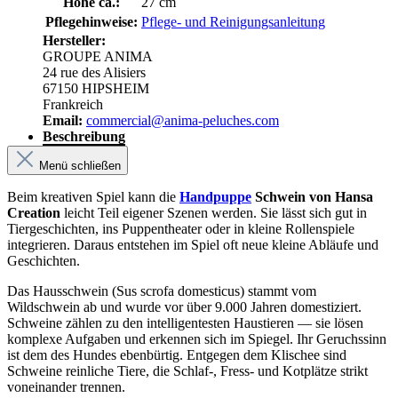
Höhe ca.:
27 cm
Pflegehinweise:
Pflege- und Reinigungsanleitung
Hersteller:
GROUPE ANIMA
24 rue des Alisiers
67150 HIPSHEIM
Frankreich
Email:
commercial@anima-peluches.com
Beschreibung
Menü schließen
Beim kreativen Spiel kann die
Handpuppe
Schwein von Hansa
Creation
leicht Teil eigener Szenen werden. Sie lässt sich gut in
Tiergeschichten, ins Puppentheater oder in kleine Rollenspiele
integrieren. Daraus entstehen im Spiel oft neue kleine Abläufe und
Geschichten.
Das Hausschwein (Sus scrofa domesticus) stammt vom
Wildschwein ab und wurde vor über 9.000 Jahren domestiziert.
Schweine zählen zu den intelligentesten Haustieren — sie lösen
komplexe Aufgaben und erkennen sich im Spiegel. Ihr Geruchssinn
ist dem des Hundes ebenbürtig. Entgegen dem Klischee sind
Schweine reinliche Tiere, die Schlaf-, Fress- und Kotplätze strikt
voneinander trennen.