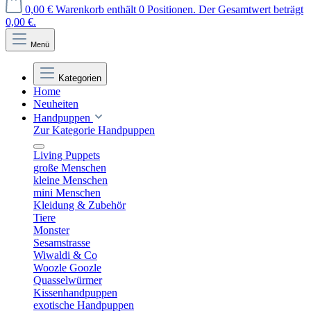
0,00 €
Warenkorb enthält 0 Positionen. Der Gesamtwert beträgt
0,00 €.
Menü
Kategorien
Home
Neuheiten
Handpuppen
Zur Kategorie Handpuppen
Living Puppets
große Menschen
kleine Menschen
mini Menschen
Kleidung & Zubehör
Tiere
Monster
Sesamstrasse
Wiwaldi & Co
Woozle Goozle
Quasselwürmer
Kissenhandpuppen
exotische Handpuppen