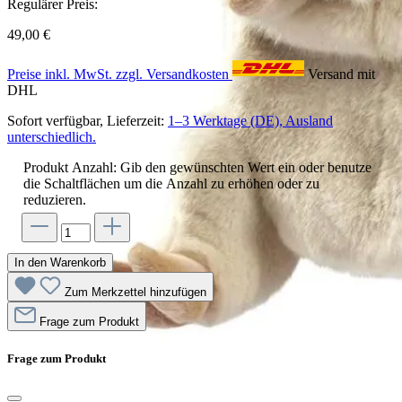
Regulärer Preis:
49,00 €
Preise inkl. MwSt. zzgl. Versandkosten
Versand mit
DHL
Sofort verfügbar, Lieferzeit:
1–3 Werktage (DE), Ausland
unterschiedlich.
Produkt Anzahl: Gib den gewünschten Wert ein oder benutze
die Schaltflächen um die Anzahl zu erhöhen oder zu
reduzieren.
In den Warenkorb
Zum Merkzettel hinzufügen
Frage zum Produkt
Frage zum Produkt