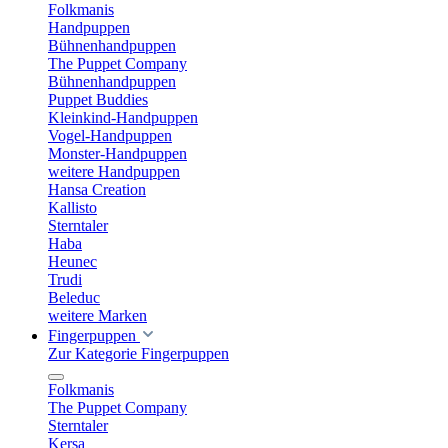
Folkmanis
Handpuppen
Bühnenhandpuppen
The Puppet Company
Bühnenhandpuppen
Puppet Buddies
Kleinkind-Handpuppen
Vogel-Handpuppen
Monster-Handpuppen
weitere Handpuppen
Hansa Creation
Kallisto
Sterntaler
Haba
Heunec
Trudi
Beleduc
weitere Marken
Fingerpuppen
Zur Kategorie Fingerpuppen
Folkmanis
The Puppet Company
Sterntaler
Kersa