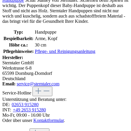
Handpuppe
Schaf Stanley von Sterntaler. Sicherheit beim Spielen ist
wichtig. Der Puppenkopf dieser Baby-Handpuppe ist deshalb aus
Stoff und nicht aus Holz. Sterntaler Handpuppen sind nicht nur
weich und kuschelig, sondern auch aus schadstofffreiem Material -
das bringt viel für die Gesundheit Ihrer Kinder.
Typ:
Handpuppe
Bespielbarkeit:
Arme, Kopf
Höhe ca.:
30 cm
Pflegehinweise:
Pflege- und Reinigungsanleitung
Hersteller:
Sterntaler GmbH
Werkstrasse 6-8
65599 Dornburg-Dorndorf
Deutschland
Email:
service@sterntaler.com
Service-Hotline
Unterstützung und Beratung unter:
DE:
02653 915280
INT:
+49 2653 915280
Mo-Fr, 09:00 - 16:00 Uhr
Oder über unser
Kontaktformular
.