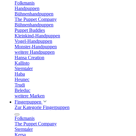
Folkmanis
Handpuppen
Bühnenhandpuppen
The Puppet Company
Bühnenhandpuppen
Puppet Buddies
Kleinkind-Handpuppen
Vogel-Handpuppen
Monster-Handpuppen
weitere Handpuppen
Hansa Creation
Kallisto
Sterntaler
Haba
Heunec
Trudi
Beleduc
weitere Marken
Fingerpuppen
Zur Kategorie Fingerpuppen
Folkmanis
The Puppet Company
Sterntaler
Kersa