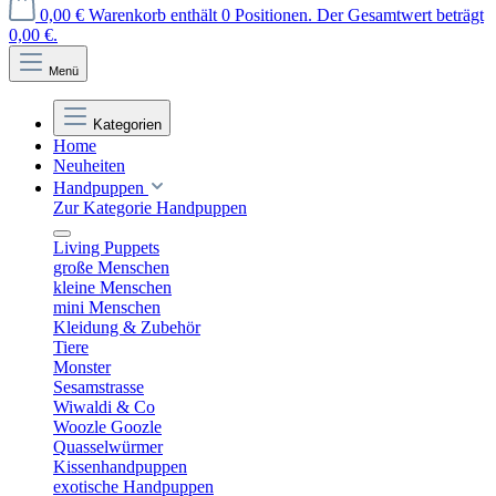
0,00 €
Warenkorb enthält 0 Positionen. Der Gesamtwert beträgt
0,00 €.
Menü
Kategorien
Home
Neuheiten
Handpuppen
Zur Kategorie Handpuppen
Living Puppets
große Menschen
kleine Menschen
mini Menschen
Kleidung & Zubehör
Tiere
Monster
Sesamstrasse
Wiwaldi & Co
Woozle Goozle
Quasselwürmer
Kissenhandpuppen
exotische Handpuppen