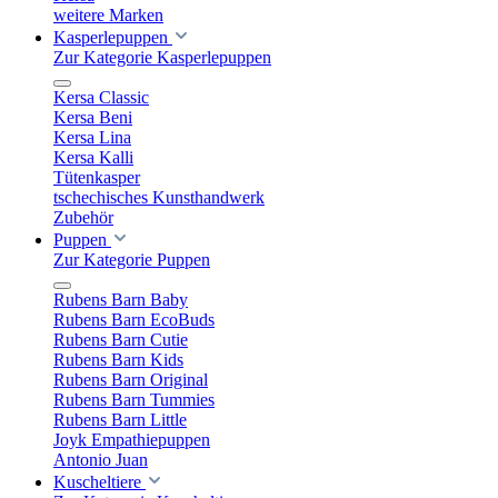
weitere Marken
Kasperlepuppen
Zur Kategorie Kasperlepuppen
Kersa Classic
Kersa Beni
Kersa Lina
Kersa Kalli
Tütenkasper
tschechisches Kunsthandwerk
Zubehör
Puppen
Zur Kategorie Puppen
Rubens Barn Baby
Rubens Barn EcoBuds
Rubens Barn Cutie
Rubens Barn Kids
Rubens Barn Original
Rubens Barn Tummies
Rubens Barn Little
Joyk Empathiepuppen
Antonio Juan
Kuscheltiere