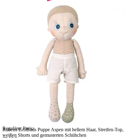
Regulärer Preis:
Rubens EcoBuds Puppe Aspen mit hellem Haar, Streifen-Top,
weißen Shorts und gemusterten Schühchen