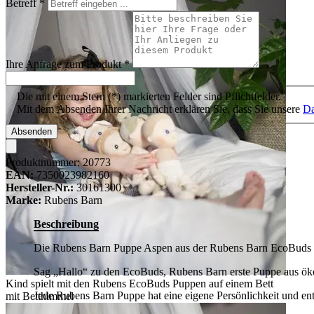
Betreff
*
Ihre Anfrage zum Produkt
*
Die mit einem Stern (*) markierten Felder sind Pflichtfelder.
Mit dem Absenden Ihrer Nachricht erklären Sie, dass Sie unsere
Da
Absenden
Produktnummer:
20773
EAN:
7350023982160
Hersteller-Nr.:
30161300
Marke:
Rubens Barn
Beschreibung
Die Rubens Barn Puppe Aspen aus der Rubens Barn EcoBuds Pu
Sag „Hallo“ zu den EcoBuds, Rubens Barn erste Puppe aus ök
Kind spielt mit den Rubens EcoBuds Puppen auf einem Bett
Jede Rubens Barn Puppe hat eine eigene Persönlichkeit und ents
mit Betthimmel