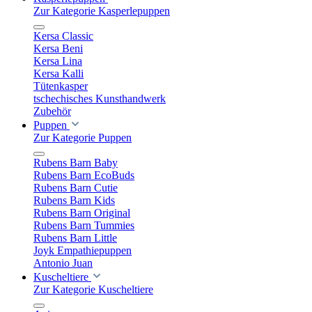
Zur Kategorie Kasperlepuppen
Kersa Classic
Kersa Beni
Kersa Lina
Kersa Kalli
Tütenkasper
tschechisches Kunsthandwerk
Zubehör
Puppen
Zur Kategorie Puppen
Rubens Barn Baby
Rubens Barn EcoBuds
Rubens Barn Cutie
Rubens Barn Kids
Rubens Barn Original
Rubens Barn Tummies
Rubens Barn Little
Joyk Empathiepuppen
Antonio Juan
Kuscheltiere
Zur Kategorie Kuscheltiere