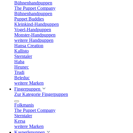
Bühnenhandpuppen
The Puppet Company
Bühnenhandpuppen
Puppet Buddies
Kleinkind-Handpuppen
Vogel-Handpuppen
Monster-Handpuppen
weitere Handpuppen
Hansa Creation
Kallisto
Sterntaler
Haba
Heunec
Trudi
Beleduc
weitere Marken
Fingerpuppen
Zur Kategorie Fingerpuppen
Folkmanis
The Puppet Company
Sterntaler
Kersa
weitere Marken
Kasperlepuppen