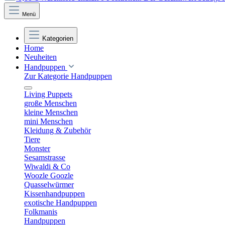
Menü
Kategorien
Home
Neuheiten
Handpuppen
Zur Kategorie Handpuppen
Living Puppets
große Menschen
kleine Menschen
mini Menschen
Kleidung & Zubehör
Tiere
Monster
Sesamstrasse
Wiwaldi & Co
Woozle Goozle
Quasselwürmer
Kissenhandpuppen
exotische Handpuppen
Folkmanis
Handpuppen