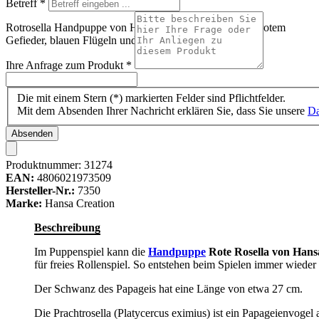
Betreff
*
Rotrosella Handpuppe von Hansa Creation mit karmesinrotem
Gefieder, blauen Flügeln und langem blauem Schwanz
Ihre Anfrage zum Produkt
*
Die mit einem Stern (*) markierten Felder sind Pflichtfelder.
Mit dem Absenden Ihrer Nachricht erklären Sie, dass Sie unsere
Da
Absenden
Produktnummer:
31274
EAN:
4806021973509
Hersteller-Nr.:
7350
Marke:
Hansa Creation
Beschreibung
Im Puppenspiel kann die
Handpuppe
Rote Rosella von Hans
für freies Rollenspiel. So entstehen beim Spielen immer wieder
Der Schwanz des Papageis hat eine Länge von etwa 27 cm.
Die Prachtrosella (Platycercus eximius) ist ein Papageienvoge