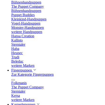
Bühnenhandpuppen
The Puppet Company
Bühnenhandpuppen
Puppet Buddies
Kleinkind-Handpuppen
Vogel-Handpuppen
Monster-Handpuppen
weitere Handpuppen
Hansa Creation
Kallisto
Sterntaler
Haba
Heunec
Trudi
Beleduc
weitere Marken
Fingerpuppen
Zur Kategorie Fingerpuppen
Folkmanis
The Puppet Company
Sterntaler
Kersa
weitere Marken
Kasperlepuppen