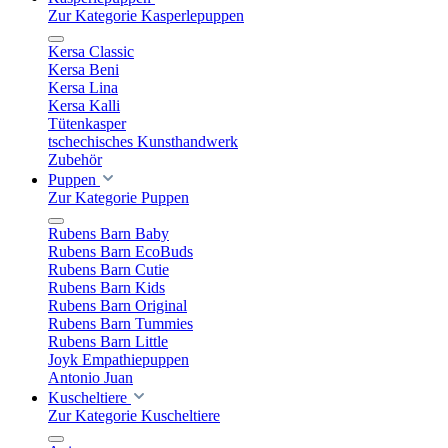
Zur Kategorie Kasperlepuppen
Kersa Classic
Kersa Beni
Kersa Lina
Kersa Kalli
Tütenkasper
tschechisches Kunsthandwerk
Zubehör
Puppen
Zur Kategorie Puppen
Rubens Barn Baby
Rubens Barn EcoBuds
Rubens Barn Cutie
Rubens Barn Kids
Rubens Barn Original
Rubens Barn Tummies
Rubens Barn Little
Joyk Empathiepuppen
Antonio Juan
Kuscheltiere
Zur Kategorie Kuscheltiere