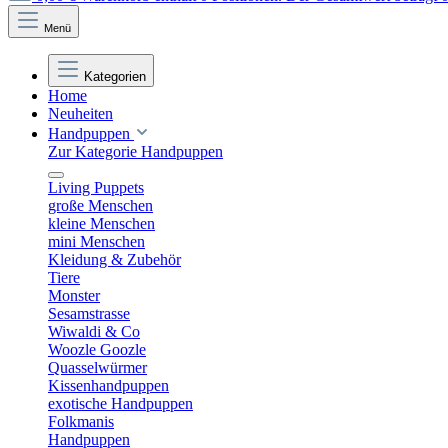
Menü
Kategorien
Home
Neuheiten
Handpuppen
Zur Kategorie Handpuppen
Living Puppets
große Menschen
kleine Menschen
mini Menschen
Kleidung & Zubehör
Tiere
Monster
Sesamstrasse
Wiwaldi & Co
Woozle Goozle
Quasselwürmer
Kissenhandpuppen
exotische Handpuppen
Folkmanis
Handpuppen