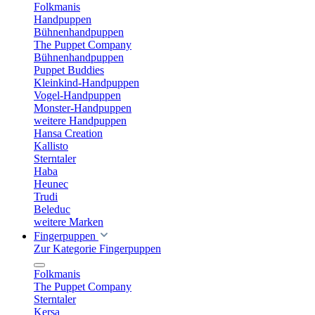
Folkmanis
Handpuppen
Bühnenhandpuppen
The Puppet Company
Bühnenhandpuppen
Puppet Buddies
Kleinkind-Handpuppen
Vogel-Handpuppen
Monster-Handpuppen
weitere Handpuppen
Hansa Creation
Kallisto
Sterntaler
Haba
Heunec
Trudi
Beleduc
weitere Marken
Fingerpuppen
Zur Kategorie Fingerpuppen
Folkmanis
The Puppet Company
Sterntaler
Kersa