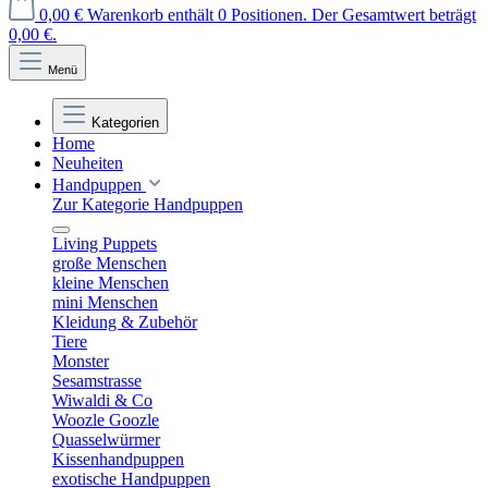
0,00 €
Warenkorb enthält 0 Positionen. Der Gesamtwert beträgt
0,00 €.
Menü
Kategorien
Home
Neuheiten
Handpuppen
Zur Kategorie Handpuppen
Living Puppets
große Menschen
kleine Menschen
mini Menschen
Kleidung & Zubehör
Tiere
Monster
Sesamstrasse
Wiwaldi & Co
Woozle Goozle
Quasselwürmer
Kissenhandpuppen
exotische Handpuppen