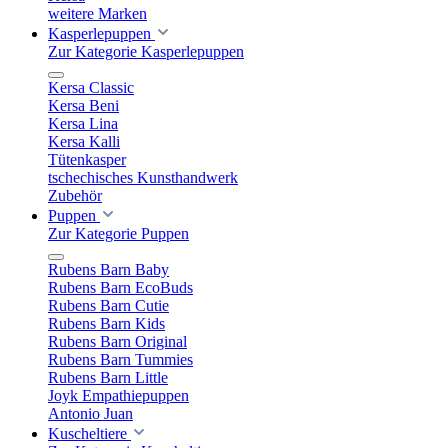
weitere Marken
Kasperlepuppen
Zur Kategorie Kasperlepuppen
Kersa Classic
Kersa Beni
Kersa Lina
Kersa Kalli
Tütenkasper
tschechisches Kunsthandwerk
Zubehör
Puppen
Zur Kategorie Puppen
Rubens Barn Baby
Rubens Barn EcoBuds
Rubens Barn Cutie
Rubens Barn Kids
Rubens Barn Original
Rubens Barn Tummies
Rubens Barn Little
Joyk Empathiepuppen
Antonio Juan
Kuscheltiere