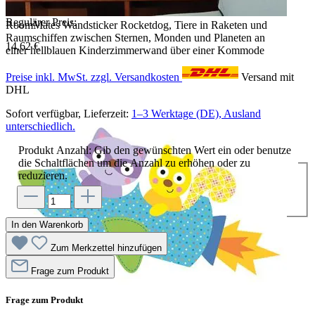
Regulärer Preis:
RoomMates Wandsticker Rocketdog, Tiere in Raketen und
Raumschiffen zwischen Sternen, Monden und Planeten an
14,62 €
einer hellblauen Kinderzimmerwand über einer Kommode
Preise inkl. MwSt. zzgl. Versandkosten
Versand mit
DHL
Sofort verfügbar, Lieferzeit:
1–3 Werktage (DE), Ausland
unterschiedlich.
Produkt Anzahl: Gib den gewünschten Wert ein oder benutze
die Schaltflächen um die Anzahl zu erhöhen oder zu
reduzieren.
In den Warenkorb
Zum Merkzettel hinzufügen
Frage zum Produkt
Frage zum Produkt