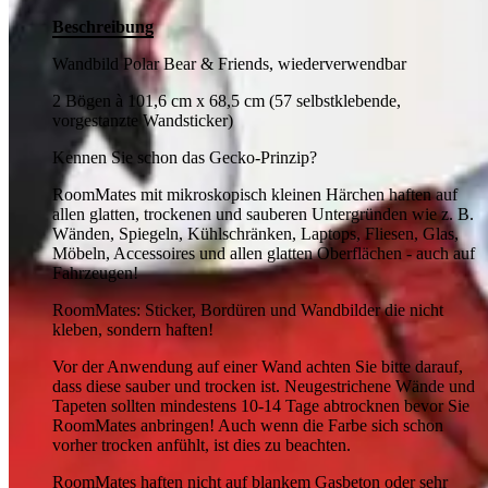
Beschreibung
Wandbild Polar Bear & Friends, wiederverwendbar
2 Bögen à 101,6 cm x 68,5 cm (57 selbstklebende,
vorgestanzte Wandsticker)
Kennen Sie schon das Gecko-Prinzip?
RoomMates mit mikroskopisch kleinen Härchen haften auf
allen glatten, trockenen und sauberen Untergründen wie z. B.
Wänden, Spiegeln, Kühlschränken, Laptops, Fliesen, Glas,
Möbeln, Accessoires und allen glatten Oberflächen - auch auf
Fahrzeugen!
RoomMates: Sticker, Bordüren und Wandbilder die nicht
kleben, sondern haften!
Vor der Anwendung auf einer Wand achten Sie bitte darauf,
dass diese sauber und trocken ist. Neugestrichene Wände und
Tapeten sollten mindestens 10-14 Tage abtrocknen bevor Sie
RoomMates anbringen! Auch wenn die Farbe sich schon
vorher trocken anfühlt, ist dies zu beachten.
RoomMates haften nicht auf blankem Gasbeton oder sehr