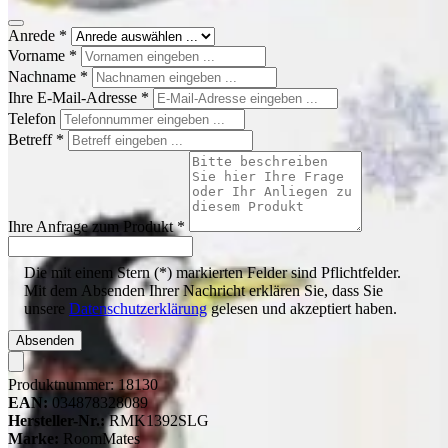
Anrede
*
Vorname
*
Nachname
*
Ihre E-Mail-Adresse
*
Telefon
Betreff
*
Ihre Anfrage zum Produkt
*
Die mit einem Stern (*) markierten Felder sind Pflichtfelder.
Mit dem Absenden Ihrer Nachricht erklären Sie, dass Sie
unsere
Datenschutzerklärung
gelesen und akzeptiert haben.
Absenden
Produktnummer:
18130
EAN:
034878328089
Hersteller-Nr.:
RMK1392SLG
Marke:
RoomMates