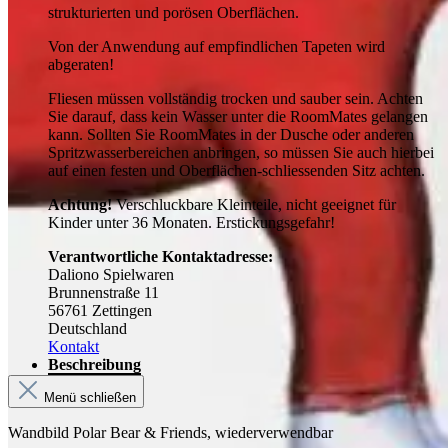
strukturierten und porösen Oberflächen.
Von der Anwendung auf empfindlichen Tapeten wird
abgeraten!
Fliesen müssen vollständig trocken und sauber sein. Achten
Sie darauf, dass kein Wasser unter die RoomMates gelangen
kann. Sollten Sie RoomMates in der Dusche oder anderen
Spritzwasserbereichen anbringen, so müssen Sie auch hierbei
auf einen festen und Oberflächen-schliessenden Sitz achten.
Achtung!
Verschluckbare Kleinteile, nicht geeignet für
Kinder unter 36 Monaten. Erstickungsgefahr!
Verantwortliche Kontaktadresse:
Daliono Spielwaren
Brunnenstraße 11
56761 Zettingen
Deutschland
Kontakt
Beschreibung
Menü schließen
Wandbild Polar Bear & Friends, wiederverwendbar