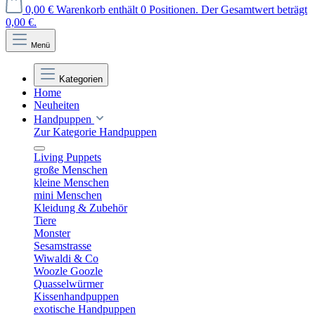
0,00 €
Warenkorb enthält 0 Positionen. Der Gesamtwert beträgt
0,00 €.
Menü
Kategorien
Home
Neuheiten
Handpuppen
Zur Kategorie Handpuppen
Living Puppets
große Menschen
kleine Menschen
mini Menschen
Kleidung & Zubehör
Tiere
Monster
Sesamstrasse
Wiwaldi & Co
Woozle Goozle
Quasselwürmer
Kissenhandpuppen
exotische Handpuppen