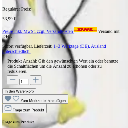
Regulärer Preis:
53,99 €
Preise inkl. MwSt. zzgl. Versandkosten
Versand mit
DHL
Sofort verfügbar, Lieferzeit:
1–3 Werktage (DE), Ausland
unterschiedlich.
Produkt Anzahl: Gib den gewünschten Wert ein oder benutze
die Schaltflächen um die Anzahl zu erhöhen oder zu
reduzieren.
In den Warenkorb
Zum Merkzettel hinzufügen
Frage zum Produkt
Frage zum Produkt