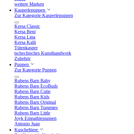
weitere Marken
Kasperlepuppen
Zur Kategorie Kasperlepuppen
Kersa Classic
Kersa Beni
Kersa Lina
Kersa Kalli
Tütenkasper
tschechisches Kunsthandwerk
Zubehör
Puppen
Zur Kategorie Puppen
Rubens Barn Baby
Rubens Barn EcoBuds
Rubens Barn Cutie
Rubens Barn Kids
Rubens Barn Original
Rubens Barn Tummies
Rubens Barn Little
Joyk Empathiepuppen
Antonio Juan
Kuscheltiere