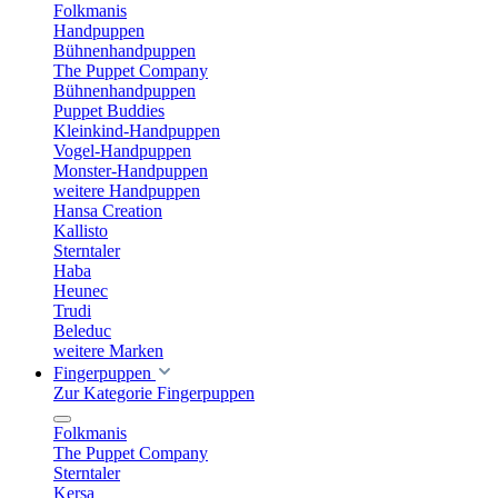
Folkmanis
Handpuppen
Bühnenhandpuppen
The Puppet Company
Bühnenhandpuppen
Puppet Buddies
Kleinkind-Handpuppen
Vogel-Handpuppen
Monster-Handpuppen
weitere Handpuppen
Hansa Creation
Kallisto
Sterntaler
Haba
Heunec
Trudi
Beleduc
weitere Marken
Fingerpuppen
Zur Kategorie Fingerpuppen
Folkmanis
The Puppet Company
Sterntaler
Kersa