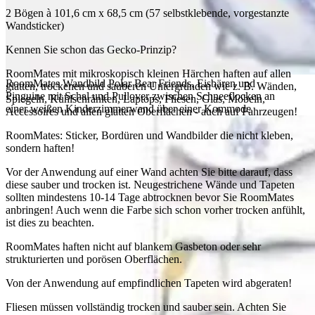
2 Bögen à 101,6 cm x 68,5 cm (57 selbstklebende, vorgestanzte
Wandsticker)
Kennen Sie schon das Gecko-Prinzip?
RoomMates mit mikroskopisch kleinen Härchen haften auf allen
RoomMates Wandbild Polar Bear Friends, Eisbären und
glatten, trockenen und sauberen Untergründen wie z. B. Wänden,
Pinguine mit Schal und Pullover zwischen Schneeflocken an
Spiegeln, Kühlschränken, Laptops, Fliesen, Glas, Möbeln,
einer weißen Kinderzimmerwand über einer Kommode
Accessoires und allen glatten Oberflächen - auch auf Fahrzeugen!
RoomMates: Sticker, Bordüren und Wandbilder die nicht kleben,
sondern haften!
Vor der Anwendung auf einer Wand achten Sie bitte darauf, dass
diese sauber und trocken ist. Neugestrichene Wände und Tapeten
sollten mindestens 10-14 Tage abtrocknen bevor Sie RoomMates
anbringen! Auch wenn die Farbe sich schon vorher trocken anfühlt,
ist dies zu beachten.
RoomMates haften nicht auf blankem Gasbeton oder sehr
strukturierten und porösen Oberflächen.
Von der Anwendung auf empfindlichen Tapeten wird abgeraten!
Fliesen müssen vollständig trocken und sauber sein. Achten Sie