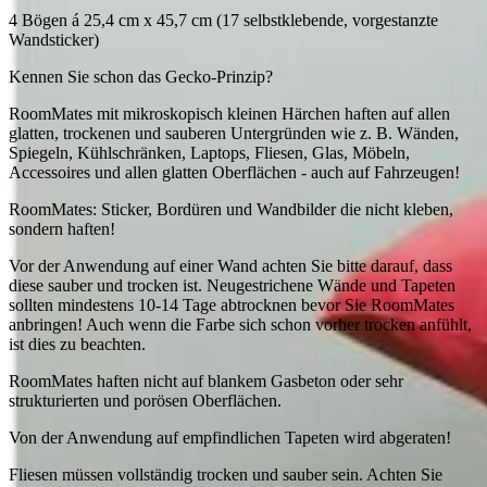
4 Bögen á 25,4 cm x 45,7 cm (17 selbstklebende, vorgestanzte
Wandsticker)
Kennen Sie schon das Gecko-Prinzip?
RoomMates mit mikroskopisch kleinen Härchen haften auf allen
glatten, trockenen und sauberen Untergründen wie z. B. Wänden,
Spiegeln, Kühlschränken, Laptops, Fliesen, Glas, Möbeln,
Accessoires und allen glatten Oberflächen - auch auf Fahrzeugen!
RoomMates: Sticker, Bordüren und Wandbilder die nicht kleben,
sondern haften!
Vor der Anwendung auf einer Wand achten Sie bitte darauf, dass
diese sauber und trocken ist. Neugestrichene Wände und Tapeten
sollten mindestens 10-14 Tage abtrocknen bevor Sie RoomMates
anbringen! Auch wenn die Farbe sich schon vorher trocken anfühlt,
ist dies zu beachten.
RoomMates haften nicht auf blankem Gasbeton oder sehr
strukturierten und porösen Oberflächen.
Von der Anwendung auf empfindlichen Tapeten wird abgeraten!
Fliesen müssen vollständig trocken und sauber sein. Achten Sie