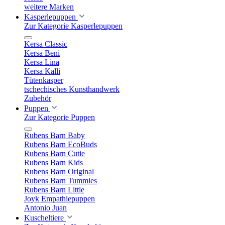
weitere Marken
Kasperlepuppen
Zur Kategorie Kasperlepuppen
Kersa Classic
Kersa Beni
Kersa Lina
Kersa Kalli
Tütenkasper
tschechisches Kunsthandwerk
Zubehör
Puppen
Zur Kategorie Puppen
Rubens Barn Baby
Rubens Barn EcoBuds
Rubens Barn Cutie
Rubens Barn Kids
Rubens Barn Original
Rubens Barn Tummies
Rubens Barn Little
Joyk Empathiepuppen
Antonio Juan
Kuscheltiere