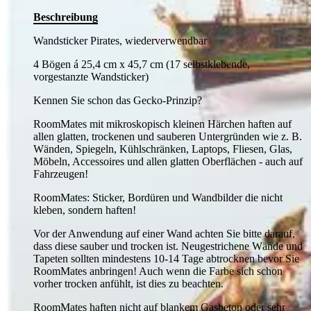
Beschreibung
Wandsticker Pirates, wiederverwendbar
4 Bögen á 25,4 cm x 45,7 cm (17 selbstklebende,
vorgestanzte Wandsticker)
Kennen Sie schon das Gecko-Prinzip?
RoomMates mit mikroskopisch kleinen Härchen haften auf
allen glatten, trockenen und sauberen Untergründen wie z. B.
Wänden, Spiegeln, Kühlschränken, Laptops, Fliesen, Glas,
Möbeln, Accessoires und allen glatten Oberflächen - auch auf
Fahrzeugen!
RoomMates: Sticker, Bordüren und Wandbilder die nicht
kleben, sondern haften!
Vor der Anwendung auf einer Wand achten Sie bitte darauf,
dass diese sauber und trocken ist. Neugestrichene Wände und
Tapeten sollten mindestens 10-14 Tage abtrocknen bevor Sie
RoomMates anbringen! Auch wenn die Farbe sich schon
vorher trocken anfühlt, ist dies zu beachten.
RoomMates haften nicht auf blankem Gasbeton oder sehr