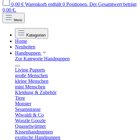
0,00 €
Warenkorb enthält 0 Positionen. Der Gesamtwert beträgt
0,00 €.
Menü
Kategorien
Home
Neuheiten
Handpuppen
Zur Kategorie Handpuppen
Living Puppets
große Menschen
kleine Menschen
mini Menschen
Kleidung & Zubehör
Tiere
Monster
Sesamstrasse
Wiwaldi & Co
Woozle Goozle
Quasselwürmer
Kissenhandpuppen
exotische Handpuppen