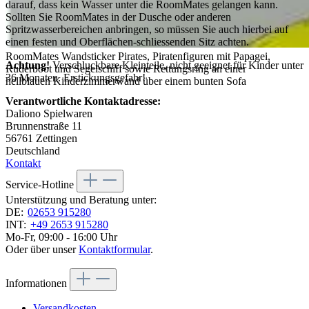
darauf, dass kein Wasser unter die RoomMates gelangen kann.
Sollten Sie RoomMates in der Dusche oder anderen
Spritzwasserbereichen anbringen, so müssen Sie auch hierbei auf
einen festen und Oberflächen-schliessenden Sitz achten.
RoomMates Wandsticker Pirates, Piratenfiguren mit Papagei,
Achtung!
Verschluckbare Kleinteile, nicht geeignet für Kinder unter
Ruderboot und Segelschiff sowie Rettungsring an einer
36 Monaten. Erstickungsgefahr!
hellblauen Kinderzimmerwand über einem bunten Sofa
Verantwortliche Kontaktadresse:
Daliono Spielwaren
Brunnenstraße 11
56761 Zettingen
Deutschland
Kontakt
Service-Hotline
Unterstützung und Beratung unter:
DE:
02653 915280
INT:
+49 2653 915280
Mo-Fr, 09:00 - 16:00 Uhr
Oder über unser
Kontaktformular
.
Informationen
Versandkosten