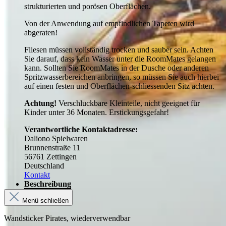
strukturierten und porösen Oberflächen.
Von der Anwendung auf empfindlichen Tapeten wird
abgeraten!
Fliesen müssen vollständig trocken und sauber sein. Achten
Sie darauf, dass kein Wasser unter die RoomMates gelangen
kann. Sollten Sie RoomMates in der Dusche oder anderen
Spritzwasserbereichen anbringen, so müssen Sie auch hierbei
auf einen festen und Oberflächen-schliessenden Sitz achten.
Achtung!
Verschluckbare Kleinteile, nicht geeignet für
Kinder unter 36 Monaten. Erstickungsgefahr!
Verantwortliche Kontaktadresse:
Daliono Spielwaren
Brunnenstraße 11
56761 Zettingen
Deutschland
Kontakt
Beschreibung
Menü schließen
Wandsticker Pirates, wiederverwendbar