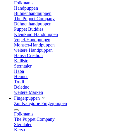
Folkmanis
Handpuppen
Bühnenhandpuppen
The Puppet Company
Bühnenhandpuppen
Puppet Buddies
Kleinkind-Handpuppen
Vogel-Handpuppen
Monster-Handpuppen
weitere Handpuppen
Hansa Creation
Kallisto
Sterntaler
Haba
Heunec
Trudi
Beleduc
weitere Marken
Fingerpuppen
Zur Kategorie Fingerpuppen
Folkmanis
The Puppet Company
Sterntaler
Kersa