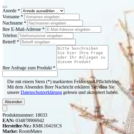
Anrede
*
Vorname
*
Nachname
*
Ihre E-Mail-Adresse
*
Telefon
Betreff
*
Ihre Anfrage zum Produkt
*
Die mit einem Stern (*) markierten Felder sind Pflichtfelder.
Mit dem Absenden Ihrer Nachricht erklären Sie, dass Sie
unsere
Datenschutzerklärung
gelesen und akzeptiert haben.
Absenden
Produktnummer:
18033
EAN:
034878906942
Hersteller-Nr.:
RMK1041SCS
Marke:
RoomMates