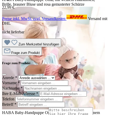
Brille, brauner Bluse und rosa gemusterter Schürze
22,99 €
Preise inkl. MwSt. zzgl. Versandkosten
Versand mit
DHL
nicht lieferbar
Zum Merkzettel hinzufügen
Frage zum Produkt
Frage zum Produkt
Anrede
*
Vorname
*
Nachname
*
Ihre E-Mail-Adresse
*
Telefon
Betreff
*
HABA Baby-Handpuppe Oma, Anwendungsfoto mit einem