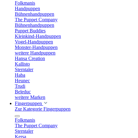
Folkmanis
Handpuppen
Bühnenhandpuppen
The Puppet Company
Bühnenhandpuppen
Puppet Buddies
Kleinkind-Handpuppen
Vogel-Handpuppen
Monster-Handpuppen
weitere Handpuppen
Hansa Creation
Kallisto
Sterntaler
Haba
Heunec
Trudi
Beleduc
weitere Marken
Fingerpuppen
Zur Kategorie Fingerpuppen
Folkmanis
The Puppet Company
Sterntaler
Kersa