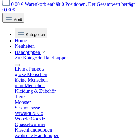
0,00 €
Warenkorb enthält 0 Positionen. Der Gesamtwert beträgt
0,00 €.
Menü
Kategorien
Home
Neuheiten
Handpuppen
Zur Kategorie Handpuppen
Living Puppets
große Menschen
kleine Menschen
mini Menschen
Kleidung & Zubehör
Tiere
Monster
Sesamstrasse
Wiwaldi & Co
Woozle Goozle
Quasselwürmer
Kissenhandpuppen
exotische Handpuppen