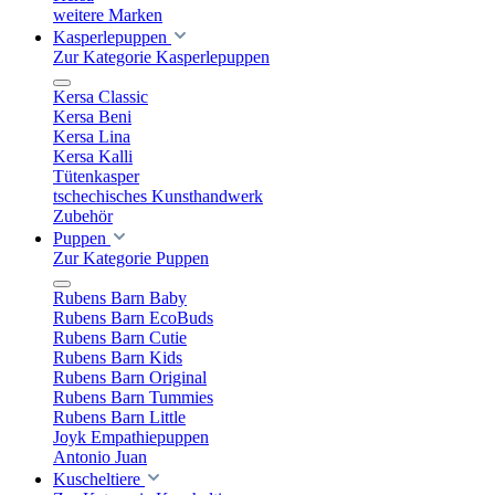
weitere Marken
Kasperlepuppen
Zur Kategorie Kasperlepuppen
Kersa Classic
Kersa Beni
Kersa Lina
Kersa Kalli
Tütenkasper
tschechisches Kunsthandwerk
Zubehör
Puppen
Zur Kategorie Puppen
Rubens Barn Baby
Rubens Barn EcoBuds
Rubens Barn Cutie
Rubens Barn Kids
Rubens Barn Original
Rubens Barn Tummies
Rubens Barn Little
Joyk Empathiepuppen
Antonio Juan
Kuscheltiere